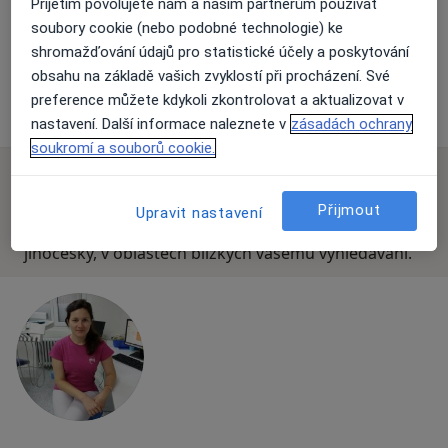
Přijetím povolujete nám a našim partnerům používat
Matice školské 1786/17, České Budějovice
•
Mapa
soubory cookie (nebo podobné technologie) ke
Poliklinika Medipont s.r.o.- EUROCLINICUM a.s.
shromažďování údajů pro statistické účely a poskytování
Tato klinika nemá specialisty s dostupnými termíny v online kalendáři
obsahu na základě vašich zvyklostí při procházení. Své
preference můžete kdykoli zkontrolovat a aktualizovat v
Zobrazit profil
nastavení. Další informace naleznete v
zásadách ochrany
soukromí a souborů cookie.
K dispozici jsou specialisté
Přijmout
Upravit nastavení
Tito specialisté se nacházejí mimo České Budějovice,
jihočeský, v oblastech blízkých vašemu vyhledávání.