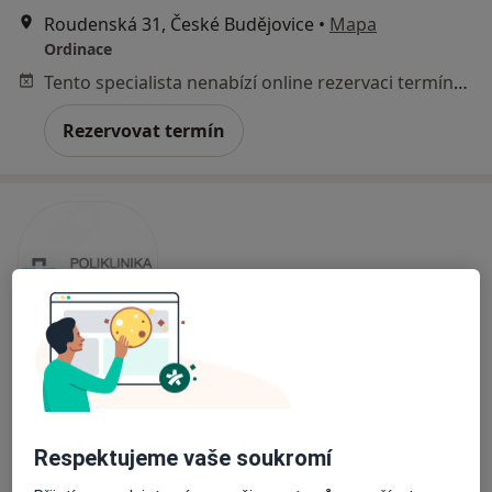
Roudenská 31, České Budějovice
•
Mapa
Ordinace
Tento specialista nenabízí online rezervaci termínu na této adrese.
Rezervovat termín
Poliklinika Medipont s.r.o.-
EUROCLINICUM a.s.
·
Více
Zubař, Alergolog, Chirurg
Respektujeme vaše soukromí
144 názorů