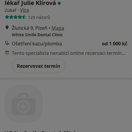
lékař Julie Klírová
·
Více
Zubař
129 názorů
Žlutická 9, Plzeň
•
Mapa
White Smile Dental Clinic
Ošetření kazu/plomba
od 1 000 kč
Tento specialista nenabízí online rezervaci termínu na této adrese.
Rezervovat termín