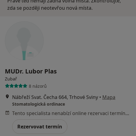
Právě teď nemají žádná volná místa. Zkontrolujte,
zda se později neotevřou nová místa.
MUDr. Lubor Plas
Zubař
8 názorů
Nábřeží Svat. Čecha 664, Trhové Sviny
•
Mapa
Stomatologická ordinace
Tento specialista nenabízí online rezervaci termínu na této adrese.
Rezervovat termín