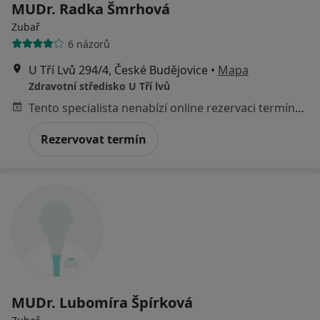
MUDr. Radka Šmrhová
Zubař
6 názorů
U Tří Lvů 294/4, České Budějovice
•
Mapa
Zdravotní středisko U Tří lvů
Tento specialista nenabízí online rezervaci termínu na této adrese.
Rezervovat termín
MUDr. Lubomíra Špírková