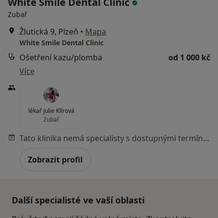
White Smile Dental Clinic
Zubař
Žlutická 9, Plzeň
•
Mapa
White Smile Dental Clinic
Ošetření kazu/plomba
od 1 000 kč
Více
lékař Julie Klírová
Zubař
Tato klinika nemá specialisty s dostupnými termíny v online kalendáři
Zobrazit profil
Další specialisté ve vaší oblasti