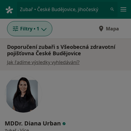
Hla
Zubař • České Budějovice, jihočeský
Filtry
• 1
Mapa
Doporučení zubaři s Všeobecná zdravotní
pojišťovna České Budějovice
Jak řadíme výsledky vyhledávání?
MDDr. Diana Urban
·
Více
Zubař