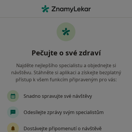
Hla
Zubař • Znojmo, jihomoravský
Filtry
• 1
Mapa
Doporučení zubaři s Všeobecná zdravotní
Pečujte o své zdraví
pojišťovna Znojmo
Jak řadíme výsledky vyhledávání?
Najděte nejlepšího specialistu a objednejte si
návštěvu. Stáhněte si aplikaci a získejte bezplatný
přístup k všem funkcím připraveným pro vás:
Snadno spravujte své návštěvy
Odesílejte zprávy svým specialistům
MDDr. Ondřej Bořil
Dostávejte připomenutí o návštěvě
Zubař