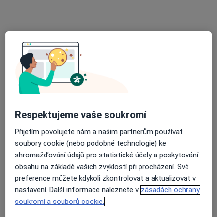
Praktický zubní lékař
Tento specialista nenabízí online rezervaci termínu na této adrese.
Rezervovat termín
Respektujeme vaše soukromí
Přijetím povolujete nám a našim partnerům používat
soubory cookie (nebo podobné technologie) ke
MUDr. František Hambálek
shromažďování údajů pro statistické účely a poskytování
Zubař
obsahu na základě vašich zvyklostí při procházení. Své
7 názorů
preference můžete kdykoli zkontrolovat a aktualizovat v
nastavení. Další informace naleznete v
zásadách ochrany
Alšova 10, Znojmo
•
Mapa
soukromí a souborů cookie.
Zubní lékař