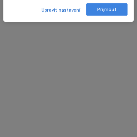
Tento specialista nenabízí online rezervaci termínu na této adrese.
Přijmout
Upravit nastavení
Rezervovat termín
MUDr. Jitka Filipová
Zubař
7 názorů
Tovární 14, Znojmo
•
Mapa
Zubní ambulance
Tento specialista nenabízí online rezervaci termínu na této adrese.