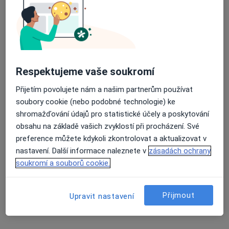
7 názorů
č.d. 42, Šumná
•
Mapa
Průměrné hodnocení na Apple a Play Store 4.5
Praktický lékař pro děti a dorost
Tento specialista nenabízí online rezervaci termínu na této adrese.
Respektujeme vaše soukromí
Rezervovat termín
Přijetím povolujete nám a našim partnerům používat
soubory cookie (nebo podobné technologie) ke
shromažďování údajů pro statistické účely a poskytování
obsahu na základě vašich zvyklostí při procházení. Své
preference můžete kdykoli zkontrolovat a aktualizovat v
nastavení. Další informace naleznete v
zásadách ochrany
soukromí a souborů cookie.
MUDr. Petr Mikyška
Přijmout
Upravit nastavení
Pediatr
30 názorů