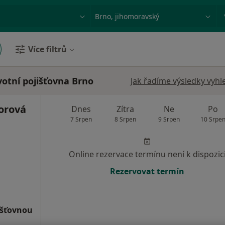
ace, nemoc nebo příjmení
Město nebo region
Více filtrů
votní pojišťovna Brno
Jak řadíme výsledky vyhl
orová
Dnes
Zítra
Ne
Po
7 Srpen
8 Srpen
9 Srpen
10 Srpe
Online rezervace termínu není k dispozic
Rezervovat termín
išťovnou