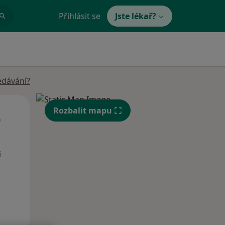
Přihlásit se
Jste lékař?
edávání?
Út
St
Čt
Rozbalit mapu
n
11 Srpen
12 Srpen
13 Srpen
i