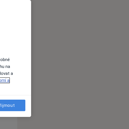
Út
St
Čt
n
11 Srpen
12 Srpen
13 Srpen
i
dobné
ahu na
lovat a
omí a
Út
St
Čt
n
11 Srpen
12 Srpen
13 Srpen
řijmout
i