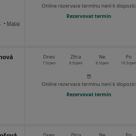
Online rezervace termínu není k dispozic
Rezervovat termín
d Svitavou
•
Mapa
chová
Dnes
Zítra
Ne
Po
7 Srpen
8 Srpen
9 Srpen
10 Srpe
Online rezervace termínu není k dispozic
Rezervovat termín
rošová
Dnes
Zítra
Ne
Po