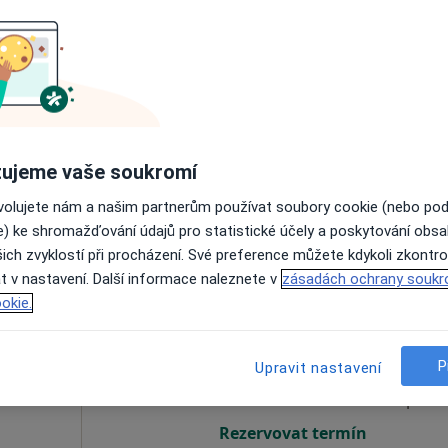
mír
Dnes
Zítra
Ne
Po
7 Srpen
8 Srpen
9 Srpen
10 Srpe
Online rezervace termínu není k dispozic
ujeme vaše soukromí
Rezervovat termín
ovolujete nám a našim partnerům používat soubory cookie (nebo po
e) ke shromažďování údajů pro statistické účely a poskytování obs
ich zvyklostí při procházení. Své preference můžete kdykoli zkontro
t v nastavení. Další informace naleznete v
zásadách ochrany soukr
okie.
ček
Dnes
Zítra
Ne
Po
7 Srpen
8 Srpen
9 Srpen
10 Srpe
P
Upravit nastavení
Online rezervace termínu není k dispozic
Rezervovat termín