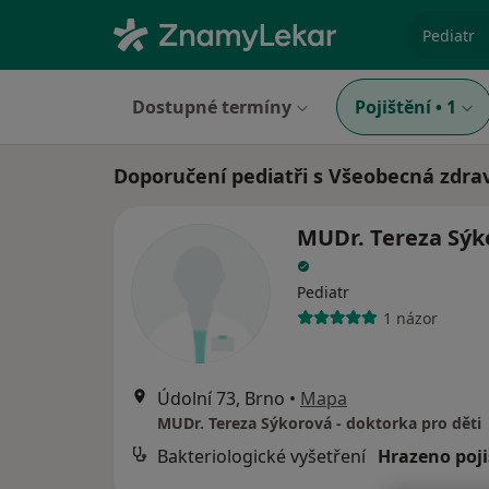
specializ
Dostupné termíny
Pojištění
•
1
Doporučení pediatři s Všeobecná zdra
MUDr. Tereza Sýk
Pediatr
1 názor
Údolní 73, Brno
•
Mapa
MUDr. Tereza Sýkorová - doktorka pro děti
Bakteriologické vyšetření
Hrazeno poj