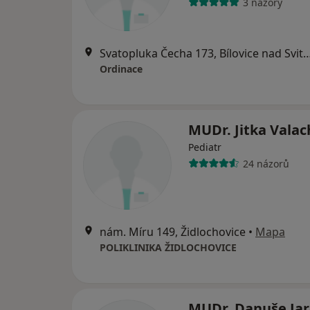
3 názory
Svatopluka Čecha 173, Bílovice na
Ordinace
MUDr. Jitka Vala
Pediatr
24 názorů
nám. Míru 149, Židlochovice
•
Mapa
POLIKLINIKA ŽIDLOCHOVICE
MUDr. Danuše Ja