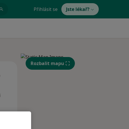
Přihlásit se
Jste lékař?
Rozbalit mapu
St
Čt
Pá
n
12 Srpen
13 Srpen
14 Srpen
i