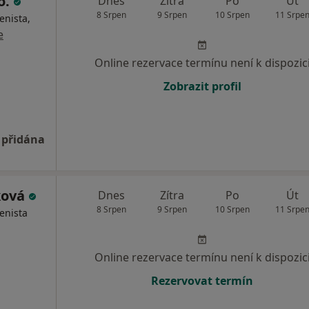
o.
Dnes
Zítra
Po
Út
8 Srpen
9 Srpen
10 Srpen
11 Srpe
enista,
e
Online rezervace termínu není k dispozic
Zobrazit profil
 přidána
ková
Dnes
Zítra
Po
Út
8 Srpen
9 Srpen
10 Srpen
11 Srpe
enista
Online rezervace termínu není k dispozic
Rezervovat termín