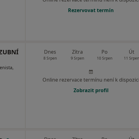
Rezervovat termín
 ZUBNÍ
Dnes
Zítra
Po
Út
8 Srpen
9 Srpen
10 Srpen
11 Srpe
enista,
Online rezervace termínu není k dispozic
Zobrazit profil