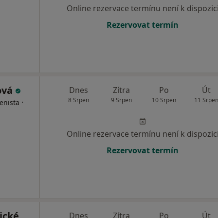
Online rezervace termínu není k dispozic
Rezervovat termín
ová
Dnes
Zítra
Po
Út
8 Srpen
9 Srpen
10 Srpen
11 Srpe
·
enista
Online rezervace termínu není k dispozic
Rezervovat termín
ické
Dnes
Zítra
Po
Út