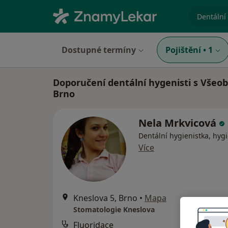
specializ
Dostupné termíny
Pojištění
•
1
Doporučení dentální hygenisti s Všeob
Brno
Nela Mrkvicová
Dentální hygienistka, hygi
Více
Kneslova 5, Brno
•
Mapa
Stomatologie Kneslova
Fluoridace