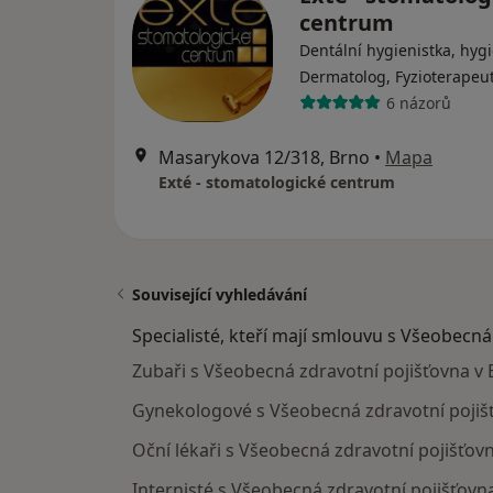
centrum
Dentální hygienistka, hygi
Dermatolog, Fyzioterapeu
6 názorů
Masarykova 12/318, Brno
•
Mapa
Exté - stomatologické centrum
Související vyhledávání
Specialisté, kteří mají smlouvu s Všeobecná
Zubaři s Všeobecná zdravotní pojišťovna v 
Gynekologové s Všeobecná zdravotní pojiš
Oční lékaři s Všeobecná zdravotní pojišťov
Internisté s Všeobecná zdravotní pojišťovn