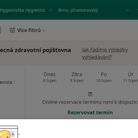
ace, nemoc nebo příjmení
Město nebo region
Více filtrů
ecná zdravotní pojišťovna
Jak řadíme výsledky
vyhledávání?
Dnes
Zítra
Po
Út
8 Srpen
9 Srpen
10 Srpen
11 Srpe
·
enista
Online rezervace termínu není k dispozic
Rezervovat termín
500 Kč