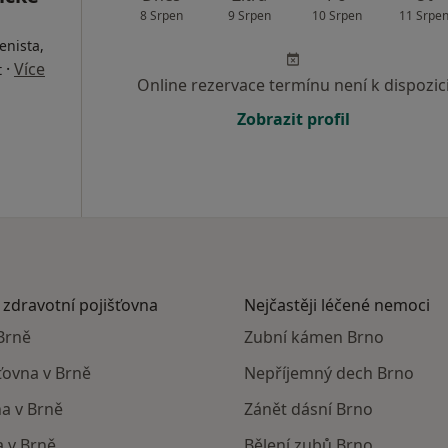
8 Srpen
9 Srpen
10 Srpen
11 Srpe
enista,
·
Více
t
Online rezervace termínu není k dispozic
Zobrazit profil
 zdravotní pojišťovna
Nejčastěji léčené nemoci
Brně
Zubní kámen Brno
ťovna v Brně
Nepříjemný dech Brno
na v Brně
Zánět dásní Brno
a v Brně
Bělení zubů Brno