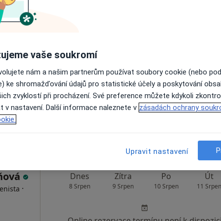
vá,
Dnes
Zítra
Po
Út
8 Srpen
9 Srpen
10 Srpen
11 Srpe
ujeme vaše soukromí
·
enista
ovolujete nám a našim partnerům používat soubory cookie (nebo po
Online rezervace termínu není k dispozic
e) ke shromažďování údajů pro statistické účely a poskytování obs
ich zvyklostí při procházení. Své preference můžete kdykoli zkontro
Rezervovat termín
t v nastavení. Další informace naleznete v
zásadách ochrany soukr
okie.
 přidána
P
Upravit nastavení
áňová
Dnes
Zítra
Po
Út
8 Srpen
9 Srpen
10 Srpen
11 Srpe
·
enista
Online rezervace termínu není k dispozic