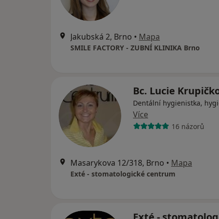
Jakubská 2, Brno
•
Mapa
SMILE FACTORY - ZUBNÍ KLINIKA Brno
Bc. Lucie Krupičk
Dentální hygienistka, hygi
Více
16 názorů
Masarykova 12/318, Brno
•
Mapa
Exté - stomatologické centrum
Exté - stomatolog