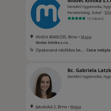
Modec klinika s.r.
Dentální hygienistka, hygi
·
Víc
Parodontolog, Zubař
15 názorů
Viniční 4049/235, Brno
•
Mapa
Modec klinika s.r.o.
Opakovaná návštěva bez Airflow
Cena nebyla
Bc. Gabriela Latz
Dentální hygienistka, hygi
Jakubská 2, Brno
•
Mapa