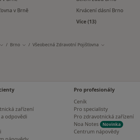
šťovna v Brně
Krvácení dásní Brno
Více (13)
mají smlouvu s Všeobecná zdravotní pojišťovna
Více v kategorii: Nejč
Brno
Všeobecná Zdravotní Pojišťovna
Změna města
Změna města
Změna města
cienty
Pro profesionály
Ceník
nická zařízení
Pro specialisty
 a odpovědi
Pro zdravotnická zařízení
Noa Notes
Novinka
i
Centrum nápovědy
um nápovědy