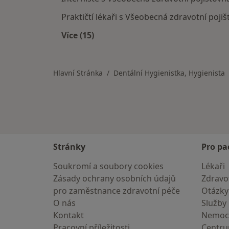
Praktičtí lékaři s Všeobecná zdravotní poji
Více (15)
Více v kategorii: Specialisté, kteří 
Hlavní Stránka
Dentální Hygienistka, Hygienista
Stránky
Pro pa
Soukromí a soubory cookies
Lékaři
Zásady ochrany osobních údajů
Zdravot
pro zaměstnance zdravotní péče
Otázky
O nás
Služby
Kontakt
Nemoc
Pracovní příležitosti
Centr