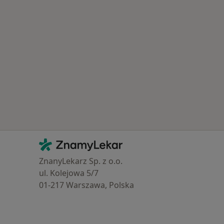
astěji léčené nemoci
Kontakt
ZnamyLekar - Hlavní stránka
ZnanyLekarz Sp. z o.o.
ul. Kolejowa 5/7
01-217 Warszawa, Polska