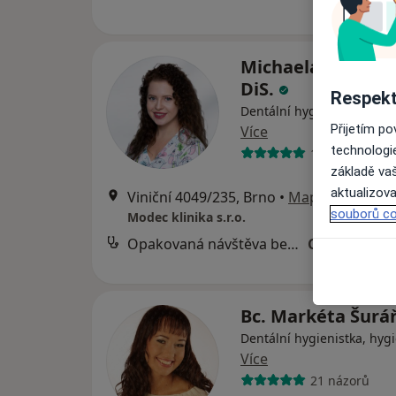
Michaela Vodičko
DiS.
Respekt
Dentální hygienistka, hygi
Přijetím p
Více
technologi
1 názor
základě vaš
aktualizova
Viniční 4049/235, Brno
•
Mapa
souborů co
Modec klinika s.r.o.
Opakovaná návštěva bez Airflow
Cena nebyla
Bc. Markéta Šur
Dentální hygienistka, hygi
Více
21 názorů