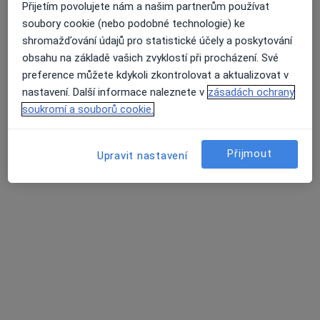
Přijetím povolujete nám a našim partnerům používat
Purkyňova 2855 / 97 a, Brno
•
Mapa
soubory cookie (nebo podobné technologie) ke
Markéta Šuráňová, dentální hygienistka
shromažďování údajů pro statistické účely a poskytování
Tento specialista nenabízí online rezervaci termínu na této adrese.
obsahu na základě vašich zvyklostí při procházení. Své
preference můžete kdykoli zkontrolovat a aktualizovat v
Rezervovat termín
nastavení. Další informace naleznete v
zásadách ochrany
soukromí a souborů cookie.
Přijmout
Upravit nastavení
SMILE FACTORY - ZUBNÍ KLINIKA Brno
Dentální hygienistka, hygienista, Zubař
27 názorů
Jakubská 2, Brno
•
Mapa