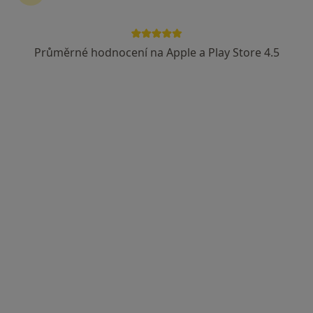
Kneslova 5, Brno
•
Mapa
Stomatologie Kneslova
Průměrné hodnocení na Apple a Play Store 4.5
Fluoridace
500 Kč
Tento specialista nenabízí online rezervaci termínu na této adrese.
Rezervovat termín
Michaela Vodičková, DiS.
·
Více
Dentální hygienistka, hygienista
1 názor