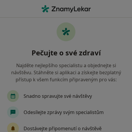
Hla
Dentální Hygienistka Hygienista • Brno, jihomoravský
Filtry
• 1
Mapa
Doporučení dentální hygenisti s Oborová
Pečujte o své zdraví
zdravotní pojišťovna Brno
Jak řadíme výsledky vyhledávání?
Najděte nejlepšího specialistu a objednejte si
návštěvu. Stáhněte si aplikaci a získejte bezplatný
přístup k všem funkcím připraveným pro vás:
Snadno spravujte své návštěvy
Odesílejte zprávy svým specialistům
Nela Mrkvicová
Dostávejte připomenutí o návštěvě
·
Více
Dentální hygienistka, hygienista