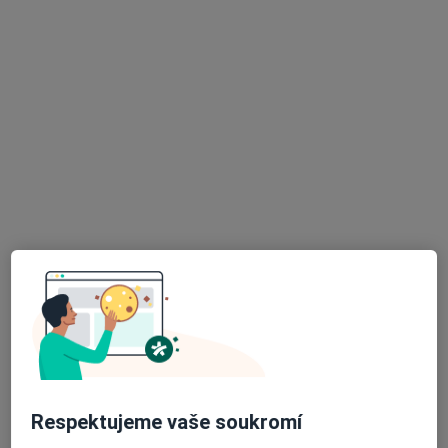
Viniční 4049/235, Brno
•
Mapa
Modec klinika s.r.o.
Opakovaná návštěva bez Airflow
Cena nebyla přidána
Tento specialista nenabízí online rezervaci termínu na této adrese.
Rezervovat termín
Bc. Markéta Šuráňová
·
Více
Dentální hygienistka, hygienista
Respektujeme vaše soukromí
21 názorů