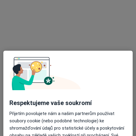
ALTADENT - stomatologické centrum
Dentální hygienistka, hygienista, Zubař
19 názorů
Merhautova 224, Brno
•
Mapa
ALTADENT - stomatologické centrum
Komplexní vstupní vyšetření (vč. RTG dokumentace)
Tato klinika nemá specialisty s dostupnými termíny v online kalendáři
Zobrazit profil
Respektujeme vaše soukromí
Přijetím povolujete nám a našim partnerům používat
soubory cookie (nebo podobné technologie) ke
shromažďování údajů pro statistické účely a poskytování
obsahu na základě vašich zvyklostí při procházení. Své