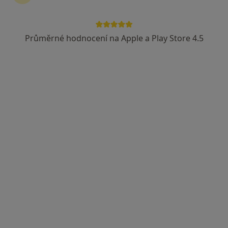
Průměrné hodnocení na Apple a Play Store 4.5
MDDr. Martin Vomela
·
Více
Zubař
2 názory
Merhautova 224, Brno
•
Mapa
ALTADENT - stomatologické centrum
Tento specialista nenabízí online rezervaci termínu na této adrese.
Rezervovat termín