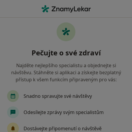
Hla
Problémy Se Zuby • Brno, jihomoravský
Filtry
• 1
Mapa
Problémy se zuby Brno
Pečujte o své zdraví
Jak řadíme výsledky vyhledávání?
Najděte nejlepšího specialistu a objednejte si
návštěvu. Stáhněte si aplikaci a získejte bezplatný
Jakého specialistu hledáte?
přístup k všem funkcím připraveným pro vás:
Zubař
Dentální hygienistka, hygienista
S
Snadno spravujte své návštěvy
Odesílejte zprávy svým specialistům
Dostávejte připomenutí o návštěvě