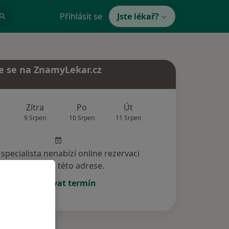
Přihlásit se
Jste lékař?
e se na ZnamyLekar.cz
Zítra
Po
Út
St
Čt
9 Srpen
10 Srpen
11 Srpen
12 Srpen
13 Srp
specialista nenabízí online rezervaci
termínu na této adrese.
Rezervovat termín