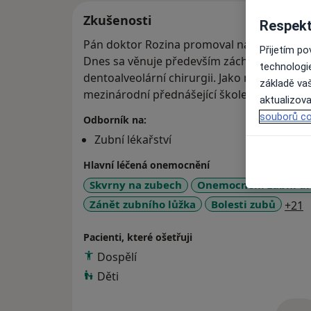
Zkušenosti
Respekt
Pán doktor Rozina promoval na Slovenské zd
Přijetím p
Dnes sa věnuje především záchovné stomato
technologi
dentoalveolární chirurgii. Jako nadšenec v 
základě vaš
mezinárodní přednášející školení iTOP.
aktualizova
souborů co
Odborník na:
Zubní lékařství
Hlavní léčená onemocnění
Skvrny na zubech
Onemocnění zubní d
a
Zánět zubního lůžka
Bolesti zubů
+21
Pacienti, které ošetřuji
Dospělí
Děti