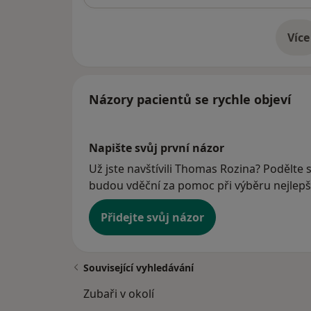
Více
o 
Názory pacientů se rychle objeví
Napište svůj první názor
Už jste navštívili Thomas Rozina? Podělte s
budou vděční za pomoc při výběru nejlepší
Přidejte svůj názor
Související vyhledávání
Zubaři v okolí