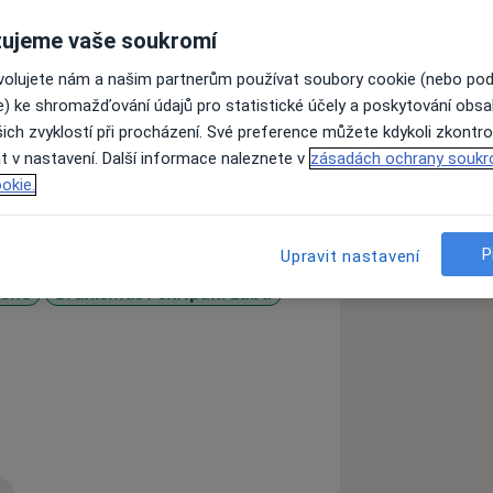
ujeme vaše soukromí
ravotnícké univerzitě v Bratislavě.
ovolujete nám a našim partnerům používat soubory cookie (nebo po
lógii, parodontológii a
e) ke shromažďování údajů pro statistické účely a poskytování obs
oblasti prevence působí jako
ich zvyklostí při procházení. Své preference můžete kdykoli zkontro
t v nastavení. Další informace naleznete v
zásadách ochrany soukr
okie.
P
Upravit nastavení
řeně
Bruxismus / skřípání zubů
11y_sr_more_diseases