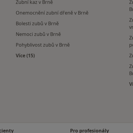
Zubní kaz v Brně
Z
B
Onemocnění zubní dřeně v Brně
Z
Bolesti zubů v Brně
v
Nemoci zubů v Brně
Z
Pohyblivost zubů v Brně
p
Více (15)
Z
Více v kategorii: Nejčastěji léčené nemoci
Z
B
V
cienty
Pro profesionály