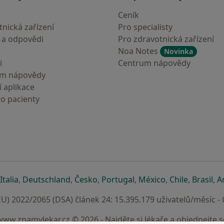
Ceník
nická zařízení
Pro specialisty
 a odpovědi
Pro zdravotnická zařízení
Noa Notes
Novinka
i
Centrum nápovědy
um nápovědy
 aplikace
ro pacienty
záložce
 v nové záložce
e otevře v nové záložce
se otevře v nové záložce
se otevře v nové záložce
se otevře v nové záložce
se otevře v nové záložc
se otevře v nov
se otevře
se 
Italia
,
Deutschland
,
Česko
,
Portugal
,
México
,
Chile
,
Brasil
,
A
U) 2022/2065 (DSA) článek 24: 15.395.179 uživatelů/měsíc -
www.znamylekar.cz © 2026 - Najděte si lékaře a objednejte s