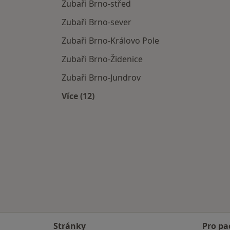
Zubaři Brno-střed
Zubaři Brno-sever
Zubaři Brno-Královo Pole
Zubaři Brno-Židenice
Zubaři Brno-Jundrov
Více (12)
Více v kategorii: Zubaři v okolí
Stránky
Pro pa