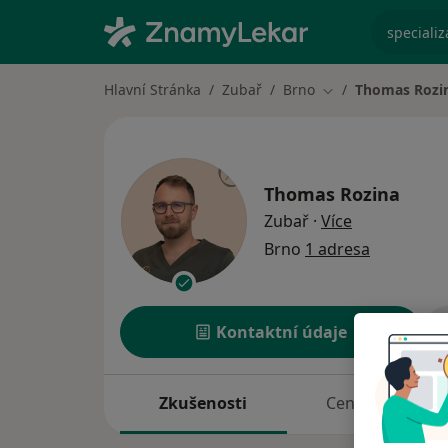
specializ
Hlavní Stránka
Zubař
Brno
Thomas Rozi
Změna města
Thomas Rozina
o specializac
Zubař
·
Více
Brno
1 adresa
Kontaktní údaje
Zkušenosti
Ceník