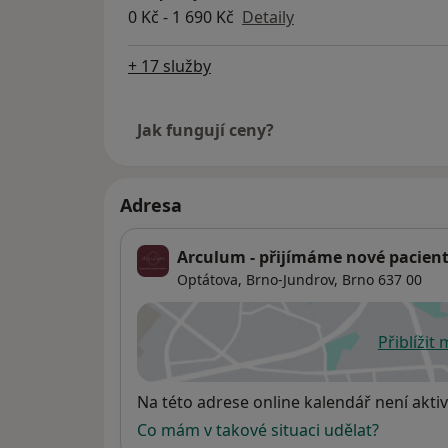
0 Kč - 1 690 Kč
Detaily
+ 17 služby
Jak fungují ceny?
Adresa
Arculum - přijímáme nové pacien
Optátova,
Brno-Jundrov
,
Brno
637 00
Přiblížit
se
Dostupnost
Na této adrese online kalendář není aktiv
Co mám v takové situaci udělat?