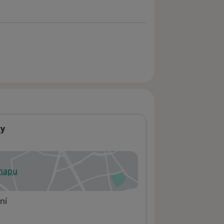
ty
 mapu
 otevře v nové záložce
ní