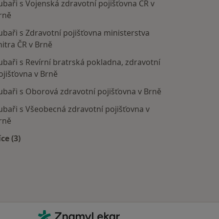
ubaři s Vojenská zdravotní pojišťovna ČR v
rně
ubaři s Zdravotní pojišťovna ministerstva
nitra ČR v Brně
ubaři s Revírní bratrská pokladna, zdravotní
ojišťovna v Brně
ubaři s Oborová zdravotní pojišťovna v Brně
ubaři s Všeobecná zdravotní pojišťovna v
rně
íce (3)
Více v kategorii: Zdravotní pojišťovny
Kontakt
ZnamyLekar - Hlavní stránka