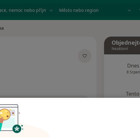
ace, nemoc nebo příjmení
Město nebo region
na
Objednejt
Neaktivní
Dnes
ích
8 Srpen
Tento 
Rezervovat termín
Adresy
Názory pacientů