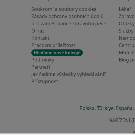
Soukromí a soubory cookies
Lékaři
Zásady ochrany osobních údajů
Zdravot
pro zaměstnance zdravotní péče
Otázky
O nás
Služby
Kontakt
Nemoc
Pracovní příležitosti
Centr
Mobilní
Hledáme nové kolegy!
Podmínky
Blog p
Partneři
Jak řadíme výsledky vyhledávání?
Přístupnost
se otevře v nové 
se otevře
s
Polska
,
Türkiye
,
España
,
NAŘÍZENÍ (E