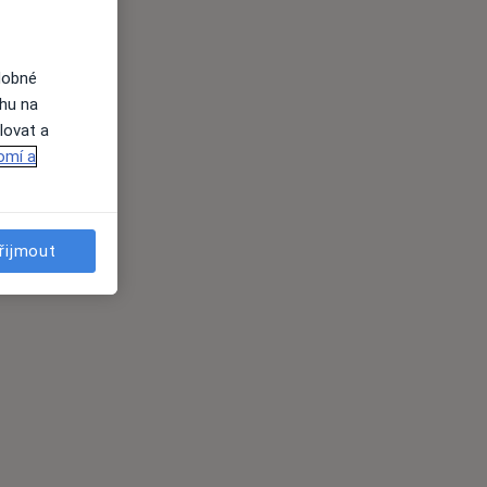
dobné
ahu na
lovat a
omí a
řijmout