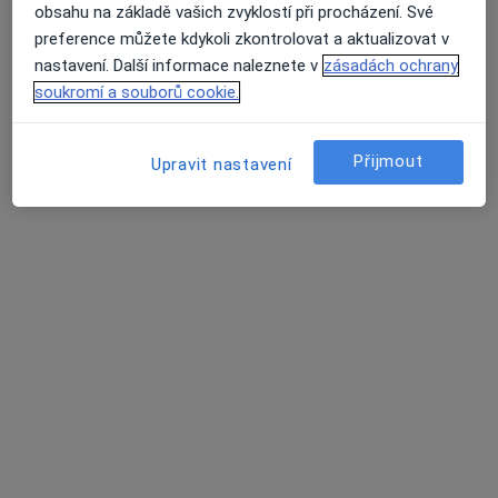
ALTADENT - stomatologické centrum
obsahu na základě vašich zvyklostí při procházení. Své
Dentální hygienistka, hygienista, Zubař
preference můžete kdykoli zkontrolovat a aktualizovat v
19 názorů
nastavení. Další informace naleznete v
zásadách ochrany
soukromí a souborů cookie.
Merhautova 224, Brno
•
Mapa
ALTADENT - stomatologické centrum
Komplexní vstupní vyšetření (vč. RTG dokumentace)
Přijmout
Upravit nastavení
Tato klinika nemá specialisty s dostupnými termíny v online kalendáři
Zobrazit profil