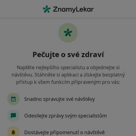
Hla
Onemocnění Zubní Dřeně • Brno, jihomoravský
Filtry
• 1
Mapa
Onemocnění zubní dřeně Brno
Pečujte o své zdraví
Jak řadíme výsledky vyhledávání?
Najděte nejlepšího specialistu a objednejte si
návštěvu. Stáhněte si aplikaci a získejte bezplatný
Jakého specialistu hledáte?
přístup k všem funkcím připraveným pro vás:
Zubař
Dentální hygienistka, hygienista
S
Snadno spravujte své návštěvy
Odesílejte zprávy svým specialistům
Dostávejte připomenutí o návštěvě