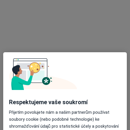
Arculum - přijímáme nové pacienty
·
Více
Dentální hygienistka, hygienista, Ortodontista, Zubař
Optátova, Brno
•
Mapa
Arculum - přijímáme nové pacienty
Záchovná stomatologie
Více
Tato klinika nemá specialisty s dostupnými termíny v online kalendáři
Zobrazit profil
Respektujeme vaše soukromí
Přijetím povolujete nám a našim partnerům používat
soubory cookie (nebo podobné technologie) ke
shromažďování údajů pro statistické účely a poskytování