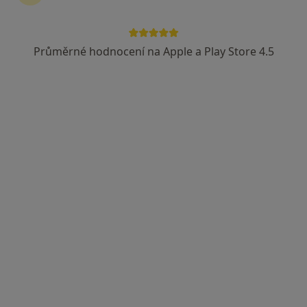
Průměrné hodnocení na Apple a Play Store 4.5
MDDr. Ondřej Kyselovsky
·
Více
Zubař
20 názorů
Jana Babáka, Brno
•
Mapa
Kyselovský stomatologie s.r.o.
Tento specialista nenabízí online rezervaci termínu na této adrese.
Rezervovat termín