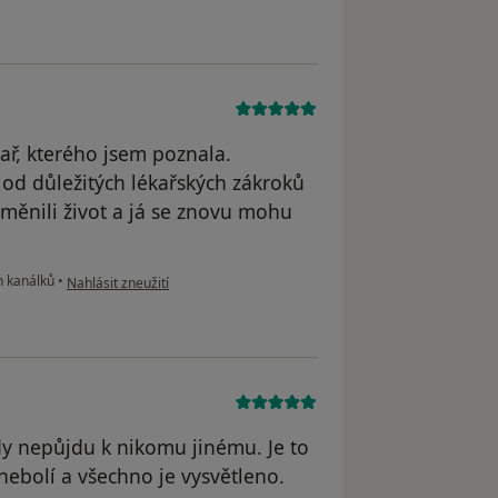
kař, kterého jsem poznala.
 od důležitých lékařských zákroků
 změnili život a já se znovu mohu
podle názoru uživatele Michaela Vrbovská
h kanálků
•
Nahlásit zneužití
kdy nepůjdu k nikomu jinému. Je to
 nebolí a všechno je vysvětleno.