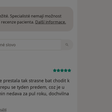
žité. Specialisté nemají možnost
Další informace o názor
 recenze pacienta.
Další informace.
zorech
 prestala tak strasne bat chodit k
etrepu se tyden predem, coz je u
min nedava za pul roku, dochvilna
u uživatele VZ
užití