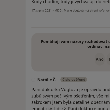
Kudy chodím, tudy ji vychvaluji do neb
17. srpna 2021
•
MDDr. Marie Vogtová
•
ošetření kořenov
Pomáhají vám názory rozhodovat o 
ordinaci na
Ano
Natálie Č.
Číslo ověřené
N
Paní doktorka Vogtová je opravdu and
zubů svým pečlivým ošetřením, vše mi
zákrokem jsem byla detailně obeznámena
empatický, lidský. Paní doktorce budu