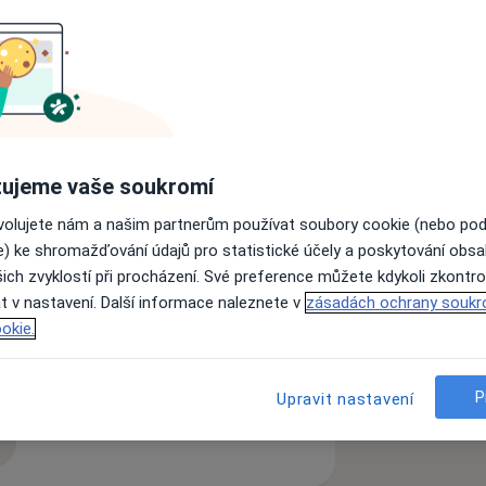
 důrazem na správnou ústní hygienu.
enostem, kvalitním materiálům a
šim estetickým požadavkům krásných
 strachu ze zubního ošetření.
ujeme vaše soukromí
ovolujete nám a našim partnerům používat soubory cookie (nebo po
e) ke shromažďování údajů pro statistické účely a poskytování obs
ich zvyklostí při procházení. Své preference můžete kdykoli zkontro
t v nastavení. Další informace naleznete v
zásadách ochrany soukr
okie.
lomenina zubu
Bolesti zubů
P
Upravit nastavení
zkušenostech