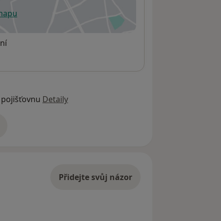
 mapu
 otevře v nové záložce
ní
 pojišťovnu
Detaily
adrese
Přidejte svůj názor