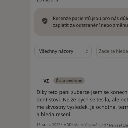
Recenze pacientů jsou pro nás důle
zaplatit za odstranění nebo změnu
Hledejte v ná
VZ
Číslo ověřené
V
Diky teto pani zubarce jsem se konecne
dentistovi. Ne ze bych se tesila, ale n
me skvostny vysledek. Je ochotna, ter
a hleda reseni.
podle názor
16. srpna 2022
•
MDDr. Marie Vogtová
•
Jiný
•
Nahlásit zne