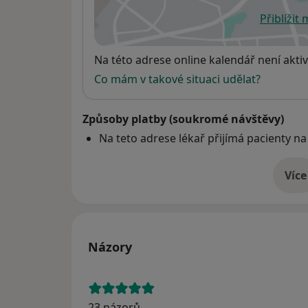
Přiblížit
se
Dostupnost
Na této adrese online kalendář není aktiv
Co mám v takové situaci udělat?
Způsoby platby (soukromé návštěvy)
Na teto adrese lékař přijímá pacienty na
Více
o 
Názory
23 názorů