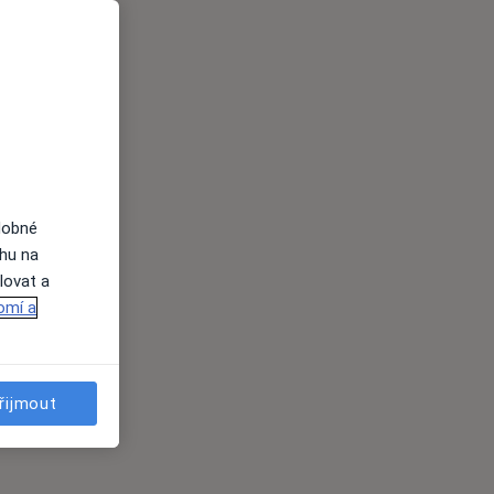
dobné
ahu na
lovat a
omí a
řijmout