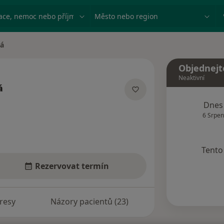
ace, nemoc nebo příjmení
Město nebo region
vá
Objednejt
Neaktivní
á
ích
Dnes
6 Srpen
Tento 
Rezervovat termín
resy
Názory pacientů (23)