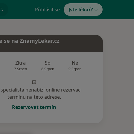
Přihlásit se
Jste lékař?
e se na ZnamyLekar.cz
Zítra
So
Ne
Po
Út
7 Srpen
8 Srpen
9 Srpen
10 Srpen
11 Srp
specialista nenabízí online rezervaci
termínu na této adrese.
Rezervovat termín