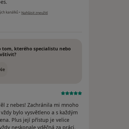
es.
podle názoru uživatele Alex
ých kanálků
•
Nahlásit zneužití
tom, kterého specialistu nebo
vštívit?
Ne
ěl z nebes! Zachránila mi mnoho
 vždy bylo vysvětleno a s každým
. Plus její přístup je velice
 vždy neskonale vděčná za práci,