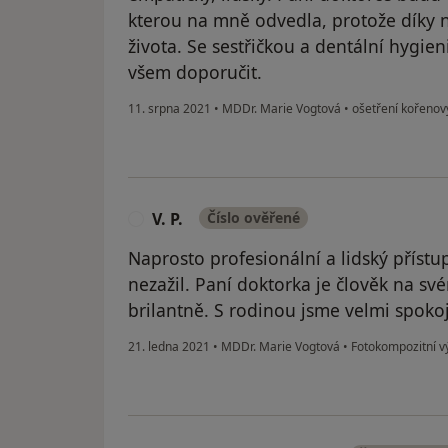
kterou na mně odvedla, protože díky ní
života. Se sestřičkou a dentální hygie
všem doporučit.
11. srpna 2021
•
MDDr. Marie Vogtová
•
ošetření kořenov
V. P.
Číslo ověřené
V
Naprosto profesionální a lidský přístup
nezažil. Paní doktorka je člověk na sv
brilantně. S rodinou jsme velmi spokoj
21. ledna 2021
•
MDDr. Marie Vogtová
•
Fotokompozitní v