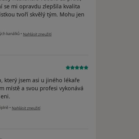
 se mi opravdu zlepšila kvalita
nistkou tvoří skvělý tým. Mohu jen
podle názoru uživatele Natálie Č.
ých kanálků
•
Nahlásit zneužití
, který jsem asi u jiného lékaře
ém místě a svou profesi vykonává
eni.
podle názoru uživatele V. P.
ýplně
•
Nahlásit zneužití