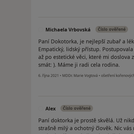
Michaela Vrbovská
Číslo ověřené
M
Paní Dokotorka, je nejlepší zubař a lé
Empatický, lidský přístup. Postupovala
až po estetické věci, které mi doslova
smát: ). Máme ji radi cela rodina.
6. října 2021
•
MDDr. Marie Vogtová
•
ošetření kořenovýc
Alex
Číslo ověřené
A
Paní doktorka je prostě skvělá. Už ni
strašně milý a ochotný člověk. Nic vás