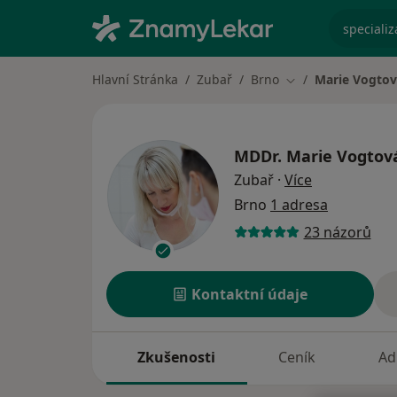
specializ
Hlavní Stránka
Zubař
Brno
Marie Vogto
Změna města
MDDr.
Marie Vogtov
o specializac
Zubař
·
Více
Brno
1 adresa
23 názorů
Kontaktní údaje
Zkušenosti
Ceník
Ad