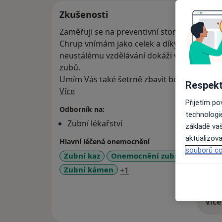
Zkušenosti
Zaměřuji se na preventivní stomatologii s
Chrup vnímám jako celek a díky svým zkuš
neustálému vzdělávání dokáži vyhovět Va
zubů.
Umím Vás také šetrně zbavit bolesti zubů a
Respekt
O mně
Více
Přijetím p
Odborník na:
technologi
Zubní lékařství
základě vaš
aktualizova
Hlavní léčená onemocnění
souborů co
Zubní kaz
Onemocnění zubní dřeně
Z
a11y_sr_more_diseases
Zubní kámen
+1
Více
o 