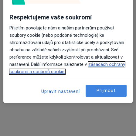
Respektujeme vaše soukromí
MDDr. Ondřej Kříž
·
Více
Zubař
Přijetím povolujete nám a našim partnerům používat
14 názorů
soubory cookie (nebo podobné technologie) ke
shromažďování údajů pro statistické účely a poskytování
Žampachova 3, Brno
•
Mapa
obsahu na základě vašich zvyklostí při procházení. Své
adresa ordinace
preference můžete kdykoli zkontrolovat a aktualizovat v
Ošetření kořenových kanálků
Cena nebyla přidána
nastavení. Další informace naleznete v
zásadách ochrany
Tento specialista nenabízí online rezervaci termínu na této adrese.
soukromí a souborů cookie.
Rezervovat termín
Přijmout
Upravit nastavení