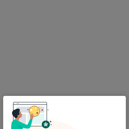
MDDr. Petr Příkazský
·
Více
Zubař
7 názorů
Rybkova 9, 2. patro, Brno
•
Mapa
Zuby pro život s.r.o.
Ošetření kořenových kanálků
od 6 000 kč
Tento specialista nenabízí online rezervaci termínu na této adrese.
Rezervovat termín