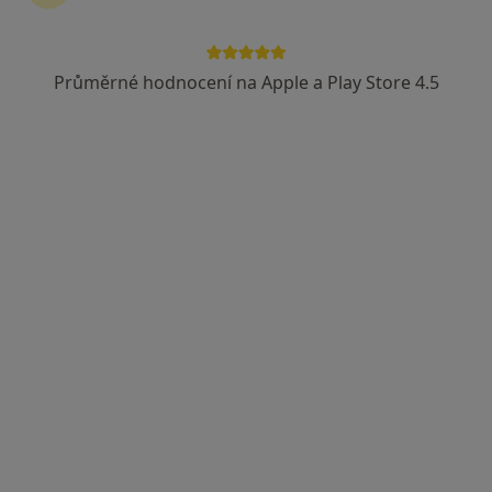
Průměrné hodnocení na Apple a Play Store 4.5
Arculum - přijímáme nové pacienty
·
Více
Dentální hygienistka, hygienista, Ortodontista, Zubař
Optátova, Brno
•
Mapa
Arculum - přijímáme nové pacienty
Ošetření kořenových kanálků
Více
Tato klinika nemá specialisty s dostupnými termíny v online kalendáři
Zobrazit profil