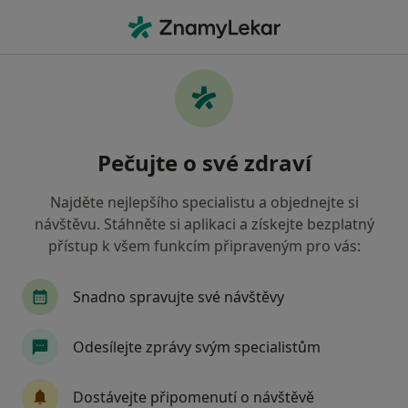
Hla
Ošetření Kořenových Kanálků • Brno, jihomoravský
Filtry
• 1
Mapa
Ošetření kořenových kanálků Brno
Pečujte o své zdraví
Jak řadíme výsledky vyhledávání?
Najděte nejlepšího specialistu a objednejte si
návštěvu. Stáhněte si aplikaci a získejte bezplatný
Jakého specialistu hledáte?
přístup k všem funkcím připraveným pro vás:
Zubař
Dentální hygienistka, hygienista
S
Snadno spravujte své návštěvy
Odesílejte zprávy svým specialistům
Dostávejte připomenutí o návštěvě