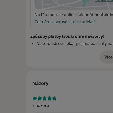
se
Dostupnost
Na této adrese online kalendář není aktiv
Co mám v takové situaci udělat?
Způsoby platby (soukromé návštěvy)
Na teto adrese lékař přijímá pacienty na
Více
o 
Názory
7 názorů