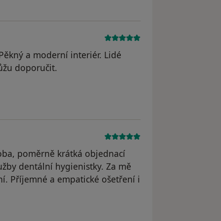
Pěkný a moderní interiér. Lidé
ůžu doporučit.
dstraněn
oba, poměrně krátká objednací
žby dentální hygienistky. Za mě
tní. Příjemné a empatické ošetření i
yl odstraněn