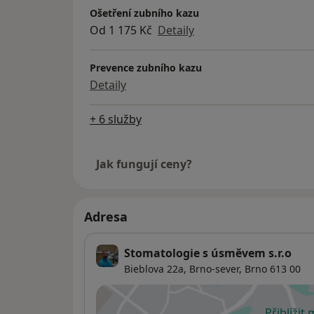
Ošetření zubního kazu
Od 1 175 Kč
Detaily
Prevence zubního kazu
Detaily
+ 6 služby
Jak fungují ceny?
Adresa
Stomatologie s úsměvem s.r.o
Bieblova 22a,
Brno-sever
,
Brno
613 00
Přiblížit