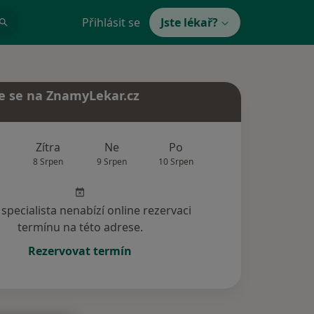
Přihlásit se
Jste lékař?
e se na ZnamyLekar.cz
Zítra
Ne
Po
Út
St
8 Srpen
9 Srpen
10 Srpen
11 Srpen
12 Srp
specialista nenabízí online rezervaci
termínu na této adrese.
Rezervovat termín