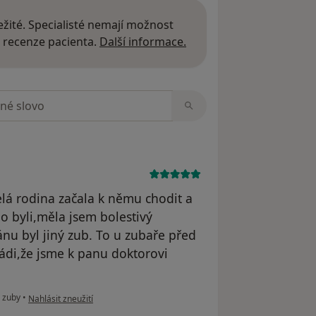
žité. Specialisté nemají možnost
Další informace o názor
 recenze pacienta.
Další informace.
zorech
lá rodina začala k němu chodit a
o byli,měla jsem bolestivý
ánu byl jiný zub. To u zubaře před
rádi,že jsme k panu doktorovi
podle názoru uživatele Váš účet byl odstraněn
 zuby
•
Nahlásit zneužití