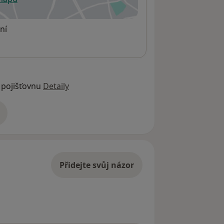
 otevře v nové záložce
ní
 pojišťovnu
Detaily
adrese
Přidejte svůj názor