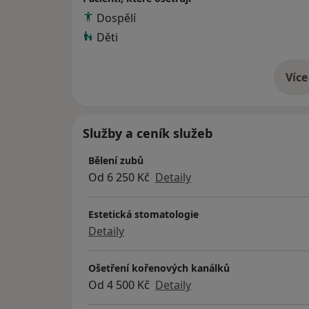
Dospělí
Děti
Více
o 
Služby a ceník služeb
Bělení zubů
Od 6 250 Kč
Detaily
Estetická stomatologie
Detaily
Ošetření kořenových kanálků
Od 4 500 Kč
Detaily