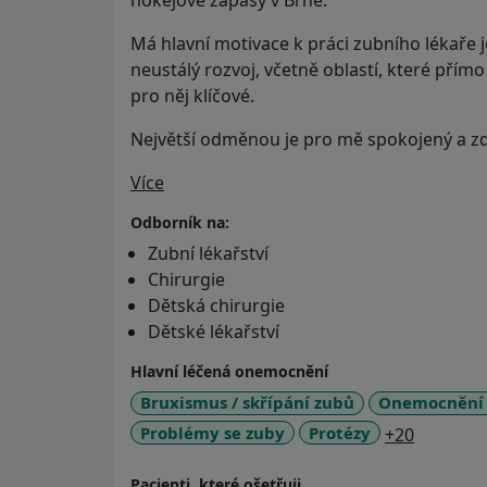
hokejové zápasy v Brně.
Má hlavní motivace k práci zubního lékaře je
neustálý rozvoj, včetně oblastí, které přím
pro něj klíčové.
Největší odměnou je pro mě spokojený a zd
O mně
Více
Odborník na:
Zubní lékařství
Chirurgie
Dětská chirurgie
Dětské lékařství
Hlavní léčená onemocnění
Bruxismus / skřípání zubů
Onemocnění 
a11y_sr_
Problémy se zuby
Protézy
+20
Pacienti, které ošetřuji