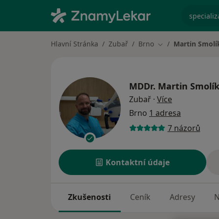
specializ
Hlavní Stránka
Zubař
Brno
Martin Smolí
Změna města
MDDr.
Martin Smolí
o specializac
Zubař
·
Více
Brno
1 adresa
7 názorů
Kontaktní údaje
Zkušenosti
Ceník
Adresy
N