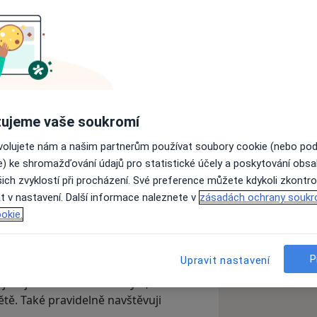
ékařství na Masarykově univerzitě,
oživotního vzdělávání jsem obdržel
é stomatologické komory. Pravidelně se
 absolvuji řadu školení, jak v Česku,
 pracovištích. Jsem členem České a
ujeme vaše soukromí
ganizace ITI – International Team for
omatologických výkonů, přičemž se
ovolujete nám a našim partnerům používat soubory cookie (nebo po
tiku (ať už fixní, nebo snímatelnou).
e) ke shromažďování údajů pro statistické účely a poskytování obs
ich zvyklostí při procházení. Své preference můžete kdykoli zkontro
uchám jejich potřebám a tyto poznatky
t v nastavení. Další informace naleznete v
zásadách ochrany soukr
 S empatií a porozuměním se snažím
okie.
ího lékaře a vždy klientovi vysvětluji,
P
Upravit nastavení
listice, plavání a silovému cvičení.
evuji nové chutě v kuchyni, tuto
ětě. Také pravidelně navštěvuji