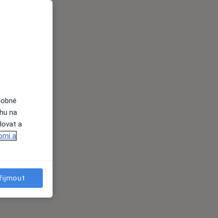
dobné
ahu na
lovat a
omí a
řijmout