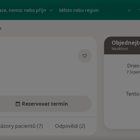
ace, nemoc nebo příjmení
Město nebo region
k
Objednejt
Neaktivní
k
ích
Dnes
7 Srpen
Tento 
Rezervovat termín
ázory pacientů (7)
Odpovědi (2)