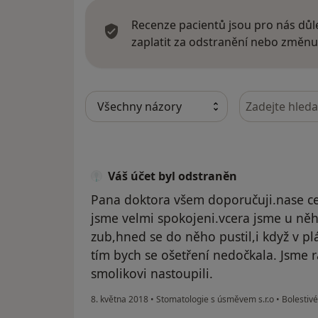
Recenze pacientů jsou pro nás důle
zaplatit za odstranění nebo změnu
Hledejte v ná
Váš účet byl odstraněn
Pana doktora všem doporučuji.nase ce
jsme velmi spokojeni.vcera jsme u něh
zub,hned se do něho pustil,i když v pl
tím bych se ošetření nedočkala. Jsme 
smolikovi nastoupili.
8. května 2018
•
Stomatologie s úsměvem s.r.o
•
Bolestivé