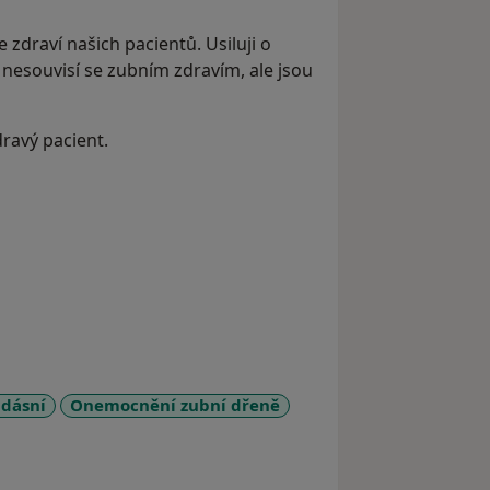
 zdraví našich pacientů. Usiluji o
o nesouvisí se zubním zdravím, ale jsou
ravý pacient.
dásní
Onemocnění zubní dřeně
more_diseases