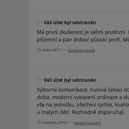
Váš účet byl odstraněn
Má první zkušenost je velmi pozitivní. 
příjemní a pan doktor působí profi. M
podle názoru uživatele Váš účet byl o
13. ledna 2017
•
•
•
Nahlásit zneužití
Váš účet byl odstraněn
Výborná komunikace, nulová čekací d
doba, moderní vybavení ordinace a slu
vše na jedničku, ošetření rychlé, kvali
u malých dětí. Rozhodně doporučuji.
podle názoru uživatele Váš účet b
15. listopadu 2016
•
•
•
Nahlásit zneužití