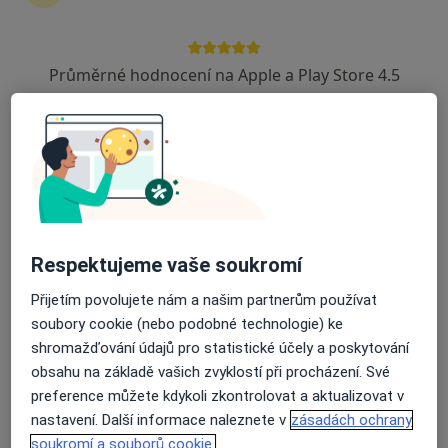
Zůstaňte doma a vyberte online konzultaci pro
zahájení nebo pokračování léčby. Pokud to
potřebujete, můžete si také objednat návštěvu v
Průměrné hodnocení na Apple a Play Store 4.5
ordinaci.
Zobrazit profily specialistů
Jak to funguje?
Respektujeme vaše soukromí
Odborníci
Přijetím povolujete nám a našim partnerům používat
soubory cookie (nebo podobné technologie) ke
shromažďování údajů pro statistické účely a poskytování
Ivo Havlík
obsahu na základě vašich zvyklostí při procházení. Své
preference můžete kdykoli zkontrolovat a aktualizovat v
Zubař
Znojmo
nastavení. Další informace naleznete v
zásadách ochrany
soukromí a souborů cookie.