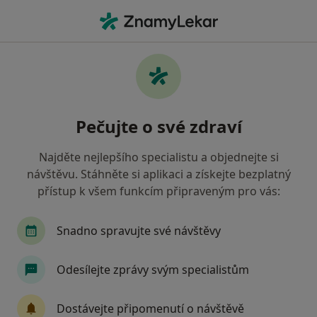
Hla
Co hledáte?
Hlavní Stránka
Nemoci
Onemocnění Čelistního Kloubu
Onemocnění čelistního kloubu -
Pečujte o své zdraví
informace, specialisté, otázky a
odpovědi
Najděte nejlepšího specialistu a objednejte si
návštěvu. Stáhněte si aplikaci a získejte bezplatný
přístup k všem funkcím připraveným pro vás:
Snadno spravujte své návštěvy
Informace
Odesílejte zprávy svým specialistům
Dbejte o své zdraví
Dostávejte připomenutí o návštěvě