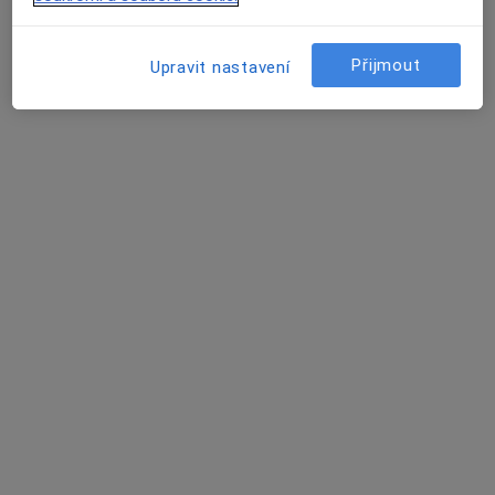
Žaneta Tokarzová
Přijmout
Upravit nastavení
Zubař
Brno
Liudmyla Ryboichuk
Zubař
Praha
Arash Mohsenzadeh
Zubař
Praha
Shirin Vomelová