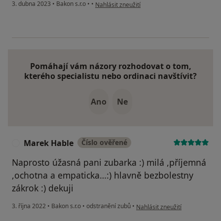
podle názoru uživatele J.Š.
3. dubna 2023
•
Bakon s.r.o
•
•
Nahlásit zneužití
Pomáhají vám názory rozhodovat o tom,
kterého specialistu nebo ordinaci navštívit?
Ano
Ne
Marek Hable
Číslo ověřené
M
Naprosto úžasná pani zubarka :) milá ,příjemná
,ochotna a empaticka…:) hlavně bezbolestny
zákrok :) dekuji
podle názoru uživatele Marek 
3. října 2022
•
Bakon s.r.o
•
odstranění zubů
•
Nahlásit zneužití