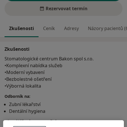
Rezervovat termín
Zkušenosti
Ceník
Adresy
Názory pacientů (
Zkušenosti
Stomatologické centrum Bakon spol s.r.o.
•Komplexní nabídka služeb
•Moderní vybavení
•Bezbolestné ošetření
•Výborná lokalita
Odborník na:
Zubní lékařství
Dentální hygiena
Hlavní léčená onemocnění