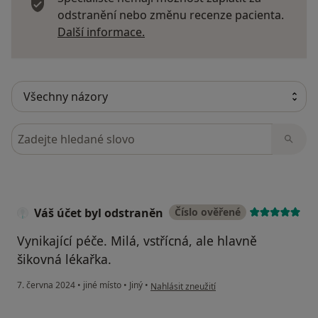
odstranění nebo změnu recenze pacienta.
Další informace o názorech
Další informace.
Hledejte v názorech
Váš účet byl odstraněn
Číslo ověřené
Vynikající péče. Milá, vstřícná, ale hlavně
šikovná lékařka.
podle názoru uživatele Váš účet byl odstr
7. června 2024
•
jiné místo
•
Jiný
•
Nahlásit zneužití