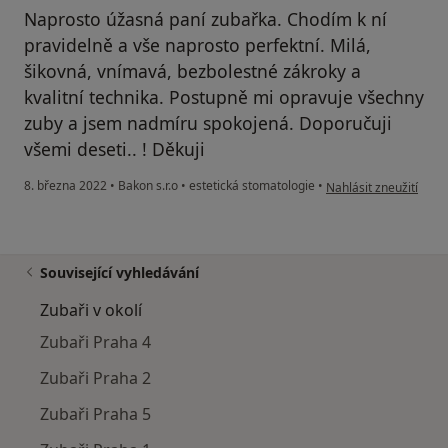
Naprosto úžasná paní zubařka. Chodím k ní
pravidelně a vše naprosto perfektní. Milá,
šikovná, vnímavá, bezbolestné zákroky a
kvalitní technika. Postupně mi opravuje všechny
zuby a jsem nadmíru spokojená. Doporučuji
všemi deseti.. ! Děkuji
podle názoru uživatel
8. března 2022
•
Bakon s.r.o
•
estetická stomatologie
•
Nahlásit zneužití
Související vyhledávání
Zubaři v okolí
Zubaři Praha 4
Zubaři Praha 2
Zubaři Praha 5