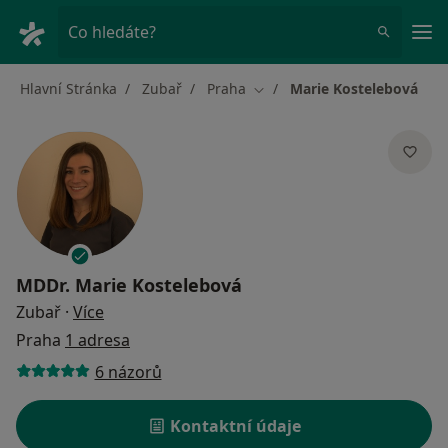
Hla
Co hledáte?
Hlavní Stránka
Zubař
Praha
Marie Kostelebová
Změna města
MDDr.
Marie Kostelebová
o specializacích
Zubař
·
Více
Praha
1 adresa
6 názorů
Kontaktní údaje