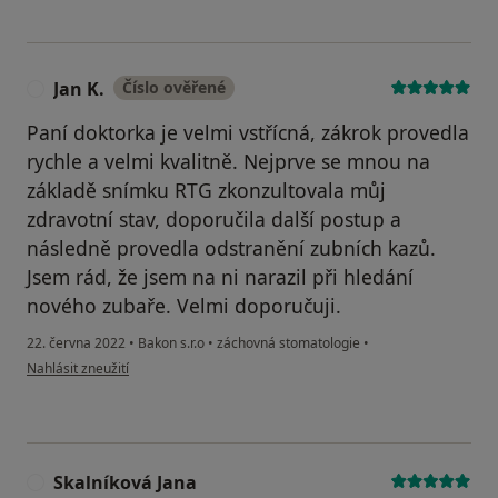
Jan K.
Číslo ověřené
J
Paní doktorka je velmi vstřícná, zákrok provedla
rychle a velmi kvalitně. Nejprve se mnou na
základě snímku RTG zkonzultovala můj
zdravotní stav, doporučila další postup a
následně provedla odstranění zubních kazů.
Jsem rád, že jsem na ni narazil při hledání
nového zubaře. Velmi doporučuji.
22. června 2022
•
Bakon s.r.o
•
záchovná stomatologie
•
podle názoru uživatele Jan K.
Nahlásit zneužití
Skalníková Jana
S