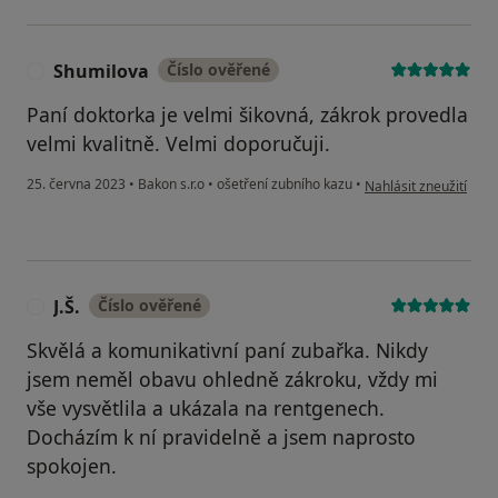
Shumilova
Číslo ověřené
S
Paní doktorka je velmi šikovná, zákrok provedla
velmi kvalitně. Velmi doporučuji.
podle názoru uživate
25. června 2023
•
Bakon s.r.o
•
ošetření zubního kazu
•
Nahlásit zneužití
J.Š.
Číslo ověřené
J
Skvělá a komunikativní paní zubařka. Nikdy
jsem neměl obavu ohledně zákroku, vždy mi
vše vysvětlila a ukázala na rentgenech.
Docházím k ní pravidelně a jsem naprosto
spokojen.