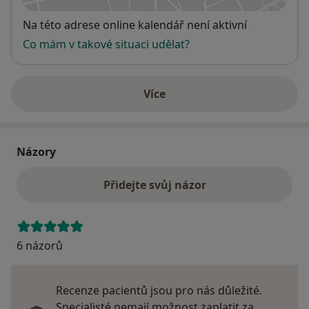
Dostupnost
Na této adrese online kalendář není aktivní
Co mám v takové situaci udělat?
Více
o adrese
Názory
Přidejte svůj názor
6 názorů
Recenze pacientů jsou pro nás důležité.
Specialisté nemají možnost zaplatit za