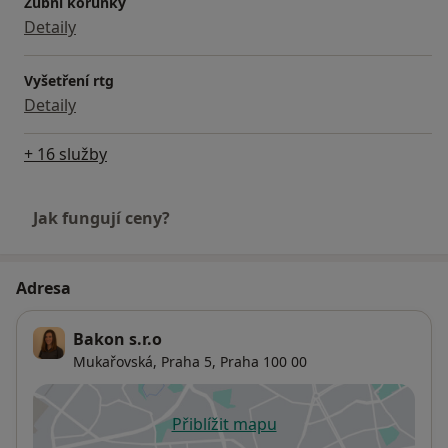
Zubní korunky
Detaily
Vyšetření rtg
Detaily
+ 16 služby
Jak fungují ceny?
Adresa
Bakon s.r.o
Mukařovská,
Praha 5
,
Praha
100 00
Přiblížit mapu
se otevře v nové záložce