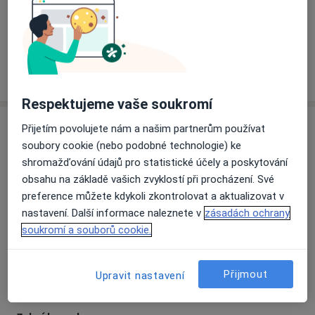
Afty
Vady chrupu
Zánět zubního lůžka
a11y_sr
Zubní zranění
Onemocnění dutiny ústní
+24
Více
o zkušenostech
Respektujeme vaše soukromí
Služby a ceník služeb
Přijetím povolujete nám a našim partnerům používat
soubory cookie (nebo podobné technologie) ke
Bělení zubů
shromažďování údajů pro statistické účely a poskytování
Detaily
obsahu na základě vašich zvyklostí při procházení. Své
preference můžete kdykoli zkontrolovat a aktualizovat v
Ošetření zubního kazu
nastavení. Další informace naleznete v
zásadách ochrany
Detaily
soukromí a souborů cookie.
Zubní vyšetření
Přijmout
Upravit nastavení
Detaily