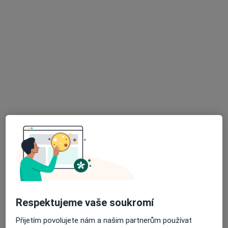
Bc. Sára Kučíková
Dentální hygienistka, hygienista
233 názorů
Adresa 1
Adresa 2
Na Poříčním právu 376/1, Praha
•
Mapa
HOLISTIC DENTAL AND PHYSIO CENTRE s.r.o.
Dentální hygiena
2 100 Kč
Tento specialista nenabízí online rezervaci termínu na této adrese.
Rezervovat termín
Respektujeme vaše soukromí
Přijetím povolujete nám a našim partnerům používat