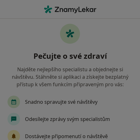
Hla
Dentální Hygiena • Praha, hl město Praha
Filtry
• 1
Mapa
Dentální hygiena Praha
Pečujte o své zdraví
Jak řadíme výsledky vyhledávání?
Najděte nejlepšího specialistu a objednejte si
návštěvu. Stáhněte si aplikaci a získejte bezplatný
Jakého specialistu hledáte?
přístup k všem funkcím připraveným pro vás:
Zubař
Dentální hygienistka, hygienista
S
Snadno spravujte své návštěvy
Odesílejte zprávy svým specialistům
Dostávejte připomenutí o návštěvě