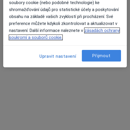
soubory cookie (nebo podobné technologie) ke
shromažďování údajů pro statistické účely a poskytování
obsahu na základě vašich zvyklostí při procházení. Své
preference můžete kdykoli zkontrolovat a aktualizovat v
nastavení. Další informace naleznete v
zásadách ochrany
soukromí a souborů cookie.
Zuzana Schneiderová
·
Více
Dentální hygienistka, hygienista
230 názorů
Přijmout
Upravit nastavení
Jankovcova 788/16, Praha
•
Mapa
DH Centrum
Dentální hygiena
1 890 Kč
Tento specialista nenabízí online rezervaci termínu na této adrese.
Rezervovat termín