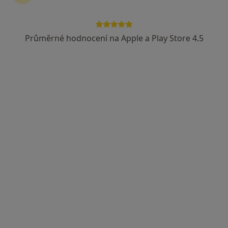
Průměrné hodnocení na Apple a Play Store 4.5
lékař Maryana Kovalchuk
·
Více
Zubař
730 názorů
Na Poříčním právu 376/1, Praha
•
Mapa
HOLISTIC DENTAL AND PHYSIO CENTRE s.r.o.
Dentální hygiena
Cena nebyla přidána
Tento specialista nenabízí online rezervaci termínu na této adrese.
Rezervovat termín