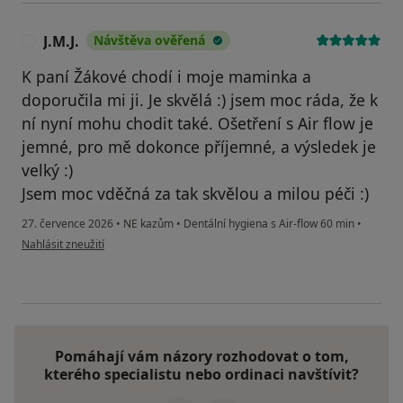
J.M.J.
Návštěva ověřená
J
K paní Žákové chodí i moje maminka a
doporučila mi ji. Je skvělá :) jsem moc ráda, že k
ní nyní mohu chodit také. Ošetření s Air flow je
jemné, pro mě dokonce příjemné, a výsledek je
velký :)
Jsem moc vděčná za tak skvělou a milou péči :)
27. července 2026
•
NE kazům
•
Dentální hygiena s Air-flow 60 min
•
podle názoru uživatele J.M.J.
Nahlásit zneužití
Pomáhají vám názory rozhodovat o tom,
kterého specialistu nebo ordinaci navštívit?