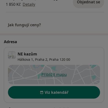
Objednat se
1 850 Kč
Detaily
Jak fungují ceny?
Adresa
NE kazům
Hálkova 1,
Praha 2
,
Praha
120 00
Přiblížit mapu
se otevře v nové záložce
Dostupnost
Viz kalendář