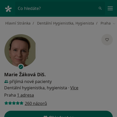
Hla
Co hledáte?
Hlavní Stránka
Dentální Hygienistka, Hygienista
Praha
Zm
Marie Žáková DiS.
přijímá nové pacienty
o specializacích
Dentální hygienistka, hygienista
·
Více
Praha
1 adresa
260 názorů