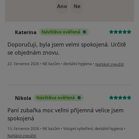
Ano
Ne
Katerina
Návštěva ověřená
K
Doporučuji, byla jsem velmi spokojená. Určitě
se objednám znovu.
podle názoru uživatele Ka
22. července 2026
•
NE kazům
•
dentální hygiena
•
Nahlásit zneužití
Nikola
Návštěva ověřená
N
Paní zubařka moc veľmi příjemná velice jsem
spokojená
13. července 2026
•
NE kazům
•
Vstupní vyšetření, dentální hygiena
•
podle názoru uživatele Nikola
Nahlásit zneužití