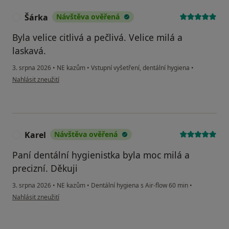
Šárka
Návštěva ověřená
Š
Byla velice citlivá a pečlivá. Velice milá a
laskavá.
3. srpna 2026
•
NE kazům
•
Vstupní vyšetření, dentální hygiena
•
podle názoru uživatele Šárka
Nahlásit zneužití
Karel
Návštěva ověřená
K
Paní dentální hygienistka byla moc milá a
precizní. Děkuji
3. srpna 2026
•
NE kazům
•
Dentální hygiena s Air-flow 60 min
•
podle názoru uživatele Karel
Nahlásit zneužití