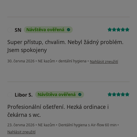
SN
Návštěva ověřená
S
Super přístup, chvalim. Nebyl žádný problém.
Jsem spokojeny
podle názoru uživatele SN
30. června 2026
•
NE kazům
•
dentální hygiena
•
Nahlásit zneužití
Libor S.
Návštěva ověřená
L
Profesionální ošetření. Hezká ordinace i
čekárna s wc.
23. června 2026
•
NE kazům
•
Dentální hygiena s Air-flow 60 min
•
podle názoru uživatele Libor S.
Nahlásit zneužití