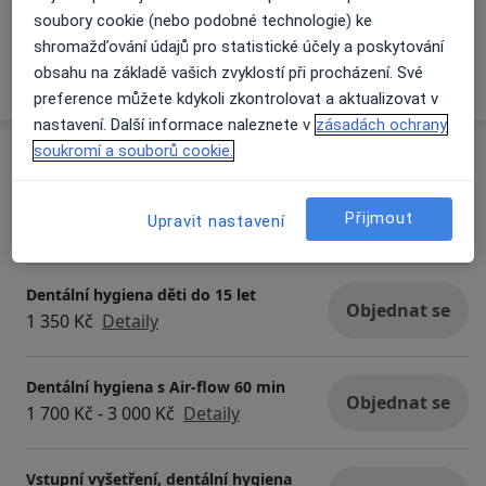
Zobrazit galerii (4)
soubory cookie (nebo podobné technologie) ke
shromažďování údajů pro statistické účely a poskytování
obsahu na základě vašich zvyklostí při procházení. Své
Více
o zkušenostech
preference můžete kdykoli zkontrolovat a aktualizovat v
nastavení. Další informace naleznete v
zásadách ochrany
soukromí a souborů cookie.
Služby a ceník služeb
Dentální hygiena
Objednat se
Přijmout
Upravit nastavení
1 700 Kč
Detaily
Dentální hygiena děti do 15 let
Objednat se
1 350 Kč
Detaily
Dentální hygiena s Air-flow 60 min
Objednat se
1 700 Kč - 3 000 Kč
Detaily
Vstupní vyšetření, dentální hygiena