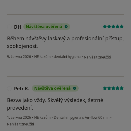
DH
Návštěva ověřená
D
Během návštěvy laskavý a profesionální přístup,
spokojenost.
podle názoru uživatele DH
9. června 2026
•
NE kazům
•
dentální hygiena
•
Nahlásit zneužití
Petr K.
Návštěva ověřená
P
Bezva jako vždy. Skvělý výsledek, šetrné
provedení.
1. června 2026
•
NE kazům
•
Dentální hygiena s Air-flow 60 min
•
podle názoru uživatele Petr K.
Nahlásit zneužití