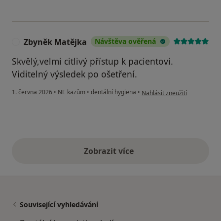
Zbyněk Matějka
Návštěva ověřená
Z
Skvělý,velmi citlivý přístup k pacientovi.
Viditelný výsledek po ošetření.
podle názoru uživatele Zbyn
1. června 2026
•
NE kazům
•
dentální hygiena
•
Nahlásit zneužití
Zobrazit více
výše uvedené názory
Související vyhledávání