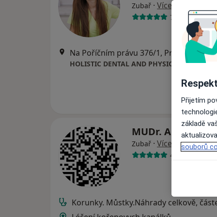
·
Více
Zubař
728 názorů
Na Poříčním právu 376/1, Praha
•
Mapa
HOLISTIC DENTAL AND PHYSIO CENTRE s.r.o
Respekt
Přijetím p
technologi
základě vaš
MUDr. Antonín D
aktualizova
·
Více
Zubař
souborů co
4 názory
Korunky. Můstky.Náhrady celkově, část