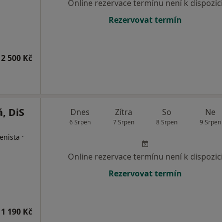
Online rezervace termínu není k dispozic
Rezervovat termín
2 500 Kč
á, DiS
Dnes
Zítra
So
Ne
6 Srpen
7 Srpen
8 Srpen
9 Srpen
·
enista
Online rezervace termínu není k dispozic
Rezervovat termín
1 190 Kč