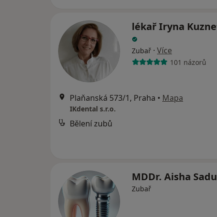
lékař Iryna Kuzn
·
Více
Zubař
101 názorů
Plaňanská 573/1, Praha
•
Mapa
IKdental s.r.o.
Bělení zubů
MDDr. Aisha Sad
Zubař