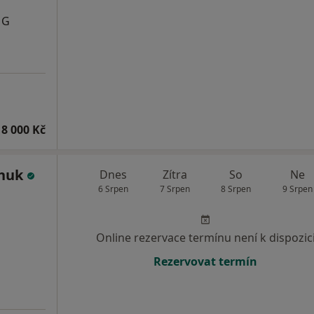
MG
8 000 Kč
chuk
Dnes
Zítra
So
Ne
6 Srpen
7 Srpen
8 Srpen
9 Srpen
Online rezervace termínu není k dispozic
Rezervovat termín