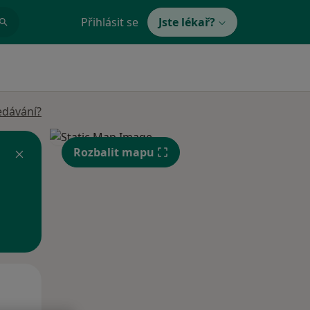
Přihlásit se
Jste lékař?
edávání?
Rozbalit mapu
Po
Út
St
10 Srpen
11 Srpen
12 Srpen