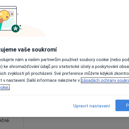
Online rezervace termínu není k dispozic
Rezervovat termín
.
ujeme vaše soukromí
ovolujete nám a našim partnerům používat soubory cookie (nebo po
e) ke shromažďování údajů pro statistické účely a poskytování obs
ich zvyklostí při procházení. Své preference můžete kdykoli zkontro
ědič
Dnes
Zítra
So
Ne
t v nastavení. Další informace naleznete v
zásadách ochrany soukr
6 Srpen
7 Srpen
8 Srpen
9 Srpen
okie.
Online rezervace termínu není k dispozic
P
Upravit nastavení
Rezervovat termín
ečné.