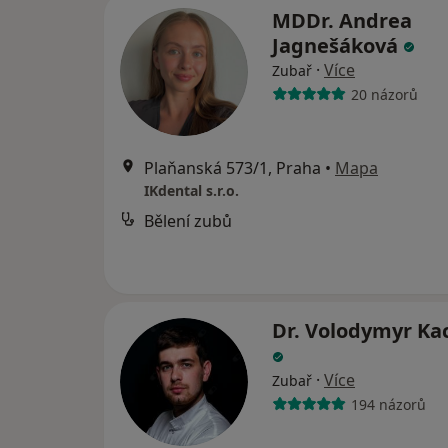
MDDr. Andrea
Jagnešáková
·
Více
Zubař
20 názorů
Plaňanská 573/1, Praha
•
Mapa
IKdental s.r.o.
Bělení zubů
Dr. Volodymyr K
·
Více
Zubař
194 názorů