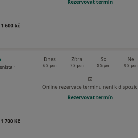
Rezervovat termín
 1 600 kč
Dnes
Zítra
So
Ne
6 Srpen
7 Srpen
8 Srpen
9 Srpen
·
enista
Online rezervace termínu není k dispozic
Rezervovat termín
1 700 Kč