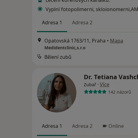
Léčení kořenovych kanálků.
Vyplní fotopolimerni, skloionomerni,A
Adresa 1
Adresa 2
Opatovská 1763/11, Praha
•
Mapa
Medidentclinic,s.r.o
Bělení zubů
Dr. Tetiana Vash
·
Více
Zubař
142 názorů
Adresa 1
Adresa 2
Online