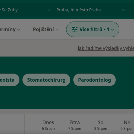
ace, nemoc nebo příjmení
Město nebo region
ermíny
Pojištění
Více filtrů
•
1
Jak řadíme výsledky vyhl
enista
Stomatochirurg
Parodontolog
Dnes
Zítra
So
Ne
6 Srpen
7 Srpen
8 Srpen
9 Srpen