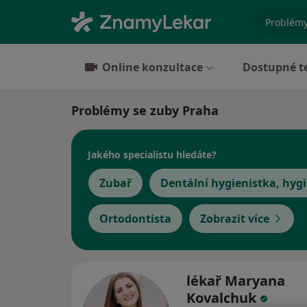
specializ
Online konzultace
Dostupné t
Problémy se zuby Praha
Jakého specialistu hledáte?
Zubař
Dentální hygienistka, hygi
Ortodontista
Zobrazit více
lékař Maryana
Kovalchuk