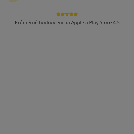
Průměrné hodnocení na Apple a Play Store 4.5
lékař Maryana Kovalchuk
·
Více
Zubař
729 názorů
Na Poříčním právu 376/1, Praha
•
Mapa
HOLISTIC DENTAL AND PHYSIO CENTRE s.r.o.
Tento specialista nenabízí online rezervaci termínu na této adrese.
Rezervovat termín