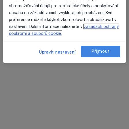
shromažďování údajů pro statistické účely a poskytování
Smile Centrum
obsahu na základě vašich zvyklostí při procházení. Své
Dentální hygienistka, hygienista, Zubař
preference můžete kdykoli zkontrolovat a aktualizovat v
18 názorů
nastavení. Další informace naleznete v
zásadách ochrany
soukromí a souborů cookie.
Jandova 598/1, Vysočany, Praha
•
Mapa
Smile Centrum
Vstupní vyšetření
Hrazeno pojišťovnou
Přijmout
Upravit nastavení
Více
Tato klinika nemá specialisty s dostupnými termíny v online kalendáři
Zobrazit profil