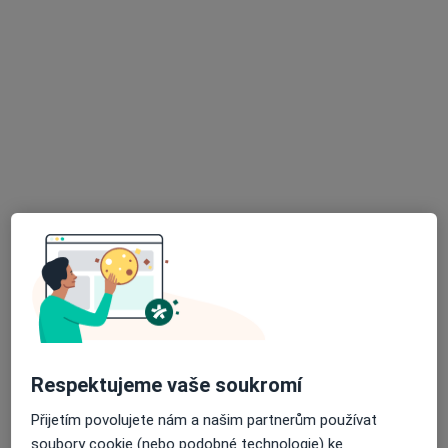
ProMag Dental
Dentální hygienistka, hygienista, Zubař
50 názorů
Hostinského 7, Praha
•
Mapa
ProMag Dental
Ošetření zubního kazu
Více
Tato klinika nemá specialisty s dostupnými termíny v online kalendáři
Zobrazit profil
Respektujeme vaše soukromí
Přijetím povolujete nám a našim partnerům používat
soubory cookie (nebo podobné technologie) ke