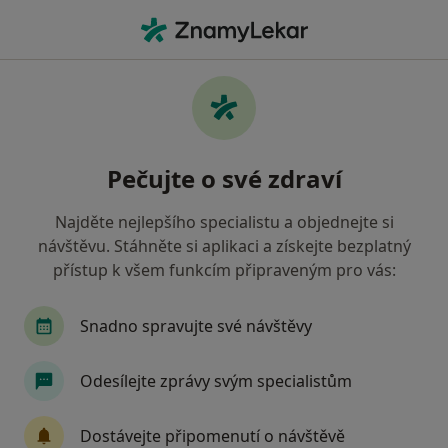
Hla
Skvrny Na Zubech • Praha, hl město Praha
Filtry
• 1
Mapa
Skvrny na zubech Praha
Pečujte o své zdraví
Jak řadíme výsledky vyhledávání?
Najděte nejlepšího specialistu a objednejte si
návštěvu. Stáhněte si aplikaci a získejte bezplatný
Jakého specialistu hledáte?
přístup k všem funkcím připraveným pro vás:
Zubař
Dentální hygienistka, hygienista
S
Snadno spravujte své návštěvy
Odesílejte zprávy svým specialistům
Dostávejte připomenutí o návštěvě