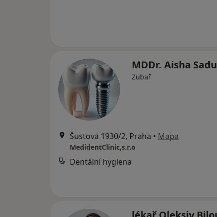
MDDr. Aisha Sad
Zubař
Šustova 1930/2, Praha
•
Mapa
MedidentClinic,s.r.o
Dentální hygiena
lékař Oleksiy Bil