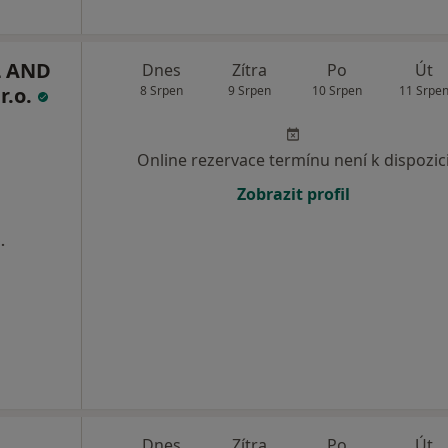
L AND
Dnes
Zítra
Po
Út
r.o.
8 Srpen
9 Srpen
10 Srpen
11 Srpe
Online rezervace termínu není k dispozic
Zobrazit profil
.
Dnes
Zítra
Po
Út