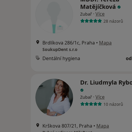
Matějíčková
·
Více
Zubař
28 názorů
Brdlíkova 286/1c, Praha
•
Mapa
SoukupDent s.r.o
Dentální hygiena
od
Dr. Liudmyla Ryb
·
Více
Zubař
10 názorů
Krškova 807/21, Praha
•
Mapa