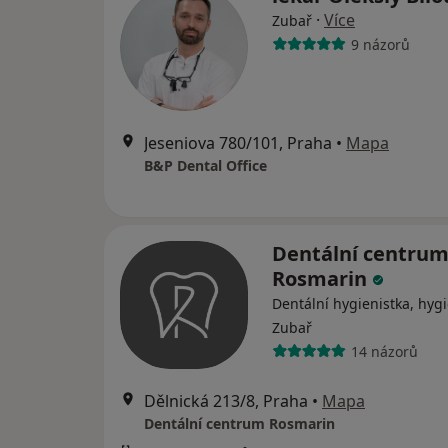
·
Více
Zubař
9 názorů
Jeseniova 780/101, Praha
•
Mapa
B&P Dental Office
Dentální centru
Rosmarin
Dentální hygienistka, hygi
Zubař
14 názorů
Dělnická 213/8, Praha
•
Mapa
Dentální centrum Rosmarin