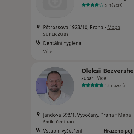
9 názorů
Pštrossova 1923/10, Praha
•
Mapa
SUPER ZUBY
Dentální hygiena
Více
Oleksii Bezversh
·
Více
Zubař
15 názorů
Jandova 598/1, Vysočany, Praha
•
Mapa
Smile Centrum
Vstupní vyšetření
Hrazeno poj