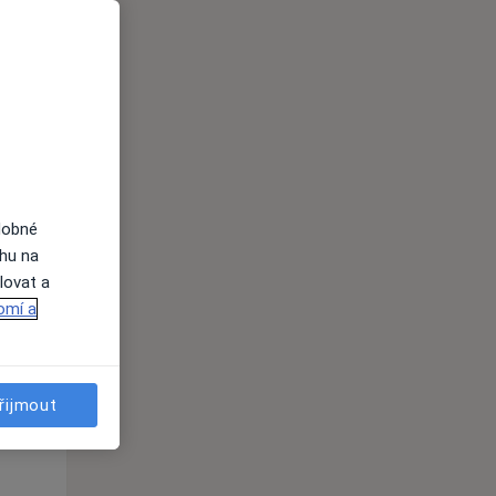
i
dobné
ahu na
lovat a
St
Čt
Pá
omí a
n
12 Srpen
13 Srpen
14 Srpen
i
řijmout