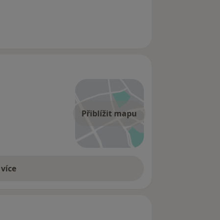
Přiblížit mapu
 více