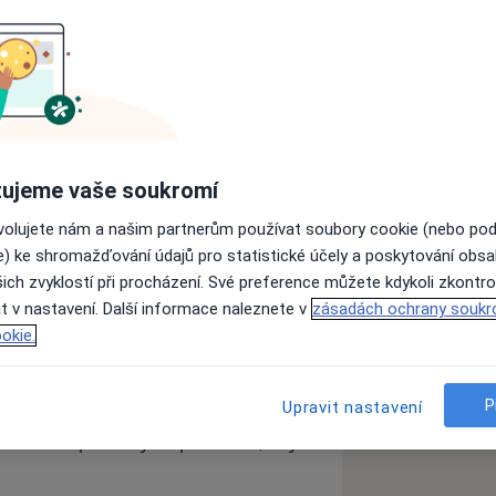
 Rosmarin
ujeme vaše soukromí
zprávu
ovolujete nám a našim partnerům používat soubory cookie (nebo po
e) ke shromažďování údajů pro statistické účely a poskytování obs
ich zvyklostí při procházení. Své preference můžete kdykoli zkontro
Adresy
Názory
t v nastavení. Další informace naleznete v
zásadách ochrany soukr
okie.
P
Upravit nastavení
o své práce a realizací zubního centra
 o Váš chrup takovým způsobem, abyste