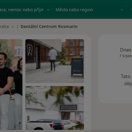
ace, nemoc nebo příjmení
Město nebo region
raha
Dentální Centrum Rosmarin
 města
Změna města
Dnes
7 Srpen
Tato
obj