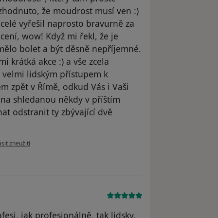
ozhodnuto, že moudrost musí ven :)
 celé vyřešil naprosto bravurně za
cení, wow! Když mi řekl, že je
 mělo bolet a být děsně nepříjemné.
i krátká akce :) a vše zcela
 velmi lidským přístupem k
m zpět v Římě, odkud Vás i Vaši
 na shledanou někdy v příštím
hat odstranit ty zbývající dvě
 názoru uživatele Mgr. Marcela Uhrová, Ph.D.
sit zneužití
esi, jak profesionálně, tak lidsky.