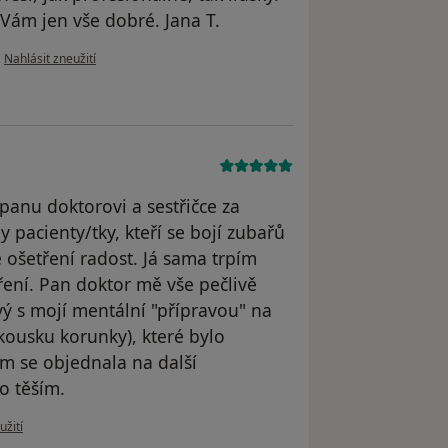
Vám jen vše dobré. Jana T.
podle názoru uživatele Jana T.
•
Nahlásit zneužití
anu doktorovi a sestřičce za
y pacienty/tky, kteří se bojí zubařů
e ošetření radost. Já sama trpím
ení. Pan doktor mě vše pečlivě
livý s mojí mentální "přípravou" na
kousku korunky), které bylo
em se objednala na další
o těším.
u uživatele Anna
užití