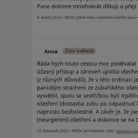
Pane doktore mnohokrát děkuji a přeji 
4. dubna 2024
•
MDDr. Jakub Váša
•
ošetření zubního kazu
Anna
Číslo ověřené
A
Ráda bych touto cestou moc poděvalal p
úžasný přístup a zároveň ujistila všechn
(z různých důvodů), že v této ordinaci j
panickým strachem ze zubařského ošetř
vysvětlil, spolu se sestřičkou byli trpěl
ošetření (dostavba zubu po odpadnutí 
naprosto bezbolestné. A závěr je, že js
(neurgentní) ošetření a dokonce se na t
podle názor
10. listopadu 2022
•
MDDr. Jan Kubeček
•
Jiný
•
Nahlásit zne