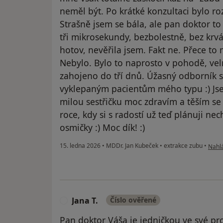
neměl být. Po krátké konzultaci bylo r
Strašně jsem se bála, ale pan doktor to
tři mikrosekundy, bezbolestně, bez krvá
hotov, nevěřila jsem. Fakt ne. Přece to
Nebylo. Bylo to naprosto v pohodě, velm
zahojeno do tří dnů. Úžasný odborník s
vyklepaným pacientům mého typu :) Jse
milou sestřičku moc zdravím a těším se
roce, kdy si s radostí už teď plánuji nec
osmičky :) Moc dík! :)
podle
15. ledna 2026
•
MDDr. Jan Kubeček
•
extrakce zubu
•
Nahlá
Jana T.
Číslo ověřené
J
Pan doktor Váša je jedničkou ve své prof