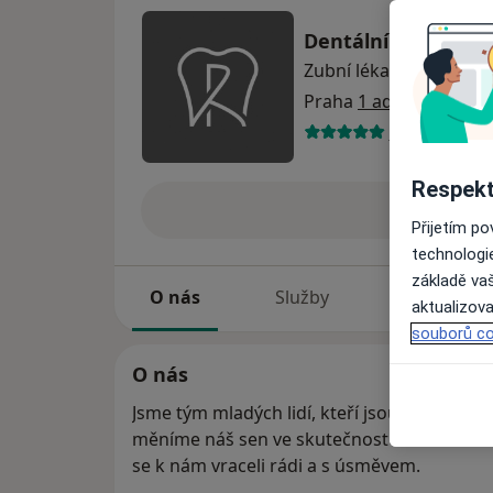
Dentální centrum
Zubní lékařství
Více
Praha
1 adresa
14 názorů
Respekt
Poslat 
Přijetím p
technologi
základě vaš
O nás
Služby
Specialisté
aktualizova
souborů co
O nás
Jsme tým mladých lidí, kteří jsou nadšeni d
měníme náš sen ve skutečnost – starat se
se k nám vraceli rádi a s úsměvem.