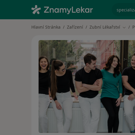
specializ
Hlavní Stránka
Zařízení
Zubní Lékařství
P
Změna