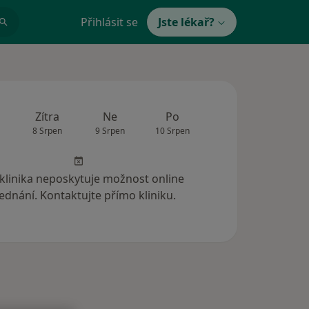
Přihlásit se
Jste lékař?
Zítra
Ne
Po
Út
St
8 Srpen
9 Srpen
10 Srpen
11 Srpen
12 Srp
 klinika neposkytuje možnost online
ednání. Kontaktujte přímo kliniku.