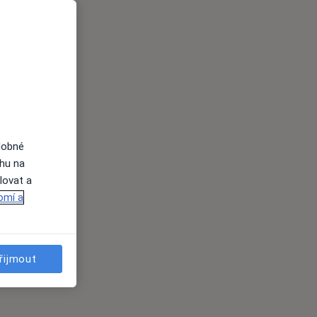
dobné
ahu na
lovat a
omí a
řijmout