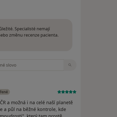
ležité. Specialisté nemají
 nebo změnu recenze pacienta.
 o názorech
zorech
ěřené
 ČR a možná i na celé naší planetě
ce a půl na běžné kontrole, kde
 moudrosti", který tam prostě