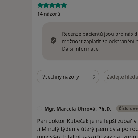
14 názorů
Recenze pacientů jsou pro nás dů
možnost zaplatit za odstranění
Další informace
Další informace.
Hledejte v ná
Mgr. Marcela Uhrová, Ph.D.
Číslo ov
M
Pan doktor Kubeček je nejlepší zubař v
:) Minulý týden v úterý jsem byla po ro
mne však totálně zaskočil kaz na "zubu