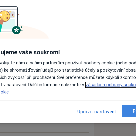
ujeme vaše soukromí
rsenzitivita dentinu
Zubní kámen
ovolujete nám a našim partnerům používat soubory cookie (nebo po
e) ke shromažďování údajů pro statistické účely a poskytování obs
ich zvyklostí při procházení. Své preference můžete kdykoli zkontro
zkušenostech
t v nastavení. Další informace naleznete v
zásadách ochrany soukr
okie.
P
Upravit nastavení