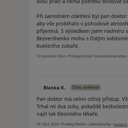
svou prací a nemá potřebu snižovat os
Při samotném ošetření byl pan doktor tr
aby vše probíhalo v pohodové atmosféř
příjemná. S výsledkem jsem nadmíru 
Bezvershenko mohu s čistým svědomím 
kvalitního zubaře.
10. prosince 2024
•
ProMag Dental
•
keramická korunka
Blanka K.
Číslo ověřené
B
Pan doktor má velmi citlivý přístup. Vž
Trhal mi dva zuby, pokaždé bezbolestn
najít tak šikovného lékaře.
podle náz
30. října 2024
•
ProMag Dental
•
zubní korunky
•
Nahlásit 