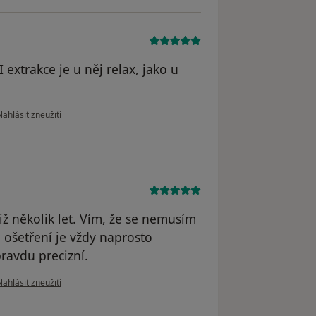
I extrakce je u něj relax, jako u
odle názoru uživatele Karin Klemová
Nahlásit zneužití
iž několik let. Vím, že se nemusím
o ošetření je vždy naprosto
pravdu precizní.
odle názoru uživatele Mili
Nahlásit zneužití