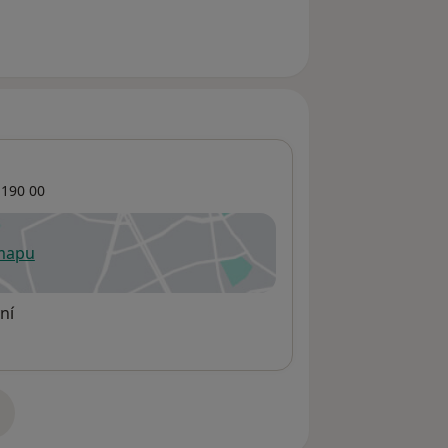
190 00
 mapu
 otevře v nové záložce
ní
adrese