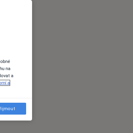
dobné
ahu na
lovat a
omí a
řijmout