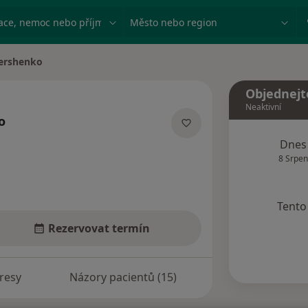
ace, nemoc nebo příjmení
Město nebo region
vershenko
Objednejt
Neaktivní
o
ích
Dnes
8 Srpen
Tento 
Rezervovat termín
resy
Názory pacientů (15)