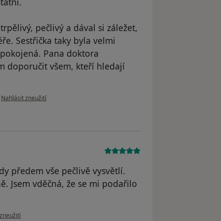
tatní.
pělivý, pečlivý a dával si záležet,
e. Sestřička taky byla velmi
spokojená. Pana doktora
doporučit všem, kteří hledají
podle názoru uživatele Olha L.
•
Nahlásit zneužití
dy předem vše pečlivě vysvětlí.
ě. Jsem vděčná, že se mi podařilo
oru uživatele Blanka K.
zneužití