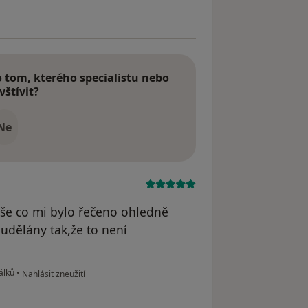
tom, kterého specialistu nebo
vštívit?
Ne
vše co mi bylo řečeno ohledně
udělány tak,že to není
.
podle názoru uživatele Miroslav
álků
•
Nahlásit zneužití