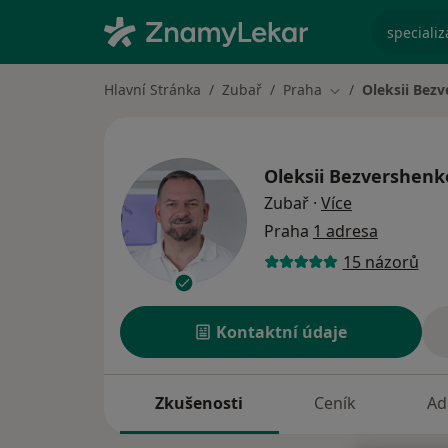
specializ
Hlavní Stránka
Zubař
Praha
Oleksii Bez
Změna města
Oleksii Bezvershenk
o specializac
Zubař
·
Více
Praha
1 adresa
15 názorů
Kontaktní údaje
Zkušenosti
Ceník
Ad