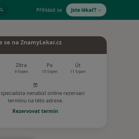
Přihlásit se
Jste lékař?
e se na ZnamyLekar.cz
Zítra
Po
Út
St
Čt
9 Srpen
10 Srpen
11 Srpen
12 Srpen
13 Srp
specialista nenabízí online rezervaci
termínu na této adrese.
Rezervovat termín