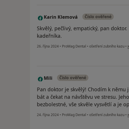
Karin Klemová
Číslo ověřené
K
Skvělý, pečlivý, empatický, pan doktor. 
kadeřníka.
p
26. října 2024
•
ProMag Dental
•
ošetření zubního kazu
•
Mili
Číslo ověřené
M
Pan doktor je skvělý! Chodím k němu j
bát a čekat na návštěvu ve stresu. Jeh
bezbolestné, vše skvěle vysvětlí a je o
p
24. října 2024
•
ProMag Dental
•
ošetření zubního kazu
•