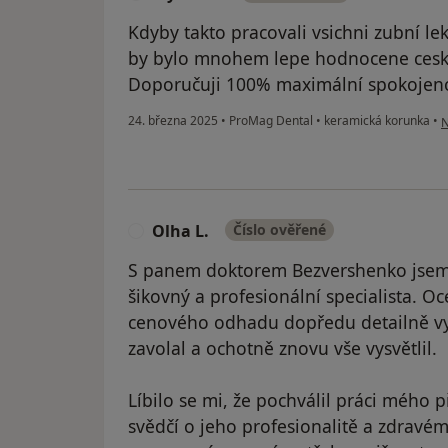
Kdyby takto pracovali vsichni zubní lek
by bylo mnohem lepe hodnocene ceske
Doporučuji 100% maximální spokojen
p
24. března 2025
•
ProMag Dental
•
keramická korunka
•
N
Olha L.
Číslo ověřené
O
S panem doktorem Bezvershenko jsem 
šikovný a profesionální specialista. Oc
cenového odhadu dopředu detailně vysv
zavolal a ochotně znovu vše vysvětlil.
Líbilo se mi, že pochválil práci mého
svědčí o jeho profesionalitě a zdravém