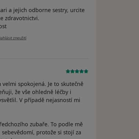
ari a jejich odborne sestry, urcite
 zdravotnictvi.
ost
odle názoru uživatele Mykola P
ahlásit zneužití
velmi spokojená. Je to skutečně
eňuji, že vše ohledně léčby i
ětlil. V případě nejasností mi
 předchozího zubaře. To podle mě
 sebevědomí, protože si stojí za