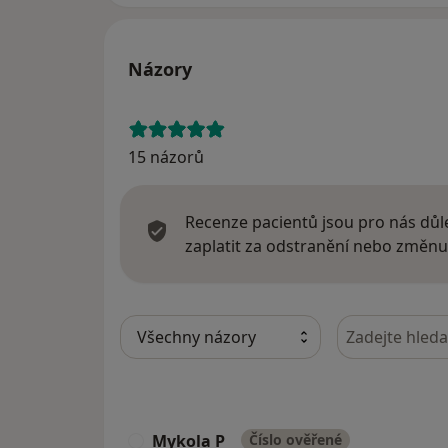
Názory
15 názorů
Recenze pacientů jsou pro nás důle
zaplatit za odstranění nebo změnu
Hledejte v ná
Mykola P
Číslo ověřené
M