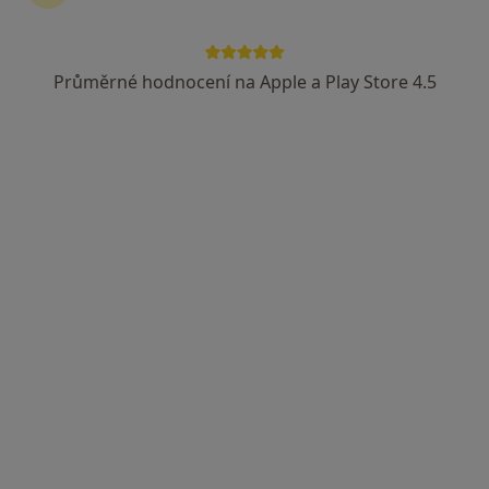
Průměrné hodnocení na Apple a Play Store 4.5
MDDr. Ganna Morozova
·
Více
Zubař
319 názorů
Lupáčova 864/18, Praha
•
Mapa
MODESTO, moderní stomatologie
Zubní vyšetření
od 1 000 kč
Tento specialista nenabízí online rezervaci termínu na této adrese.
Rezervovat termín