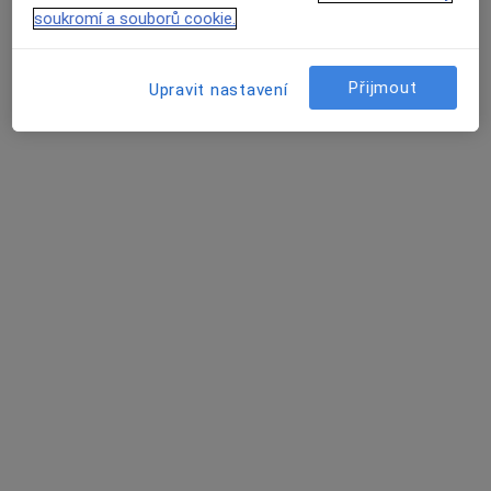
soukromí a souborů cookie.
Dr. Volodymyr Kachmar
·
Více
Zubař
Přijmout
Upravit nastavení
194 názorů
Šustova 1930/2, Praha
•
Mapa
NovaStom s.r.o.
Bělení zubů
od 1 600 kč
Tento specialista nenabízí online rezervaci termínu na této adrese.
Rezervovat termín