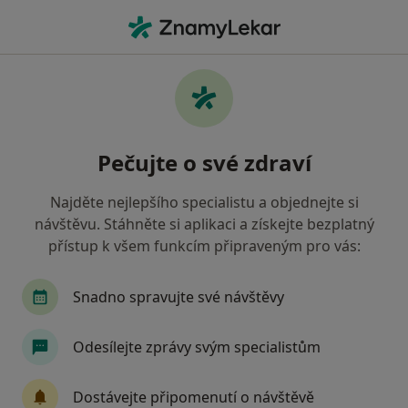
Hla
Zubař • Praha 15, Praha, hl město Praha
Filtry
Mapa
Zubař, Praha 15, Praha
Pečujte o své zdraví
Jak řadíme výsledky vyhledávání?
Najděte nejlepšího specialistu a objednejte si
návštěvu. Stáhněte si aplikaci a získejte bezplatný
Jakou pojišťovnu máte?
přístup k všem funkcím připraveným pro vás:
Všeobecná zdravotní pojišťovna
Zdravotní poj
Snadno spravujte své návštěvy
Odesílejte zprávy svým specialistům
Dostávejte připomenutí o návštěvě