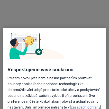
MDDr. Aisha Sadueva
Zubař
Šustova 1930/2, Praha
•
Mapa
MedidentClinic,s.r.o
Dentální hygiena
2 500 Kč
Tento specialista nenabízí online rezervaci termínu na této adrese.
Rezervovat termín
Respektujeme vaše soukromí
Přijetím povolujete nám a našim partnerům používat
soubory cookie (nebo podobné technologie) ke
shromažďování údajů pro statistické účely a poskytování
obsahu na základě vašich zvyklostí při procházení. Své
preference můžete kdykoli zkontrolovat a aktualizovat v
nastavení. Další informace naleznete v
zásadách ochrany