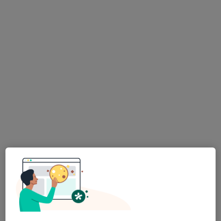
Rezervovat termín
MDDr. Ganna Morozova
·
Více
Zubař
319 názorů
Lupáčova 864/18, Praha
•
Mapa
MODESTO, moderní stomatologie
Zubní vyšetření
od 1 000 kč
Tento specialista nenabízí online rezervaci termínu na této adrese.