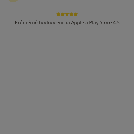
Průměrné hodnocení na Apple a Play Store 4.5
MUDr. Viktoria Gusarova
·
Více
Zubař
225 názorů
Jankovcova 16, Praha
•
Mapa
Stomatologická ordinace
Bělení zubů
od 4 170 kč
Tento specialista nenabízí online rezervaci termínu na této adrese.
Rezervovat termín