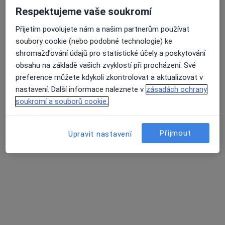
Rezervovat termín
Respektujeme vaše soukromí
Přijetím povolujete nám a našim partnerům používat
soubory cookie (nebo podobné technologie) ke
shromažďování údajů pro statistické účely a poskytování
obsahu na základě vašich zvyklostí při procházení. Své
preference můžete kdykoli zkontrolovat a aktualizovat v
nastavení. Další informace naleznete v
zásadách ochrany
soukromí a souborů cookie.
MDDr. Mohammad Alhabbal
Přijmout
·
Více
Upravit nastavení
Zubař, Stomatochirurg
38 názorů
Sokolská 1662/35, Praha
•
Mapa
Laila Clinic
Tento specialista nenabízí online rezervaci termínu na této adrese.
Rezervovat termín