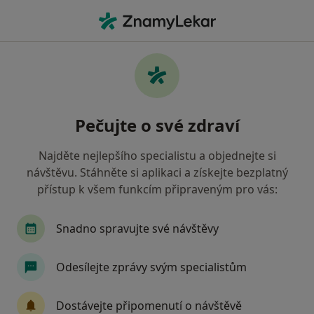
Hla
Zubař • Praha 8, Praha, hl město Praha
Filtry
Mapa
Zubař, Praha 8, Praha
Pečujte o své zdraví
Jak řadíme výsledky vyhledávání?
Najděte nejlepšího specialistu a objednejte si
návštěvu. Stáhněte si aplikaci a získejte bezplatný
Jakou pojišťovnu máte?
přístup k všem funkcím připraveným pro vás:
Všeobecná zdravotní pojišťovna
Zdravotní poj
Snadno spravujte své návštěvy
Odesílejte zprávy svým specialistům
Dostávejte připomenutí o návštěvě