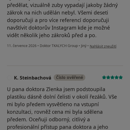
předělat, vizuálně zuby vypadají jakoby žádný
zákrok na nich udělán nebyl. Všemi deseti
doporučuji a pro více referencí doporučuji
navštívit doktorův Instagram kde je možné
vidět několik jeho zákroků před a po.
podle názoru uživatele X
11. července 2026
•
Doktor TKALYCH Group
•
Jiný
•
Nahlásit zneužití
K. Steinbachová
Číslo ověřené
K
U pana doktora Zlenka jsem podstoupila
plastiku dásně dolní čelisti v okolí řezáků. Vše
mi bylo předem vysvětleno na vstupní
konzultaci, rovněž cena mi byla sdělena
předem. Oceňuji odborný, citlivý a
profesionální přístup pana doktora a jeho