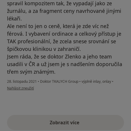
spravil kompozitem tak, že vypadají jako ze
žurnálu, a za fragment ceny navrhované jinými
lékaři.
Ale není to jen o ceně, která je zde víc než
férová. I vybavení ordinace a celkový přístup je
TAK profesionální, že zcela snese srovnání se
špičkovou klinikou v zahraničí.
Jsem ráda, že se doktor Zlenko a jeho team
usadili v ČR a už jsem je s nadšením doporučila
třem svým známým.
28. listopadu 2021
•
Doktor TKALYCH Group
•
výplně inlay, onlay
•
podle názoru uživatele EP
Nahlásit zneužití
Zobrazit více
výše uvedené názory