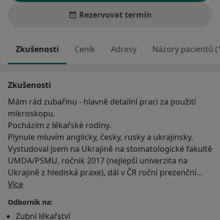
Rezervovat termín
Zkušenosti
Ceník
Adresy
Názory pacientů (
Zkušenosti
Mám rád zubařinu - hlavně detailní praci za použití
mikroskopu.
Pocházím z lékařské rodiny.
Plynule mluvím anglicky, česky, rusky a ukrajinsky.
Vystudoval jsem na Ukrajině na stomatologické fakultě
UMDA/PSMU, ročnik 2017 (nejlepší univerzita na
Ukrajině z hlediská praxe), dál v ČR roční prezenční
O mně
kurz češtiny na Univerzitě Karlové - ÚJOP Hostivář. V
Více
roce 2019 jsem složil poslední část aprobační zkoušky
Odborník na:
a tím jsem získal od Ministerstva Zdravotnictví České
Zubní lékařství
republiky odbornou způsobilost samostatně