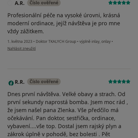
A.R.
Číslo ověřené
A
Profesionální péče na vysoké úrovni, krásná
moderní ordinace, jejíž návštěva je pro mne
vždy zážitkem.
1. května 2023
•
Doktor TKALYCH Group
•
výplně inlay, onlay
•
podle názoru uživatele A.R.
Nahlásit zneužití
R.R.
Číslo ověřené
R
Dnes první návštěva. Velké obavy a strach. Od
první sekundy naprostá bomba. Jsem moc rád ,
že jsem našel pana Zlenka. Vše předčilo má
očekávání. Pan doktor, sestřička, ordinace,
vybavení....vše top. Dostal jsem rajský plyn a
zákrok úplně v pohodě, bez bolesti . Pět