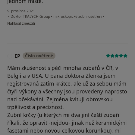
jednom místě.
9. prosince 2021
•
Doktor TKALYCH Group
•
mikroskopické zubní ošetření
•
podle názoru uživatele Zvelebil J.
Nahlásit zneužití
EP
Číslo ověřené
E
Mám zkušenost s péčí mnoha zubařů v ČR, v
Belgii a v USA. U pana doktora Zlenka jsem
registrovaná zatím krátce, ale už za sebou mám
čtyři výkony a všechny jsou provedeny naprosto
nad očekávání. Zejména kvituji obrovskou
trpělivost a preciznost.
Zubní krčky (u kterých mi dva jiní čeští zubaři
říkali, že opravit -nejdou- jinak než keramickými
fasetami nebo novou celkovou korunkou), mi