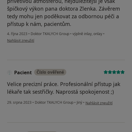
přívětivou atmosférou, nejdůležitější je však
špičkový výkon pana doktora Zlenka. Závěrem
tedy mohu jen poděkovat za odbornou péči a
přístup k nám, pacientům.
4. října 2023
•
Doktor TKALYCH Group
•
výplně inlay, onlay
•
podle názoru uživatele Martina Koubová
Nahlásit zneužití
Pacient
Číslo ověřené
Velice precizní práce. Profesionální přístup jak
lékaře tak sestřičky. Naprostá spokojenost ;)
podle názoru uživatele Pacie
29. srpna 2023
•
Doktor TKALYCH Group
•
Jiný
•
Nahlásit zneužití