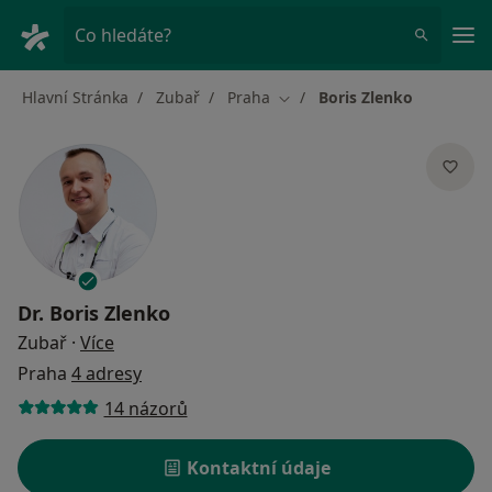
Hla
Co hledáte?
Hlavní Stránka
Zubař
Praha
Boris Zlenko
Změna města
Dr.
Boris Zlenko
o specializacích
Zubař
·
Více
Praha
4 adresy
14 názorů
Kontaktní údaje