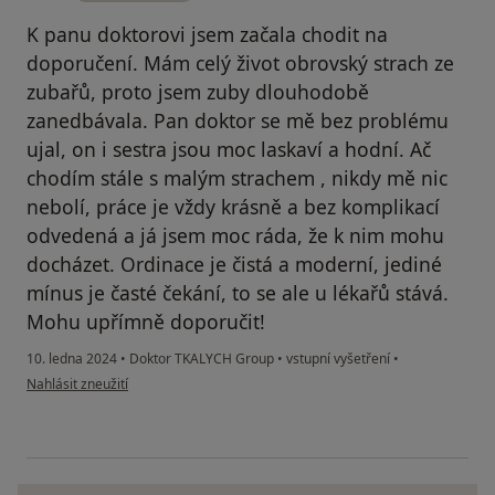
K panu doktorovi jsem začala chodit na
doporučení. Mám celý život obrovský strach ze
zubařů, proto jsem zuby dlouhodobě
zanedbávala. Pan doktor se mě bez problému
ujal, on i sestra jsou moc laskaví a hodní. Ač
chodím stále s malým strachem , nikdy mě nic
nebolí, práce je vždy krásně a bez komplikací
odvedená a já jsem moc ráda, že k nim mohu
docházet. Ordinace je čistá a moderní, jediné
mínus je časté čekání, to se ale u lékařů stává.
Mohu upřímně doporučit!
10. ledna 2024
•
Doktor TKALYCH Group
•
vstupní vyšetření
•
podle názoru uživatele B
Nahlásit zneužití