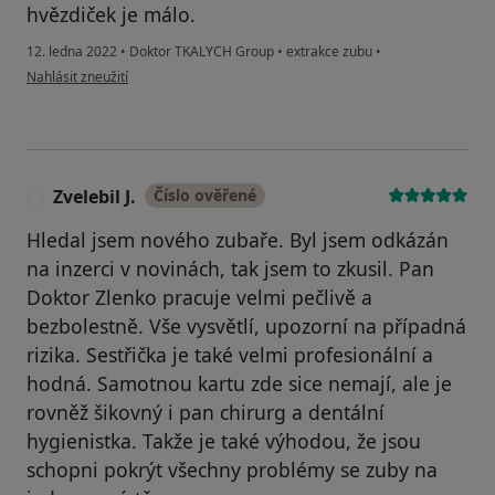
hvězdiček je málo.
12. ledna 2022
•
Doktor TKALYCH Group
•
extrakce zubu
•
podle názoru uživatele R.R.
Nahlásit zneužití
Zvelebil J.
Číslo ověřené
Z
Hledal jsem nového zubaře. Byl jsem odkázán
na inzerci v novinách, tak jsem to zkusil. Pan
Doktor Zlenko pracuje velmi pečlivě a
bezbolestně. Vše vysvětlí, upozorní na případná
rizika. Sestřička je také velmi profesionální a
hodná. Samotnou kartu zde sice nemají, ale je
rovněž šikovný i pan chirurg a dentální
hygienistka. Takže je také výhodou, že jsou
schopni pokrýt všechny problémy se zuby na