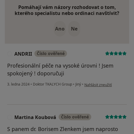
Pomáhají vám názory rozhodovat o tom,
kterého specialistu nebo ordinaci navštívit?
Ano
Ne
ANDRII
Číslo ověřené
A
Profesionální péče na vysoké úrovni ! Jsem
spokojený ! doporučuji
podle názoru uživatele ANDRI
3. ledna 2024
•
Doktor TKALYCH Group
•
Jiný
•
Nahlásit zneužití
Martina Koubová
Číslo ověřené
M
S panem dr. Borisem Zlenkem jsem naprosto