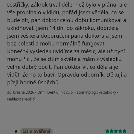
sestřičky. Zákrok trval déle, než bylo v plánu, ale
vše probíhalo v klidu, pořád jsem věděla, co se
bude dít, pan doktor celou dobu komunikoval a
uklidňoval. Jsem 14 dní po zákroku, dodržela
jsem veškerá doporučení pana doktora a jsem
bez bolestí a mohu normálně fungovat.
Konečný výsledek uvidíme za měsíc, ale už nyní
mohu říci, že se cítím skvěle a mám z výsledku
velmi dobrý pocit. Pan doktor ví, co dělá a je
vidět, že ho to baví. Opravdu odborník. Děkuji a
přeji hodně úspěchů.
30. března 2026
•
Omni Dent Clinic s.r.o.
•
stomatologické zákroky
•
podle názoru uživatele K. Steinbachová
Nahlásit zneužití
B
Číslo ověřené
B