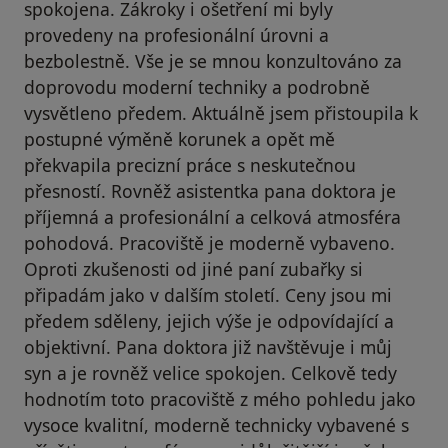
spokojena. Zákroky i ošetření mi byly
provedeny na profesionální úrovni a
bezbolestně. Vše je se mnou konzultováno za
doprovodu moderní techniky a podrobně
vysvětleno předem. Aktuálně jsem přistoupila k
postupné výměně korunek a opět mě
překvapila precizní práce s neskutečnou
přesností. Rovněž asistentka pana doktora je
příjemná a profesionální a celková atmosféra
pohodová. Pracoviště je moderně vybaveno.
Oproti zkušenosti od jiné paní zubařky si
připadám jako v dalším století. Ceny jsou mi
předem sděleny, jejich výše je odpovídající a
objektivní. Pana doktora již navštěvuje i můj
syn a je rovněž velice spokojen. Celkově tedy
hodnotím toto pracoviště z mého pohledu jako
vysoce kvalitní, moderně technicky vybavené s