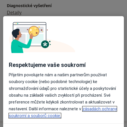
Diagnostické vyšetření
Detaily
Estetická stomatologie
Detaily
Extrakce zaklíněného zubu
Od 400 Kč
Detaily
Respektujeme vaše soukromí
Extrakce zubu
Přijetím povolujete nám a našim partnerům používat
Detaily
soubory cookie (nebo podobné technologie) ke
shromažďování údajů pro statistické účely a poskytování
+ 10 služby
obsahu na základě vašich zvyklostí při procházení. Své
preference můžete kdykoli zkontrolovat a aktualizovat v
nastavení. Další informace naleznete v
zásadách ochrany
Jak fungují ceny?
soukromí a souborů cookie.