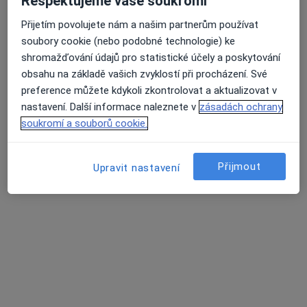
Respektujeme vaše soukromí
319 názorů
Lupáčova 864/18, Praha
•
Mapa
Přijetím povolujete nám a našim partnerům používat
MODESTO, moderní stomatologie
soubory cookie (nebo podobné technologie) ke
Průměrné hodnocení na Apple a Play Store 4.5
shromažďování údajů pro statistické účely a poskytování
Zubní vyšetření
od 1 000 kč
obsahu na základě vašich zvyklostí při procházení. Své
Tento specialista nenabízí online rezervaci termínu na této adrese.
preference můžete kdykoli zkontrolovat a aktualizovat v
nastavení. Další informace naleznete v
zásadách ochrany
Rezervovat termín
soukromí a souborů cookie.
Přijmout
Upravit nastavení
Související vyhledávání
Nejčastěji léčené nemoci
Zubní kaz Praha
Bolesti zubů Praha
Problémy se zuby Praha
Onemocnění zubní dřeně Praha