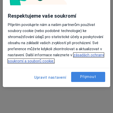
319 názorů
Lupáčova 864/18, Praha
•
Mapa
MODESTO, moderní stomatologie
Respektujeme vaše soukromí
Průměrné hodnocení na Apple a Play Store 4.5
Zubní vyšetření
od 1 000 kč
Přijetím povolujete nám a našim partnerům používat
Tento specialista nenabízí online rezervaci termínu na této adrese.
soubory cookie (nebo podobné technologie) ke
shromažďování údajů pro statistické účely a poskytování
Rezervovat termín
obsahu na základě vašich zvyklostí při procházení. Své
preference můžete kdykoli zkontrolovat a aktualizovat v
nastavení. Další informace naleznete v
zásadách ochrany
soukromí a souborů cookie.
Přijmout
Upravit nastavení
Vitalii Shmadiuk
Zubař, Stomatochirurg
9 názorů