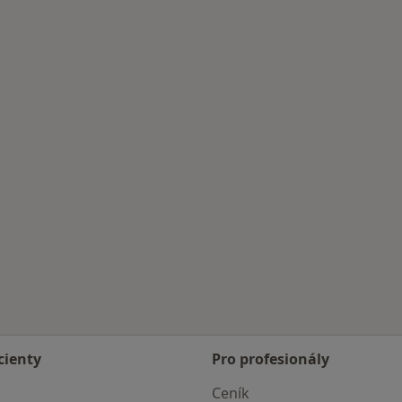
moci
a města
cienty
Pro profesionály
Ceník