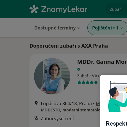
specializ
Dostupné termíny
Pojištění
•
1
Doporučení zubaři s AXA Praha
MDDr. Ganna Mor
·
Více
Zubař
319 názorů
Lupáčova 864/18, Praha
•
Mapa
MODESTO, moderní stomatologie
Zubní vyšetření
od
Respekt