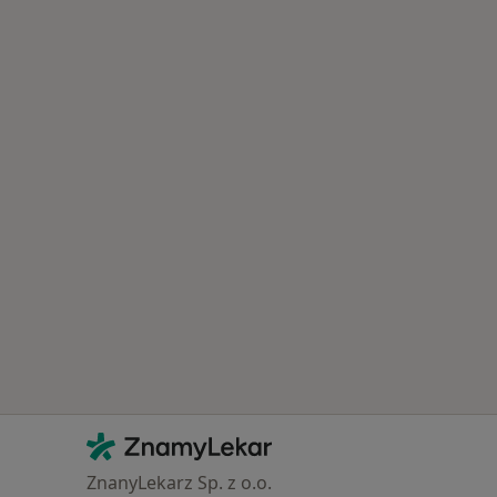
Kontakt
ZnamyLekar - Hlavní stránka
ZnanyLekarz Sp. z o.o.