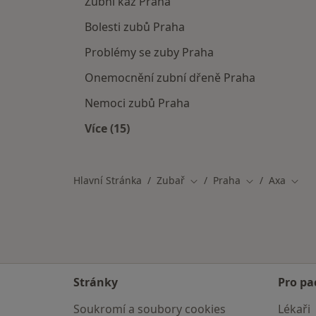
Zubní kaz Praha
Bolesti zubů Praha
Problémy se zuby Praha
Onemocnění zubní dřeně Praha
Nemoci zubů Praha
Více (15)
Více v kategorii: Nejčastěji léčené ne
Hlavní Stránka
Zubař
Praha
Axa
Změna města
Změna města
Změn
Stránky
Pro pa
Soukromí a soubory cookies
Lékaři