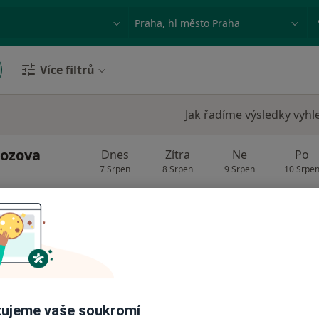
ace, nemoc nebo příjmení
Město nebo region
Více filtrů
Jak řadíme výsledky vyhl
ozova
Dnes
Zítra
Ne
Po
7 Srpen
8 Srpen
9 Srpen
10 Srpe
Online rezervace termínu není k dispozic
Rezervovat termín
 1 000 kč
ujeme vaše soukromí