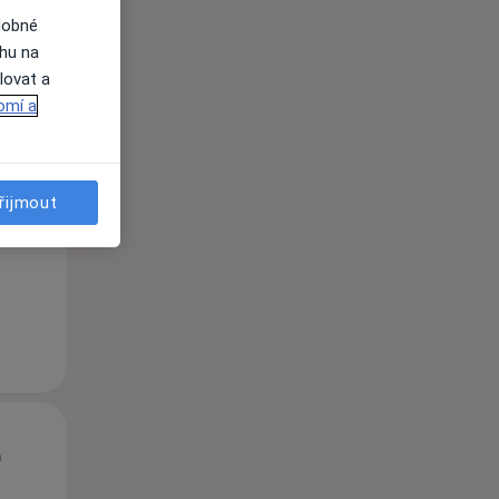
dobné
ahu na
lovat a
Út
St
Čt
omí a
n
11 Srpen
12 Srpen
13 Srpen
i
řijmout
Út
St
Čt
n
11 Srpen
12 Srpen
13 Srpen