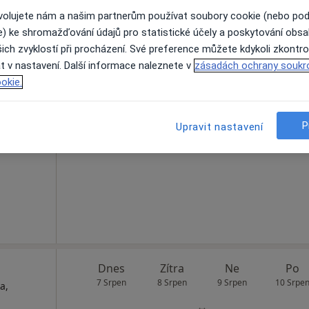
ovolujete nám a našim partnerům používat soubory cookie (nebo po
e) ke shromažďování údajů pro statistické účely a poskytování obs
ich zvyklostí při procházení. Své preference můžete kdykoli zkontro
cová
Dnes
Zítra
Ne
Po
t v nastavení. Další informace naleznete v
zásadách ochrany soukr
7 Srpen
8 Srpen
9 Srpen
10 Srpe
okie.
Online rezervace termínu není k dispozic
P
Upravit nastavení
Rezervovat termín
Dnes
Zítra
Ne
Po
7 Srpen
8 Srpen
9 Srpen
10 Srpe
a,