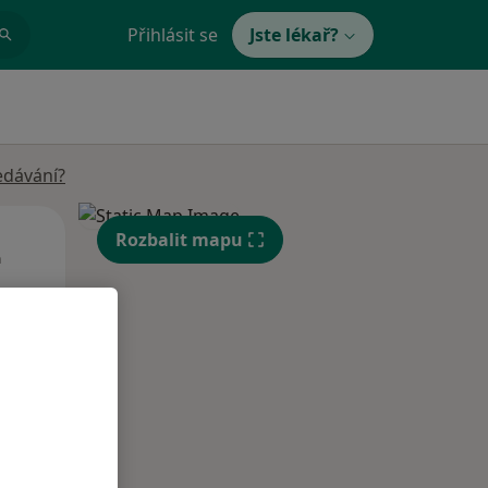
Přihlásit se
Jste lékař?
edávání?
Út
St
Čt
Rozbalit mapu
n
11 Srpen
12 Srpen
13 Srpen
i