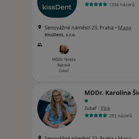
1336 názorů
Senovážné náměstí 23, Praha
•
Mapa
KissDent, s.r.o.
MDDr. Tereza
Bacová
Zubař
MDDr. Karolína Š
·
Více
Zubař
283 názorů
Senovážné náměstí 23, Praha
•
Mapa