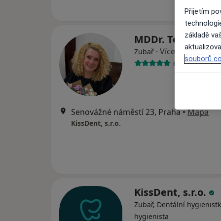
Přijetím p
technologi
základě vaš
MDDr. Tereza Ba
aktualizova
·
Více
Zubař
souborů co
609 názorů
Senovážné náměstí 23, Praha
•
Mapa
KissDent, s.r.o.
KissDent, s.r.o.
Zubař, Dentální hygienistk
hygienista