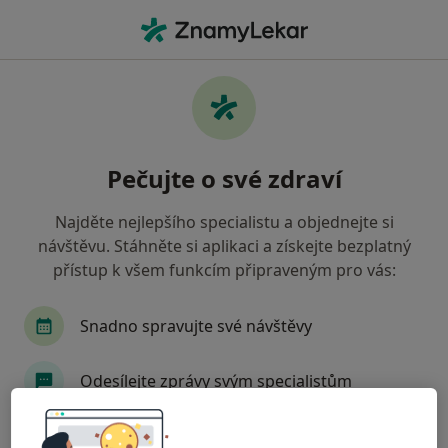
Hla
Praktický Lékař • Praha, hl město Praha
Filtry
• 1
Mapa
Doporučení praktičtí lékaři s AXA Praha
Pečujte o své zdraví
Jak řadíme výsledky vyhledávání?
Najděte nejlepšího specialistu a objednejte si
návštěvu. Stáhněte si aplikaci a získejte bezplatný
přístup k všem funkcím připraveným pro vás:
Snadno spravujte své návštěvy
Odesílejte zprávy svým specialistům
lékař Ihor Kistechko
·
Více
Praktický lékař
Dostávejte připomenutí o návštěvě