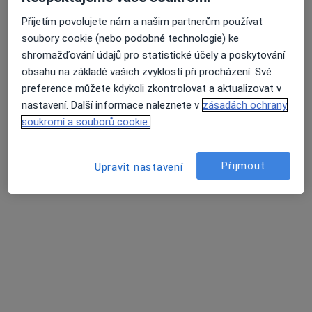
88 názorů
Přijetím povolujete nám a našim partnerům používat
Stroupežnického 529/6, Praha
•
Mapa
soubory cookie (nebo podobné technologie) ke
MFV Medical s.r.o.
Průměrné hodnocení na Apple a Play Store 4.5
shromažďování údajů pro statistické účely a poskytování
Tento specialista nenabízí online rezervaci termínu na této adrese.
obsahu na základě vašich zvyklostí při procházení. Své
preference můžete kdykoli zkontrolovat a aktualizovat v
Rezervovat termín
nastavení. Další informace naleznete v
zásadách ochrany
soukromí a souborů cookie.
Související vyhledávání
Přijmout
Upravit nastavení
Nejčastěji léčené nemoci
Chřipka Praha
Angína Praha
Arteriální hypertenze Praha
Diabetes 2. typu Praha
Bolesti břicha Praha