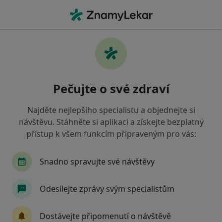
Hla
Hyperlipidemie • Praha, hl město Praha
Filtry
• 1
Mapa
Hyperlipidemie Praha
Pečujte o své zdraví
Jak řadíme výsledky vyhledávání?
Najděte nejlepšího specialistu a objednejte si
návštěvu. Stáhněte si aplikaci a získejte bezplatný
Jakého specialistu hledáte?
přístup k všem funkcím připraveným pro vás:
Praktický lékař
Kardiolog
Chirurg
In
Snadno spravujte své návštěvy
Odesílejte zprávy svým specialistům
Dostávejte připomenutí o návštěvě