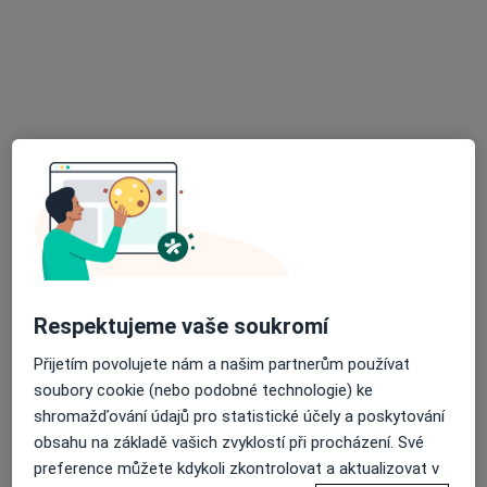
MUDr. Marie Vadbolská
·
Více
Praktický lékař
Bakovská 999/4, Praha
•
Mapa
Štolfa-praktik s.r.o. PŘIJÍMÁME NOVÉ PACIENTY
Očkování
od 200 kč
Tento specialista nenabízí online rezervaci termínu na této adrese.
Rezervovat termín
Respektujeme vaše soukromí
Přijetím povolujete nám a našim partnerům používat
soubory cookie (nebo podobné technologie) ke
shromažďování údajů pro statistické účely a poskytování
obsahu na základě vašich zvyklostí při procházení. Své
preference můžete kdykoli zkontrolovat a aktualizovat v