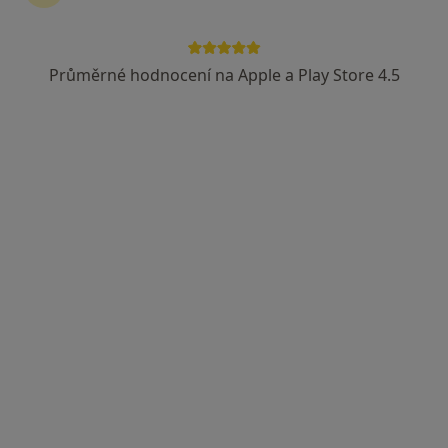
Průměrné hodnocení na Apple a Play Store 4.5
MUDr. Jana Bucková
·
Více
Kardiolog, Internista
5 názorů
Sluneční náměstí 2588/14, Praha
•
Mapa
Kardiologie Interna Hůrka
Tento specialista nenabízí online rezervaci termínu na této adrese.
Rezervovat termín