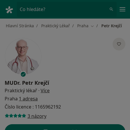
Hla
Co hledáte?
Hlavní Stránka
Praktický Lékař
Praha
Petr Krejčí
Změna města
MUDr.
Petr Krejčí
o specializacích
Praktický lékař
·
Více
Praha
1 adresa
Číslo licence : 1165962192
3 názory