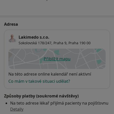
Adresa
Lakimedo s.r.o.
Sokolovská 178/247,
Praha 9
,
Praha
190 00
Přiblížit mapu
se otevře v nové záložce
Dostupnost
Na této adrese online kalendář není aktivní
Co mám v takové situaci udělat?
Způsoby platby (soukromé návštěvy)
Na teto adrese lékař přijímá pacienty na pojišťovnu
Detaily