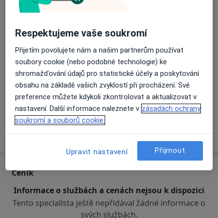
Všeobecný praktický lékař
Hlavní léčená onemocnění
Respektujeme vaše soukromí
Ischemická choroba srdeční
Hyperlipidemie
Přijetím povolujete nám a našim partnerům používat
Arteriální hypertenze
Bolesti břicha
Obezita
soubory cookie (nebo podobné technologie) ke
a11y_sr_more_diseases
+20
shromažďování údajů pro statistické účely a poskytování
obsahu na základě vašich zvyklostí při procházení. Své
Pacienti, které ošetřuji
preference můžete kdykoli zkontrolovat a aktualizovat v
Dospělí
nastavení. Další informace naleznete v
zásadách ochrany
soukromí a souborů cookie.
Více
o zkušenostech
Přijmout
Upravit nastavení
Ceník
Informace o službách a cenách nejsou k dispozici
Tento specialista ještě nepřidával žádné informace o
svých službách.