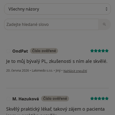
Hledejte v názorech
OndPat
Číslo ověřené
O
Je to můj bývalý PL, zkušenosti s ním ale skvělé.
podle názoru uživatele OndPat
20. června 2026
•
Lakimedo s.r.o.
•
Jiný
•
Nahlásit zneužití
M. Hazuková
Číslo ověřené
M
Skvělý praktický lékař, takový zájem o pacienta