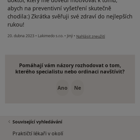
doktor, který mě dovedl motivovat k tomu,
abych na preventivní vyšetření skutečně
chodila:) Zkrátka svěřuji své zdraví do nejlepších
rukou!
podle názoru uživatele Marie Polášk
20. dubna 2023
•
Lakimedo s.r.o.
•
Jiný
•
Nahlásit zneužití
Pomáhají vám názory rozhodovat o tom,
kterého specialistu nebo ordinaci navštívit?
Ano
Ne
Související vyhledávání
Praktičtí lékaři v okolí