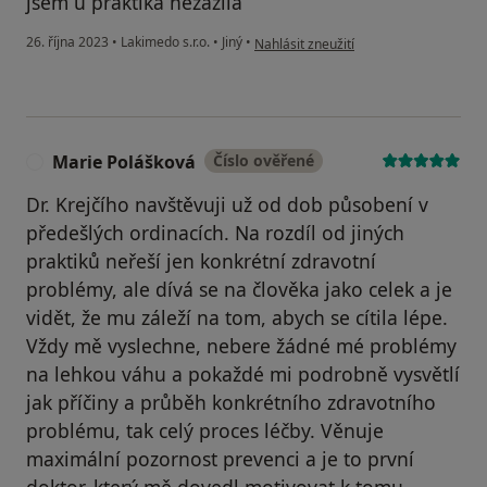
jsem u praktika nezažila
podle názoru uživatele M. Hazuková
26. října 2023
•
Lakimedo s.r.o.
•
Jiný
•
Nahlásit zneužití
Marie Polášková
Číslo ověřené
M
Dr. Krejčího navštěvuji už od dob působení v
předešlých ordinacích. Na rozdíl od jiných
praktiků neřeší jen konkrétní zdravotní
problémy, ale dívá se na člověka jako celek a je
vidět, že mu záleží na tom, abych se cítila lépe.
Vždy mě vyslechne, nebere žádné mé problémy
na lehkou váhu a pokaždé mi podrobně vysvětlí
jak příčiny a průběh konkrétního zdravotního
problému, tak celý proces léčby. Věnuje
maximální pozornost prevenci a je to první