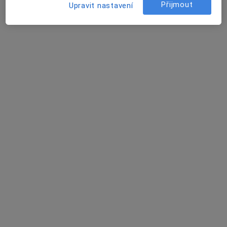
Ivo Faflik
Přijmout
Upravit nastavení
Praktický lékař
České Budějovice
Jan Richter
Internista
Brno
Miluše Rapčan Kretová
Praktický lékař
Tachov
Tomáš Marek
Praktický lékař