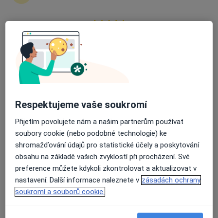
zahájení nebo pokračování léčby. Pokud to
potřebujete, můžete si také objednat návštěvu v
ordinaci.
Průměrné hodnocení na Apple a Play Store 4.5
Zobrazit profily specialistů
Jak to funguje?
Respektujeme vaše soukromí
Odborníci
Přijetím povolujete nám a našim partnerům používat
soubory cookie (nebo podobné technologie) ke
shromažďování údajů pro statistické účely a poskytování
obsahu na základě vašich zvyklostí při procházení. Své
Josef Melník
preference můžete kdykoli zkontrolovat a aktualizovat v
Praktický lékař
nastavení. Další informace naleznete v
zásadách ochrany
Bystřice nad Pernštejnem
soukromí a souborů cookie.