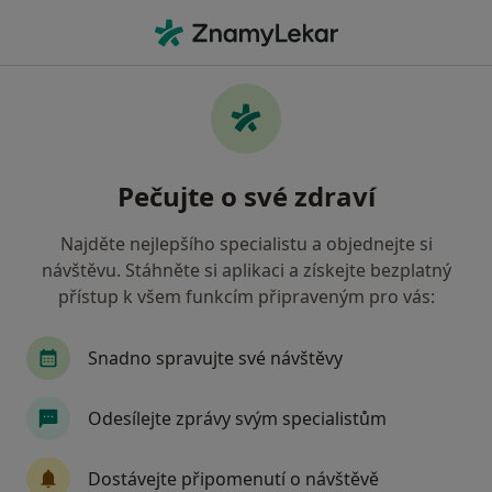
Hla
Co hledáte?
Hlavní Stránka
Nemoci
Průjem
Průjem - informace, specialisté,
Pečujte o své zdraví
otázky a odpovědi
Najděte nejlepšího specialistu a objednejte si
návštěvu. Stáhněte si aplikaci a získejte bezplatný
přístup k všem funkcím připraveným pro vás:
Informace
Snadno spravujte své návštěvy
Odesílejte zprávy svým specialistům
Dbejte o své zdraví
Zůstaňte doma a vyberte online konzultaci pro
Dostávejte připomenutí o návštěvě