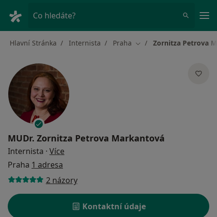
Hla
Co hledáte?
Hlavní Stránka
Internista
Praha
Zornitza Petrova 
Změna města
MUDr.
Zornitza Petrova Markantová
o specializacích
Internista
·
Více
Praha
1 adresa
2 názory
Kontaktní údaje