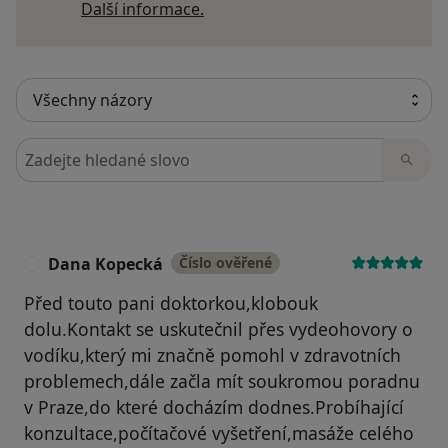
Další informace o názorech
Další informace.
Hledejte v názorech
Dana Kopecká
Číslo ověřené
D
Před touto pani doktorkou,klobouk
dolu.Kontakt se uskutečnil přes vydeohovory o
vodíku,který mi značně pomohl v zdravotních
problemech,dále začla mít soukromou poradnu
v Praze,do které docházím dodnes.Probíhající
konzultace,počítačové vyšetření,masáže celého