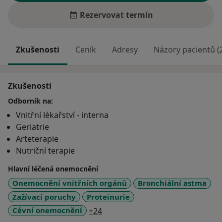
Rezervovat termín
Zkušenosti
Ceník
Adresy
Názory pacientů (
Zkušenosti
Odborník na:
Vnitřní lékařství - interna
Geriatrie
Arteterapie
Nutriční terapie
Hlavní léčená onemocnění
Onemocnění vnitřních orgánů
Bronchiální astma
Zažívací poruchy
Proteinurie
a11y_sr_more_diseases
Cévní onemocnění
+24