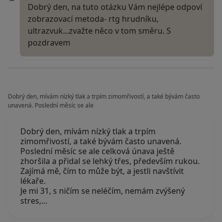
Dobrý den, na tuto otázku Vám nejlépe odpoví
zobrazovací metoda- rtg hrudníku,
ultrazvuk...zvažte něco v tom směru. S
pozdravem
Dobrý den, mívám nízký tlak a trpím zimomřivostí, a také bývám často
unavená. Poslední měsíc se ale
Dobrý den, mívám nízký tlak a trpím
zimomřivostí, a také bývám často unavená.
Poslední měsíc se ale celková únava ještě
zhoršila a přidal se lehký třes, především rukou.
Zajímá mě, čím to může být, a jestli navštívit
lékaře.
Je mi 31, s ničím se neléčím, nemám zvýšený
stres,…