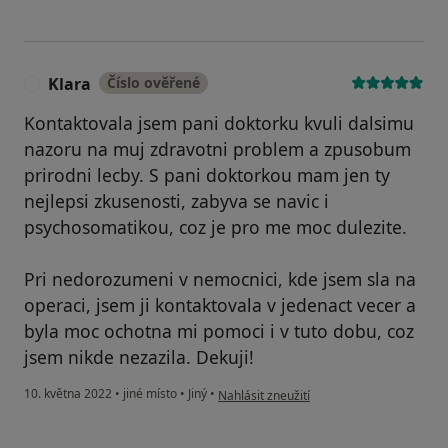
Klara
Číslo ověřené
K
Kontaktovala jsem pani doktorku kvuli dalsimu
nazoru na muj zdravotni problem a zpusobum
prirodni lecby. S pani doktorkou mam jen ty
nejlepsi zkusenosti, zabyva se navic i
psychosomatikou, coz je pro me moc dulezite.
Pri nedorozumeni v nemocnici, kde jsem sla na
operaci, jsem ji kontaktovala v jedenact vecer a
byla moc ochotna mi pomoci i v tuto dobu, coz
jsem nikde nezazila. Dekuji!
podle názoru uživatele Klara
10. května 2022
•
jiné místo
•
Jiný
•
Nahlásit zneužití