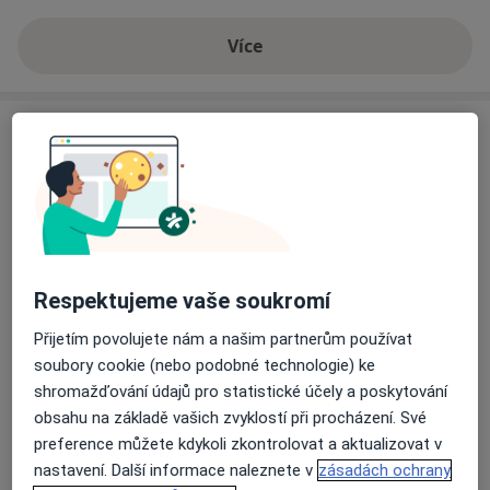
Více
o zkušenostech
Služby a ceník služeb
Celkové vyšetření
Detaily
Diagnostické vyšetření
Detaily
Respektujeme vaše soukromí
Přijetím povolujete nám a našim partnerům používat
Injekce
soubory cookie (nebo podobné technologie) ke
Detaily
shromažďování údajů pro statistické účely a poskytování
obsahu na základě vašich zvyklostí při procházení. Své
Konzultace online
preference můžete kdykoli zkontrolovat a aktualizovat v
Detaily
nastavení. Další informace naleznete v
zásadách ochrany