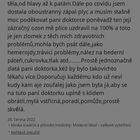
těla,od hlavy až k patám.Dále po covidu jsem
dostala oboustranný zápal plyc a musím stašně
moc poděkovat pani doktorce poněvadž ten její
zázračný ozon mě plíce uzdravil na 100% a toto
je jen zlomek z těch mích zdravotních
problémů,mohla bych psát dále,jako
hemerojdy,trávicí problémy,nález na bederní
páteři,cukrovka,tlak atd........Prostě jednoznačně
zlatá pani doktorka,kéž by bylo takovíchto
lékařu více.Doporučuji každému kdo už neví
kudy kam aje zoufalej jako jsem byla já,aby se
na tuto paní doktorku uplně s klidem
obrátil,mylá vstřícná,poradí,pomůže,prostě
skvělá.
20. června 2022
•
Klinika tradiční a přírodní medicíny- Moderní lékař
•
celkové vyšetření
podle názoru uživatele Dana Kopecká
•
Nahlásit zneužití