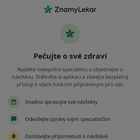
Hla
Léčba Onemocnění Dásní • Praha, hl město Praha
Filtry
• 1
Mapa
Léčba onemocnění dásní Praha
Pečujte o své zdraví
Jak řadíme výsledky vyhledávání?
Najděte nejlepšího specialistu a objednejte si
návštěvu. Stáhněte si aplikaci a získejte bezplatný
Jakého specialistu hledáte?
přístup k všem funkcím připraveným pro vás:
Zubař
Dentální hygienistka, hygienista
S
Snadno spravujte své návštěvy
Odesílejte zprávy svým specialistům
Dostávejte připomenutí o návštěvě