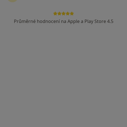
Průměrné hodnocení na Apple a Play Store 4.5
MUDr. Antonín Dědič
·
Více
Zubař
4 názory
Korunky. Můstky.Náhrady celkově, částečné.
Léčení kořenovych kanálků.
Vyplní fotopolimerni, skloionomerni,AMG
Adresa 1
Adresa 2
Opatovská 1763/11, Praha
•
Mapa
Medidentclinic,s.r.o
Léčba onemocnění dásní
2 900 Kč
Tento specialista nenabízí online rezervaci termínu na této adrese.