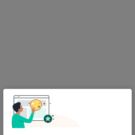
Rezervovat termín
lékař Serhii Marikutsa
·
Více
Zubař
44 názorů
V Holešovičkách 1154/33, Praha
•
Mapa
STOMATOLOGIE ROKOSKA s.r.o.
Léčba onemocnění dásní
Cena nebyla přidána
Tento specialista nenabízí online rezervaci termínu na této adrese.
Rezervovat termín