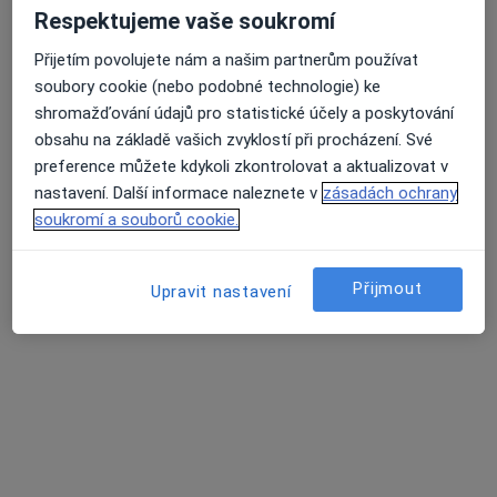
Respektujeme vaše soukromí
Přijetím povolujete nám a našim partnerům používat
soubory cookie (nebo podobné technologie) ke
shromažďování údajů pro statistické účely a poskytování
obsahu na základě vašich zvyklostí při procházení. Své
preference můžete kdykoli zkontrolovat a aktualizovat v
nastavení. Další informace naleznete v
zásadách ochrany
soukromí a souborů cookie.
lékař Nazar Mysik
·
Více
Zubař
Přijmout
Upravit nastavení
6 názorů
Sokolovská 100, Praha
•
Mapa
Amati Dental
Léčba onemocnění dásní
Hrazeno pojišťovnou
Tento specialista nenabízí online rezervaci termínu na této adrese.
Rezervovat termín