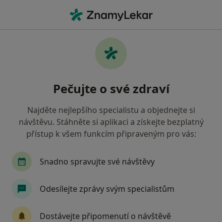
Hla
Maxima • Praha, hl město Praha
Filtry
• 1
Mapa
Maxima Praha - Přečtěte si názory a
Pečujte o své zdraví
objednejte si návštěvu
Jak řadíme výsledky vyhledávání?
Najděte nejlepšího specialistu a objednejte si
návštěvu. Stáhněte si aplikaci a získejte bezplatný
přístup k všem funkcím připraveným pro vás:
Jakého specialistu hledáte?
Zubař
Radiolog
Praktický lékař
Snadno spravujte své návštěvy
Odesílejte zprávy svým specialistům
Dostávejte připomenutí o návštěvě