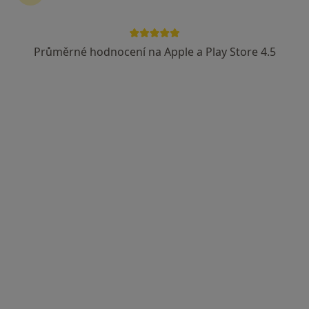
Průměrné hodnocení na Apple a Play Store 4.5
MDDr. Ganna Morozova
·
Více
Zubař
319 názorů
Lupáčova 864/18, Praha
•
Mapa
MODESTO, moderní stomatologie
Zubní vyšetření
od 1 000 kč
Tento specialista nenabízí online rezervaci termínu na této adrese.
Rezervovat termín