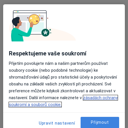
Dr. Valerii Vashchuk
·
Více
Zubař
734 názorů
Doudova 652/10, Praha
•
Mapa
Respektujeme vaše soukromí
Ludana s.r.o.
Přijetím povolujete nám a našim partnerům používat
Bělení zubů
5 000 Kč
soubory cookie (nebo podobné technologie) ke
Tento specialista nenabízí online rezervaci termínu na této adrese.
shromažďování údajů pro statistické účely a poskytování
obsahu na základě vašich zvyklostí při procházení. Své
Rezervovat termín
preference můžete kdykoli zkontrolovat a aktualizovat v
nastavení. Další informace naleznete v
zásadách ochrany
soukromí a souborů cookie.
Přijmout
Upravit nastavení