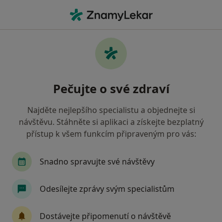
Hla
Zaměstnanecká Pojišťovna Škoda • Praha, hl město Praha
Filtry
• 1
Mapa
Zaměstnanecká pojišťovna Škoda Praha -
Pečujte o své zdraví
Přečtěte si názory a objednejte si návštěvu
Jak řadíme výsledky vyhledávání?
Najděte nejlepšího specialistu a objednejte si
návštěvu. Stáhněte si aplikaci a získejte bezplatný
přístup k všem funkcím připraveným pro vás:
Jakého specialistu hledáte?
Zubař
Internista
Chirurg
Gynekolog
Snadno spravujte své návštěvy
Odesílejte zprávy svým specialistům
Dostávejte připomenutí o návštěvě