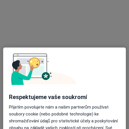
MUDr. Samer Asad
·
Více
Gynekolog
722 názorů
Branická 479/21, Praha
•
Mapa
Gynekologická ambulance MUDr. Samer Asad
Gynekologické vyšetření
500 Kč
Tento specialista nenabízí online rezervaci termínu na této adrese.
Rezervovat termín
Respektujeme vaše soukromí
Přijetím povolujete nám a našim partnerům používat
soubory cookie (nebo podobné technologie) ke
shromažďování údajů pro statistické účely a poskytování
obsahu na základě vašich zvyklostí při procházení. Své