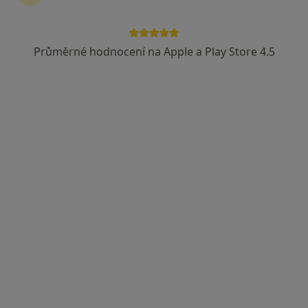
Průměrné hodnocení na Apple a Play Store 4.5
lékař Maryana Kovalchuk
·
Více
Zubař
730 názorů
Na Poříčním právu 376/1, Praha
•
Mapa
HOLISTIC DENTAL AND PHYSIO CENTRE s.r.o.
Tento specialista nenabízí online rezervaci termínu na této adrese.
Rezervovat termín