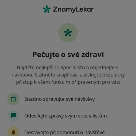
Hla
Zaměstnanecká Pojišťovna Škoda • Teplice, ústecký
Filtry
• 1
Mapa
Zaměstnanecká pojišťovna Škoda Teplice -
Pečujte o své zdraví
Přečtěte si názory a objednejte si návštěvu
Jak řadíme výsledky vyhledávání?
Najděte nejlepšího specialistu a objednejte si
návštěvu. Stáhněte si aplikaci a získejte bezplatný
přístup k všem funkcím připraveným pro vás:
Jakého specialistu hledáte?
Gynekolog
Otorinolaryngolog
Snadno spravujte své návštěvy
Odesílejte zprávy svým specialistům
Dostávejte připomenutí o návštěvě