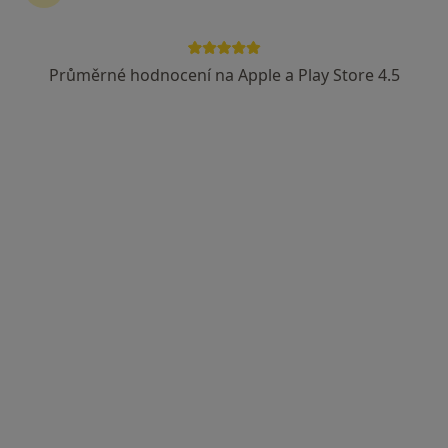
Průměrné hodnocení na Apple a Play Store 4.5
Marián Škumanič
Gynekolog
Krupská 12/17, Teplice
•
Mapa
Stellart s.r.o., gynekologie
Tento specialista nenabízí online rezervaci termínu na této adrese.
Rezervovat termín