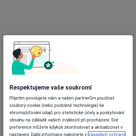
Otorinolaryngolog
8 názorů
U nemocnice 3064, Teplice
•
Mapa
Ordinace
Tento specialista nenabízí online rezervaci termínu na této adrese.
Rezervovat termín
Respektujeme vaše soukromí
Přijetím povolujete nám a našim partnerům používat
soubory cookie (nebo podobné technologie) ke
shromažďování údajů pro statistické účely a poskytování
MUDr. Jiří Černý
obsahu na základě vašich zvyklostí při procházení. Své
·
Více
Urolog
preference můžete kdykoli zkontrolovat a aktualizovat v
5 názorů
nastavení. Další informace naleznete v
zásadách ochrany