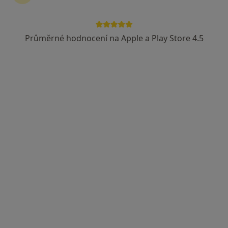
Průměrné hodnocení na Apple a Play Store 4.5
MUDr. Jiří David
Gynekolog
99 názorů
Vrchlického 9, Teplice
•
Mapa
Ord. praktického lékaře gynekologa
Tento specialista nenabízí online rezervaci termínu na této adrese.
Rezervovat termín