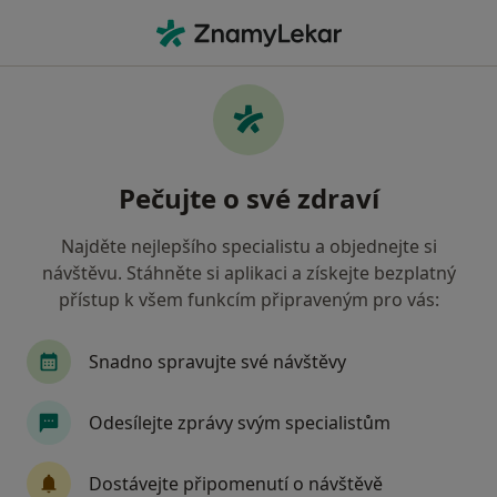
Hla
Oborová Zdravotní Pojišťovna • Teplice, ústecký
Filtry
• 1
Mapa
Oborová zdravotní pojišťovna Teplice -
Pečujte o své zdraví
Přečtěte si názory a objednejte si návštěvu
Jak řadíme výsledky vyhledávání?
Najděte nejlepšího specialistu a objednejte si
návštěvu. Stáhněte si aplikaci a získejte bezplatný
přístup k všem funkcím připraveným pro vás:
Jakého specialistu hledáte?
Praktický lékař
Zubař
Pediatr
Gynek
Snadno spravujte své návštěvy
Odesílejte zprávy svým specialistům
Dostávejte připomenutí o návštěvě