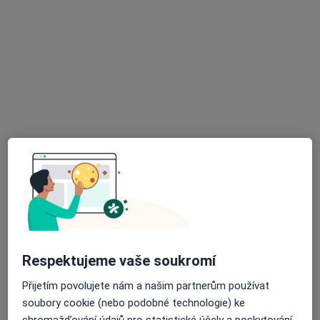
MUDr. Zdeněk Škola
Praktický lékař
Velemín 136, Litoměřice
•
Mapa
Medicus Polepy, s.r.o. - Ordinace praktického lékaře pro dospělé
Tento specialista nenabízí online rezervaci termínu na této adrese.
Rezervovat termín
Respektujeme vaše soukromí
Amália Kalábová
Přijetím povolujete nám a našim partnerům používat
·
Více
Gynekolog
soubory cookie (nebo podobné technologie) ke