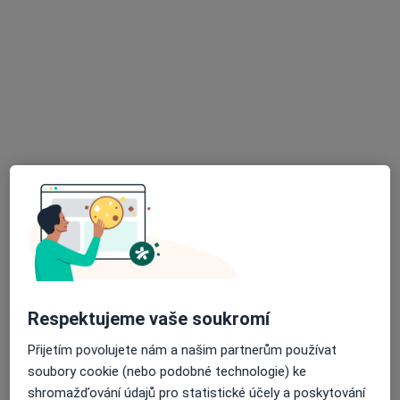
MDDr. Radka Střídecká
·
Více
Zubař
11 názorů
Husovo nám. 2268/45, Prostějov
•
Mapa
ProEste s.r.o.
Bělení zubů
od 5 000 kč
Tento specialista nenabízí online rezervaci termínu na této adrese.
Rezervovat termín
Respektujeme vaše soukromí
Přijetím povolujete nám a našim partnerům používat
soubory cookie (nebo podobné technologie) ke
shromažďování údajů pro statistické účely a poskytování