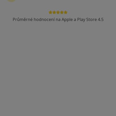
Průměrné hodnocení na Apple a Play Store 4.5
MDDr. Iva Dvořáková
·
Více
Zubař
3 názory
Palackého 14, Olomouc
•
Mapa
GUM care s.r.o.
Rentgen zubů
Hrazeno pojišťovnou
Tento specialista nenabízí online rezervaci termínu na této adrese.
Rezervovat termín