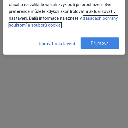
obsahu na základě vašich zvyklostí při procházení. Své
preference můžete kdykoli zkontrolovat a aktualizovat v
nastavení. Další informace naleznete v
zásadách ochrany
Prof. MUDr. Jiří Šantavý
soukromí a souborů cookie.
Gynekolog, Genetik
26 názorů
Přijmout
Upravit nastavení
Pionýrská 623/20, Olomouc
•
Mapa
Odborný lékař gynekolog
Tento specialista nenabízí online rezervaci termínu na této adrese.
Rezervovat termín