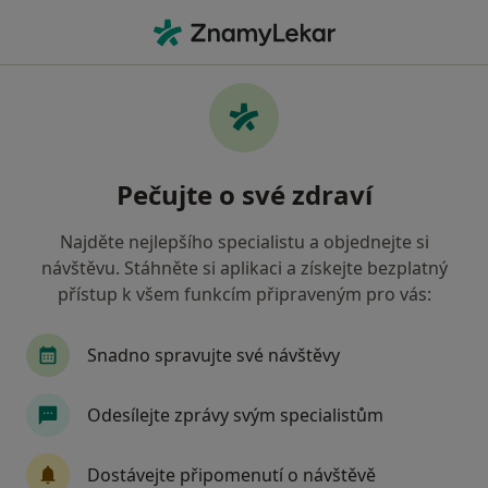
Hla
Oborová Zdravotní Pojišťovna • Prostějov, olomoucký
Filtry
• 1
Mapa
Oborová zdravotní pojišťovna Prostějov -
Pečujte o své zdraví
Přečtěte si názory a objednejte si návštěvu
Jak řadíme výsledky vyhledávání?
Najděte nejlepšího specialistu a objednejte si
návštěvu. Stáhněte si aplikaci a získejte bezplatný
přístup k všem funkcím připraveným pro vás:
Jakého specialistu hledáte?
Zubař
Praktický lékař
Internista
Ped
Snadno spravujte své návštěvy
Odesílejte zprávy svým specialistům
Dostávejte připomenutí o návštěvě