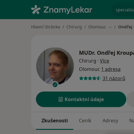
specializ
Hlavní Stránka
Chirurg
Olomouc
Ondřej
Změna měst
MUDr.
Ondřej Kroup
o specializ
Chirurg
·
Více
Olomouc
1 adresa
31 názorů
Kontaktní údaje
Zkušenosti
Ceník
Adresy
Ná