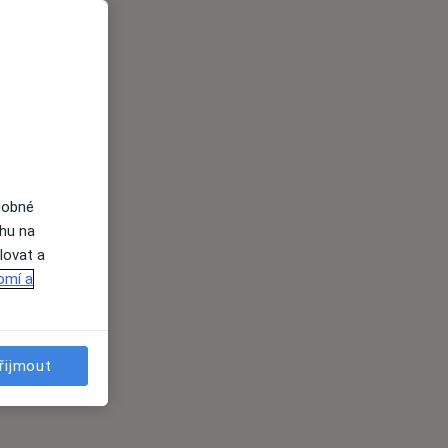
dobné
ahu na
lovat a
omí a
řijmout