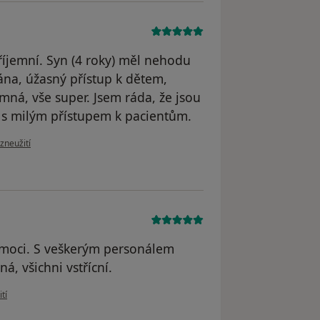
říjemní. Syn (4 roky) měl nehodu
rána, úžasný přístup k dětem,
mná, vše super. Jsem ráda, že jsou
a s milým přístupem k pacientům.
zoru uživatele Zemánková
zneužití
omoci. S veškerým personálem
á, všichni vstřícní.
živatele Lucie Nováková
tí