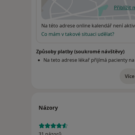
Přiblížit
se
Dostupnost
Na této adrese online kalendář není aktiv
Co mám v takové situaci udělat?
Způsoby platby (soukromé návštěvy)
Na teto adrese lékař přijímá pacienty na
Více
o 
Názory
31 názorů