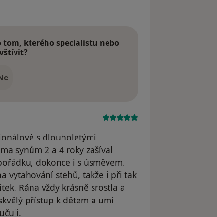
tom, kterého specialistu nebo
vštívit?
Ne
sionálové s dlouholetými
ma synům 2 a 4 roky zašíval
 pořádku, dokonce i s úsměvem.
na vytahování stehů, takže i při tak
tek. Rána vždy krásně srostla a
skvělý přístup k dětem a umí
učuji.