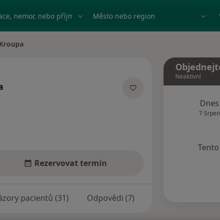
ace, nemoc nebo příjmení
Město nebo region
 Kroupa
a
Objednejt
Neaktivní
a
acích
Dnes
7 Srpen
Tento 
Rezervovat termín
zory pacientů (31)
Odpovědi (7)