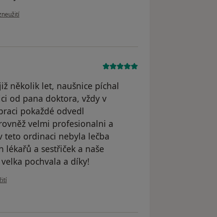
oru uživatele A.K.
zneužití
ž několik let, naušnice píchal
ici od pana doktora, vždy v
praci pokaždé odvedl
rovněž velmi profesionalni a
 teto ordinaci nebyla lečba
 lékařů a sestřiček a naše
 velka pochvala a díky!
uživatele Romana T.
ití