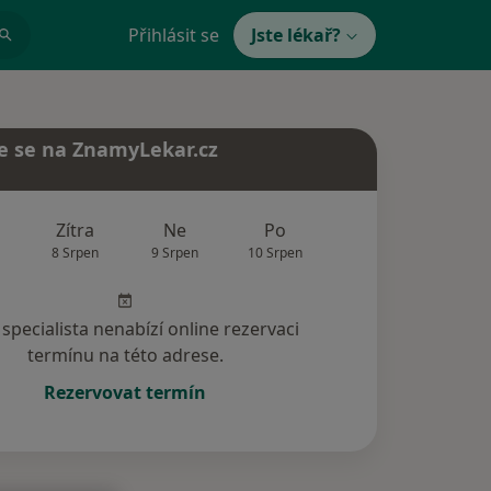
Přihlásit se
Jste lékař?
e se na ZnamyLekar.cz
Zítra
Ne
Po
Út
St
8 Srpen
9 Srpen
10 Srpen
11 Srpen
12 Srp
specialista nenabízí online rezervaci
termínu na této adrese.
Rezervovat termín