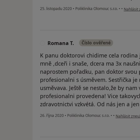
podle náz
25. listopadu 2020
•
Poliklinika Olomouc s.r.o.
•
•
Nahlásit 
Romana T.
Číslo ověřené
R
K panu doktorovi chidime cela rodina ji
mně ,dceři i snaše, dcera ma 3x naušn
naprostem pořadku, pan doktor svou 
profesionalni s úsměvem. Sestřička je 
usměvava. Ještě se nestalo,že by nam v
profesionalni provedena! Vice takovych
zdravotnictvi vzkvétá. Od nás jen a jen
podle názoru 
26. října 2020
•
Poliklinika Olomouc s.r.o.
•
•
Nahlásit zneuž