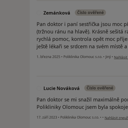
Zemánková
Číslo ověřené
Z
Pan doktor i paní sestřička jsou moc p
(tržnou ránu na hlavě). Krásně sešitá 
rychlá pomoc, kontrola opět moc příje
ještě lékaři se srdcem na svém místě 
podle ná
1. března 2025
•
Poliklinika Olomouc s.r.o.
•
Jiný
•
Nahlásit 
Lucie Nováková
Číslo ověřené
L
Pan doktor se mi snažil maximálně p
Polikliniky Olomouc jsem byla spokojen
podle názoru u
17. září 2023
•
Poliklinika Olomouc s.r.o.
•
•
Nahlásit zneuži