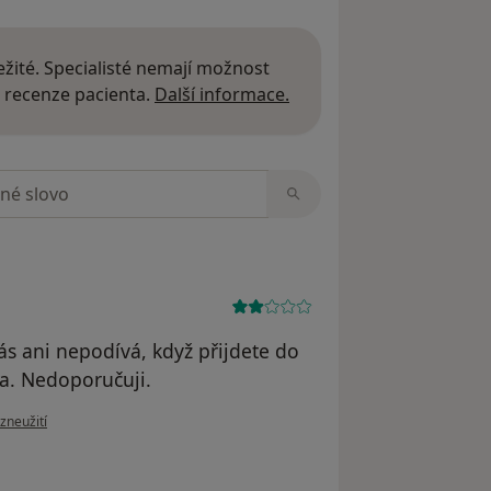
žité. Specialisté nemají možnost
Další informace o názor
 recenze pacienta.
Další informace.
zorech
ás ani nepodívá, když přijdete do
a. Nedoporučuji.
zoru uživatele Anonymní
zneužití