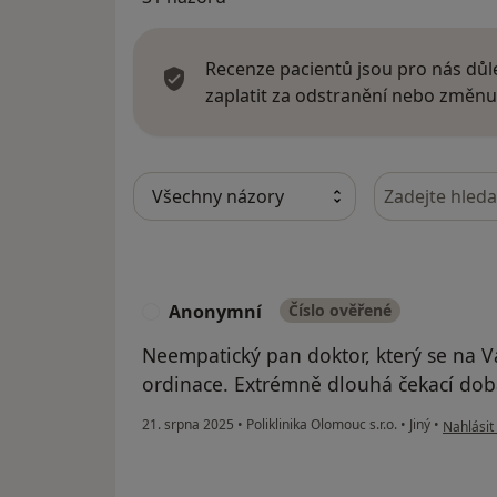
Recenze pacientů jsou pro nás důle
zaplatit za odstranění nebo změnu
Hledejte v ná
Anonymní
Číslo ověřené
A
Neempatický pan doktor, který se na V
ordinace. Extrémně dlouhá čekací dob
podle ná
21. srpna 2025
•
Poliklinika Olomouc s.r.o.
•
Jiný
•
Nahlásit 