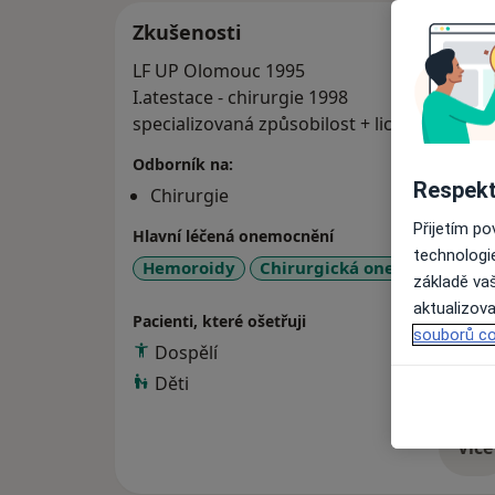
Zkušenosti
LF UP Olomouc 1995
I.atestace - chirurgie 1998
specializovaná způsobilost + licence (chirur
Odborník na:
Respekt
Chirurgie
Přijetím p
Hlavní léčená onemocnění
technologi
Hemoroidy
Chirurgická onemocnění
+
základě vaš
aktualizova
Pacienti, které ošetřuji
souborů co
Dospělí
Děti
Více
o 