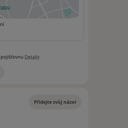
 mapu
 otevře v nové záložce
ní
 pojišťovnu
Detaily
adrese
Přidejte svůj názor