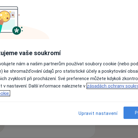
gie) 2001
ujeme vaše soukromí
ovolujete nám a našim partnerům používat soubory cookie (nebo po
e) ke shromažďování údajů pro statistické účely a poskytování obs
a11y_sr_more_diseases
1
ich zvyklostí při procházení. Své preference můžete kdykoli zkontro
t v nastavení. Další informace naleznete v
zásadách ochrany soukr
okie.
P
Upravit nastavení
zkušenostech