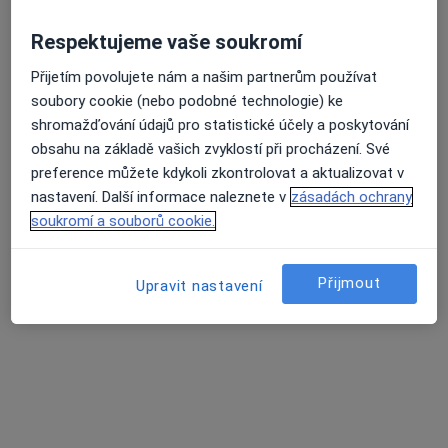
Respektujeme vaše soukromí
Průměrné hodnocení na Apple a Play Store 4.5
MUDr. Gabriel Badida
Přijetím povolujete nám a našim partnerům používat
soubory cookie (nebo podobné technologie) ke
·
Více
Plastický chirurg, Chirurg
shromažďování údajů pro statistické účely a poskytování
120 názorů
obsahu na základě vašich zvyklostí při procházení. Své
preference můžete kdykoli zkontrolovat a aktualizovat v
Adresa 1
Adresa 2
nastavení. Další informace naleznete v
zásadách ochrany
soukromí a souborů cookie.
Zdravotníků 248/7, Olomouc
•
Mapa
FNOL - Plastická chirurgie
Přijmout
Upravit nastavení
Konzultace
Cena nebyla přidána
Tento specialista nenabízí online rezervaci termínu na této adrese.
Rezervovat termín