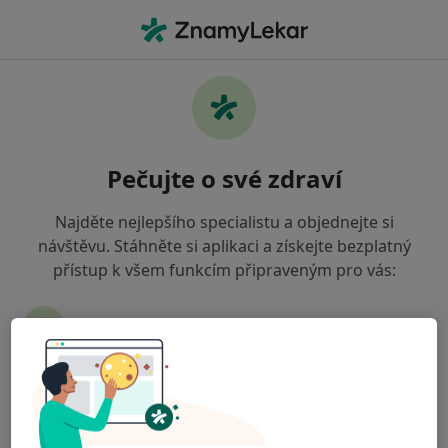
Hla
Asymetrie Těla • Olomouc, olomoucký
Filtry
• 1
Mapa
Asymetrie těla Olomouc
Pečujte o své zdraví
Jak řadíme výsledky vyhledávání?
Najděte nejlepšího specialistu a objednejte si
návštěvu. Stáhněte si aplikaci a získejte bezplatný
Jakého specialistu hledáte?
přístup k všem funkcím připraveným pro vás:
Chirurg
Plastický chirurg
Fyzioterapeut
Snadno spravujte své návštěvy
Odesílejte zprávy svým specialistům
Dostávejte připomenutí o návštěvě