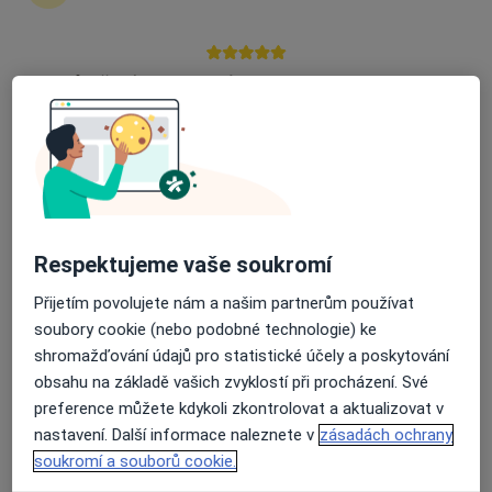
zahájení nebo pokračování léčby. Pokud to
potřebujete, můžete si také objednat návštěvu v
ordinaci.
Průměrné hodnocení na Apple a Play Store 4.5
Zobrazit profily specialistů
Jak to funguje?
Respektujeme vaše soukromí
Odborníci
Přijetím povolujete nám a našim partnerům používat
soubory cookie (nebo podobné technologie) ke
Martina Nováková
shromažďování údajů pro statistické účely a poskytování
obsahu na základě vašich zvyklostí při procházení. Své
Fyzioterapeut
preference můžete kdykoli zkontrolovat a aktualizovat v
Kněžice
nastavení. Další informace naleznete v
zásadách ochrany
soukromí a souborů cookie.