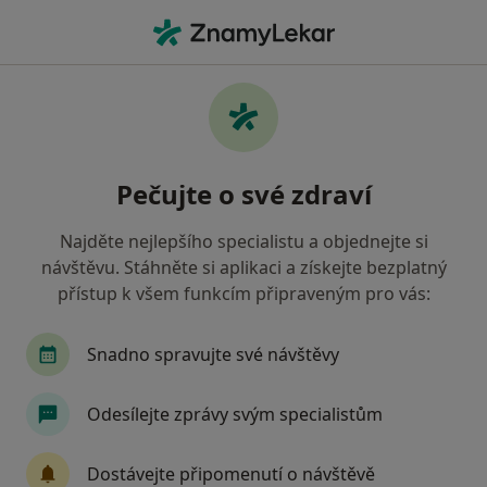
Hla
Co hledáte?
Hlavní Stránka
Nemoci
Kontraktury
Kontraktury - informace,
Pečujte o své zdraví
specialisté, otázky a odpovědi
Najděte nejlepšího specialistu a objednejte si
návštěvu. Stáhněte si aplikaci a získejte bezplatný
přístup k všem funkcím připraveným pro vás:
Informace
Snadno spravujte své návštěvy
Odesílejte zprávy svým specialistům
Dbejte o své zdraví
Zůstaňte doma a vyberte online konzultaci pro
Dostávejte připomenutí o návštěvě