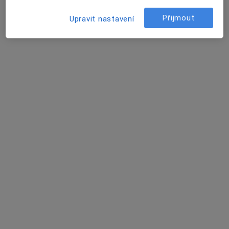
Jan Zlatohlavý
Přijmout
Upravit nastavení
Ortoped, Chirurg
Praha
Jan Balík
Ortoped
Veltruby
Jan Šrom
Ortoped
Olomouc
Josef Mráček
Ortoped, Chirurg