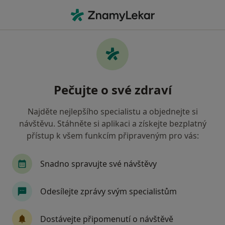
Hla
Co hledáte?
Hlavní Stránka
Nemoci
Vadné Držení Těla
Vadné držení těla - informace,
Pečujte o své zdraví
specialisté, otázky a odpovědi
Najděte nejlepšího specialistu a objednejte si
návštěvu. Stáhněte si aplikaci a získejte bezplatný
přístup k všem funkcím připraveným pro vás:
Informace
Snadno spravujte své návštěvy
Odesílejte zprávy svým specialistům
Dbejte o své zdraví
Zůstaňte doma a vyberte online konzultaci pro
Dostávejte připomenutí o návštěvě