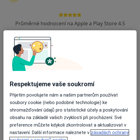
zahájení nebo pokračování léčby. Pokud to
potřebujete, můžete si také objednat návštěvu v
ordinaci.
Průměrné hodnocení na Apple a Play Store 4.5
Zobrazit profily specialistů
Jak to funguje?
Odborníci
Respektujeme vaše soukromí
Přijetím povolujete nám a našim partnerům používat
Šimon Bílek
soubory cookie (nebo podobné technologie) ke
shromažďování údajů pro statistické účely a poskytování
Fyzioterapeut
obsahu na základě vašich zvyklostí při procházení. Své
Plzeň
preference můžete kdykoli zkontrolovat a aktualizovat v
nastavení. Další informace naleznete v
zásadách ochrany