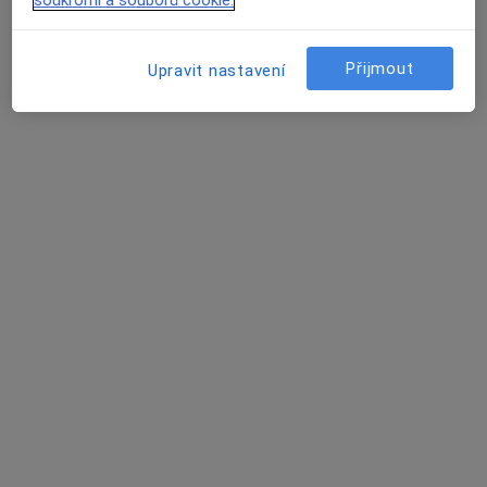
soukromí a souborů cookie.
Lucie Melounová Šimková
Fyzioterapeut
Přijmout
Upravit nastavení
Praha
Zuzana Gregorová
Fyzioterapeut, Lidový léčitel
Praha
Jana Stammers
Fyzioterapeut
Beroun
Petra Mesteková
Fyzioterapeut