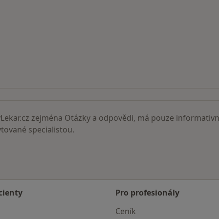
ní lékaři
ekar.cz zejména Otázky a odpovědi, má pouze informativní
ované specialistou.
cienty
Pro profesionály
Ceník