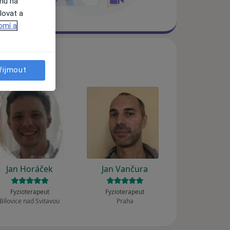
ahu na
lovat a
omí a
řijmout
Jan Horáček
Jan Vančura
Fyzioterapeut
Fyzioterapeut
Bílovice nad Svitavou
Praha