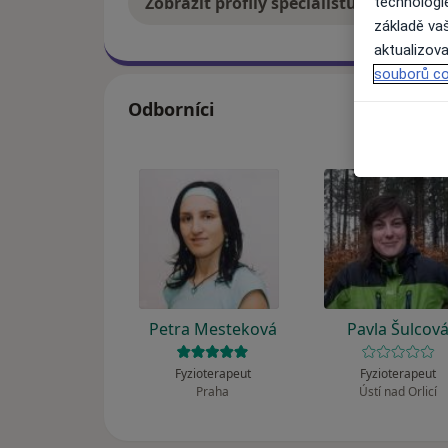
Zobrazit profily specialistů
Jak
technologi
základě vaš
aktualizova
souborů co
Odborníci
Petra Mesteková
Pavla Šulcov
Fyzioterapeut
Fyzioterapeut
Praha
Ústí nad Orlicí