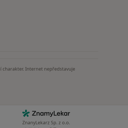
 charakter. Internet nepředstavuje
Kontakt
ZnamyLekar - Hlavní stránka
ZnanyLekarz Sp. z o.o.