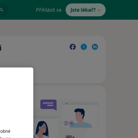
Přihlásit se
Jste lékař?
i
e,
dobné