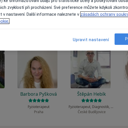
 to funguje?
e) ke shromažďování údajů pro statistické účely a poskytování obs
ich zvyklostí při procházení. Své preference můžete kdykoli zkontro
t v nastavení. Další informace naleznete v
zásadách ochrany soukr
okie.
P
Upravit nastavení
á
Barbora Pyšková
Štěpán Hebík
Fyzioterapeut
Fyzioterapeut, Diagnostik, Ostatní
Praha
České Budějovice