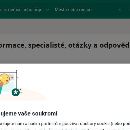
ace, nemoc nebo příjmení
Město nebo region
rmace, specialisté, otázky a odpověd
 pro zahájení nebo pokračování léčby. Pokud to potřebujet
ujeme vaše soukromí
ci.
ovolujete nám a našim partnerům používat soubory cookie (nebo po