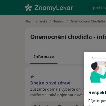
specializ
Hlavní Stránka
Nemoci
Onemocnění Chodidla
Onemocnění chodidla - info
Informace
Dbejte o své zdraví
Zůstaňte doma a vyberte online konzultaci
Respekt
můžete si také objednat návštěvu v ordina
Přijetím p