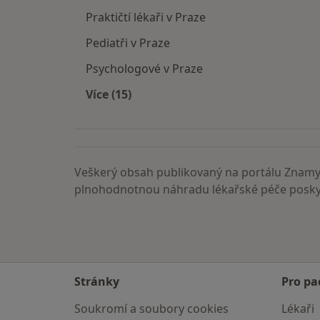
Praktičtí lékaři v Praze
Pediatři v Praze
Psychologové v Praze
Více (15)
Více v kategorii: Nejčastěji vyhledáva
Veškerý obsah publikovaný na portálu ZnamyL
plnohodnotnou náhradu lékařské péče poskyt
Stránky
Pro pa
Soukromí a soubory cookies
Lékaři