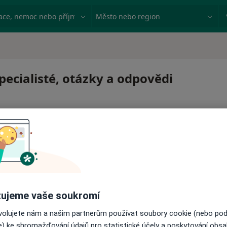
ace, nemoc nebo příjmení
Město nebo region
specialisté, otázky a odpovědi
 pro zahájení nebo pokračování léčby. Pokud to potřebujet
ujeme vaše soukromí
ci.
ovolujete nám a našim partnerům používat soubory cookie (nebo po
e) ke shromažďování údajů pro statistické účely a poskytování obs