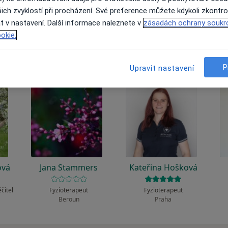
 to funguje?
ich zvyklostí při procházení. Své preference můžete kdykoli zkontro
t v nastavení. Další informace naleznete v
zásadách ochrany soukr
okie.
P
Upravit nastavení
ová
Jana Stammers
Kateřina Hošková
éčitel
Fyzioterapeut
Fyzioterapeut
Beroun
Praha