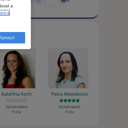
lovat a
omí a
řijmout
Kateřina Koch
Petra Mesteková
Fyzioterapeut
Fyzioterapeut
Praha
Praha