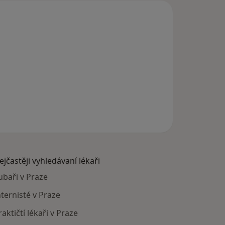
ejčastěji vyhledávaní lékaři
ubaři v Praze
nternisté v Praze
raktičtí lékaři v Praze