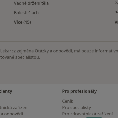
Vadné držení těla
P
Bolesti šlach
P
Více (15)
V
Více v kategorii: Nemoci
ekar.cz zejména Otázky a odpovědi, má pouze informativní
ované specialistou.
cienty
Pro profesionály
Ceník
nická zařízení
Pro specialisty
 a odpovědi
Pro zdravotnická zařízení