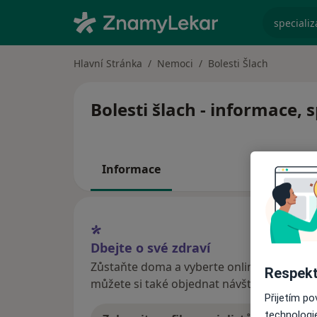
specializ
Hlavní Stránka
Nemoci
Bolesti Šlach
Bolesti šlach - informace, 
Informace
Dbejte o své zdraví
Zůstaňte doma a vyberte online konzultaci
Respekt
můžete si také objednat návštěvu v ordina
Přijetím p
technologi