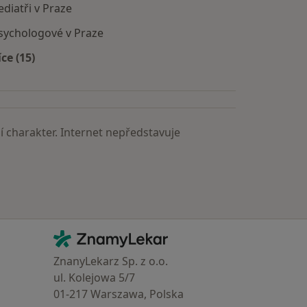
ediatři v Praze
sychologové v Praze
íce (15)
Více v kategorii: Nejčastěji vyhledávaní lékaři
 charakter. Internet nepředstavuje
Kontakt
ZnamyLekar - Hlavní stránka
ZnanyLekarz Sp. z o.o.
ul. Kolejowa 5/7
01-217 Warszawa, Polska