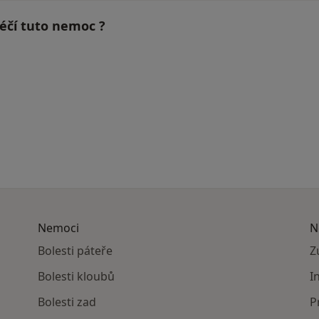
 léčí tuto nemoc ?
Nemoci
N
Bolesti páteře
Z
Bolesti kloubů
I
Bolesti zad
P