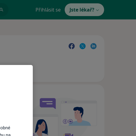
Přihlásit se
Jste lékař?
e,
dobné
ahu na