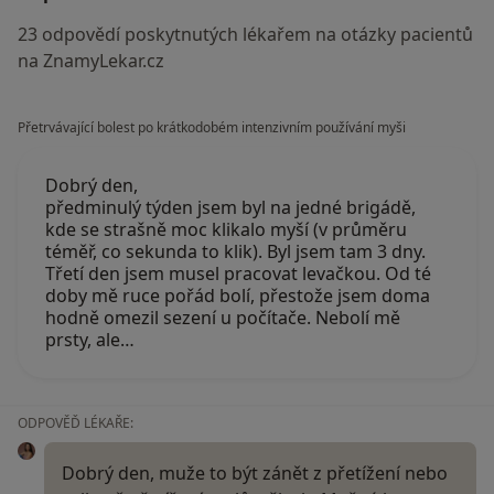
23 odpovědí poskytnutých lékařem na otázky pacientů
na ZnamyLekar.cz
Přetrvávající bolest po krátkodobém intenzivním používání myši
Dobrý den,
předminulý týden jsem byl na jedné brigádě,
kde se strašně moc klikalo myší (v průměru
téměř, co sekunda to klik). Byl jsem tam 3 dny.
Třetí den jsem musel pracovat levačkou. Od té
doby mě ruce pořád bolí, přestože jsem doma
hodně omezil sezení u počítače. Nebolí mě
prsty, ale…
ODPOVĚĎ LÉKAŘE:
Dobrý den, muže to být zánět z přetížení nebo