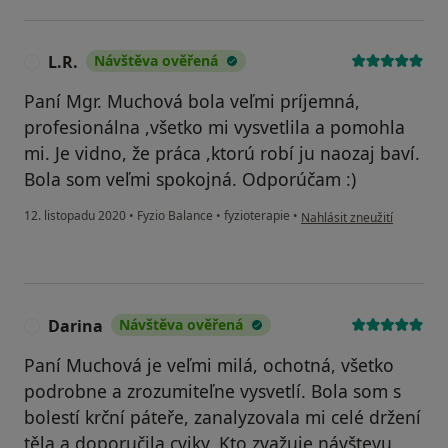
L.R.
Návštěva ověřená
L
Paní Mgr. Muchová bola veľmi príjemná,
profesionálna ,všetko mi vysvetlila a pomohla
mi. Je vidno, že práca ,ktorú robí ju naozaj baví.
Bola som veľmi spokojná. Odporúčam :)
podle názoru uživatele L.R.
12. listopadu 2020
•
Fyzio Balance
•
fyzioterapie
•
Nahlásit zneužití
Darina
Návštěva ověřená
D
Paní Muchová je veľmi milá, ochotná, všetko
podrobne a zrozumiteľne vysvetlí. Bola som s
bolestí krční páteře, zanalyzovala mi celé držení
těla a doporučila cviky. Kto zvažuje návštevu