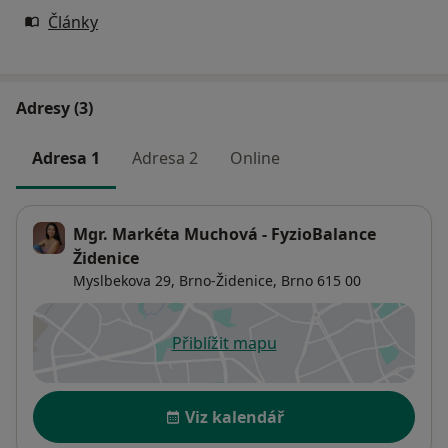
Studium fyzioterapie:
Články
2009 - 2011
Univerzita Karlova v Praze, Fakulta tělesné výchovy a
sportu - získaný titul Mgr.
Adresy (3)
2005 - 2008
Ostravská univerzita v Ostravě, Fakulta zdravotnických
Adresa 1
Adresa 2
Online
věd - získaný titul Bc.
Mgr. Markéta Muchová - FyzioBalance
Židenice
Odborné kurzy:
Myslbekova 29,
Brno-Židenice
,
Brno
615 00
2014
Přiblížit mapu
Lektorský kurz jógy
se otevře v nové záložce
Dornova metoda a Breusseova masáž
Lymfatická ruční masáž
Dostupnost
Viz kalendář
2013