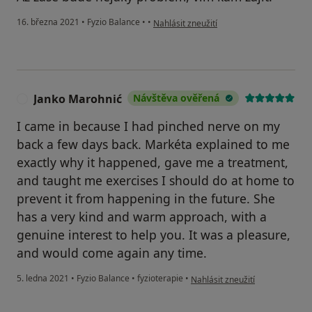
podle názoru uživatele J. K.
16. března 2021
•
Fyzio Balance
•
•
Nahlásit zneužití
Janko Marohnić
Návštěva ověřená
J
I came in because I had pinched nerve on my
back a few days back. Markéta explained to me
exactly why it happened, gave me a treatment,
and taught me exercises I should do at home to
prevent it from happening in the future. She
has a very kind and warm approach, with a
genuine interest to help you. It was a pleasure,
and would come again any time.
podle názoru uživatele Janko M
5. ledna 2021
•
Fyzio Balance
•
fyzioterapie
•
Nahlásit zneužití