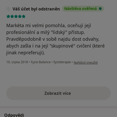
Váš účet byl odstraněn
Návštěva ověřená
Markéta mi velmi pomohla, oceňuji její
profesionální a milý "lidský" přístup.
Pravděpodobně v sobě najdu dost odvahy,
abych zašla i na její "skupinové" cvičení (které
jinak nepreferuji).
podle názoru uživatele Váš úč
10. srpna 2018
•
Fyzio Balance
•
fyzioterapie
•
Nahlásit zneužití
Zobrazit více
výše uvedené názory
Odpovědi