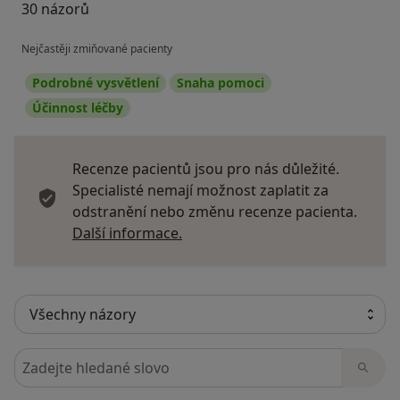
2008
30 názorů
Nespecifické mobilizace, Míčková facilitace
Principy sezení a správné polohy
Nejčastěji zmiňované pacienty
Podrobné vysvětlení
Snaha pomoci
2007
Účinnost léčby
Reflexní masáž
2006
Recenze pacientů jsou pro nás důležité.
Klasické masáže
Specialisté nemají možnost zaplatit za
odstranění nebo změnu recenze pacienta.
Další informace o názorech
Další informace.
Hledejte v názorech