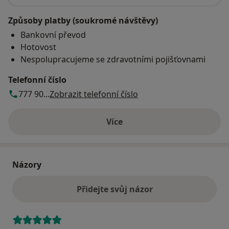
Spiraldynamik® Basic Med
Způsoby platby (soukromé návštěvy)
SM Systém
Bankovní převod
Kineziotaping
Hotovost
Jóga pro těhotné systémem A. Smékalové
Nespolupracujeme se zdravotními pojišťovnami
2012
Telefonní číslo
Fyzioterapeutické postupy a metody v těhotenství a po
777 90...
Zobrazit telefonní číslo
porodu
Shiatsu
Více
o adrese
2011
Metoda Ludmily Mojžíšové - léčba ženské funkční
sterility
Názory
2010
Přidejte svůj názor
Funkční manuální medicína - řetězení v pohybovém
aparátu