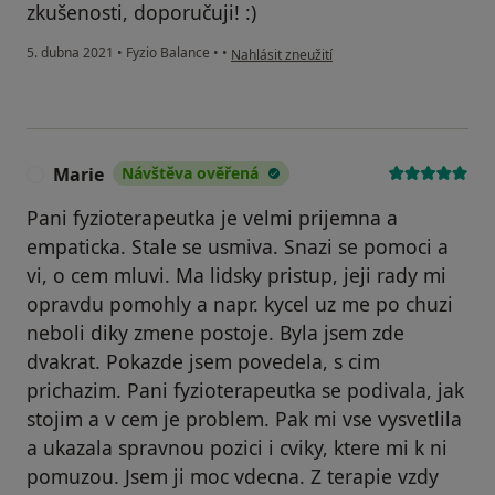
zkušenosti, doporučuji! :)
podle názoru uživatele Váš účet byl odstra
5. dubna 2021
•
Fyzio Balance
•
•
Nahlásit zneužití
Marie
Návštěva ověřená
M
Pani fyzioterapeutka je velmi prijemna a
empaticka. Stale se usmiva. Snazi se pomoci a
vi, o cem mluvi. Ma lidsky pristup, jeji rady mi
opravdu pomohly a napr. kycel uz me po chuzi
neboli diky zmene postoje. Byla jsem zde
dvakrat. Pokazde jsem povedela, s cim
prichazim. Pani fyzioterapeutka se podivala, jak
stojim a v cem je problem. Pak mi vse vysvetlila
a ukazala spravnou pozici i cviky, ktere mi k ni
pomuzou. Jsem ji moc vdecna. Z terapie vzdy