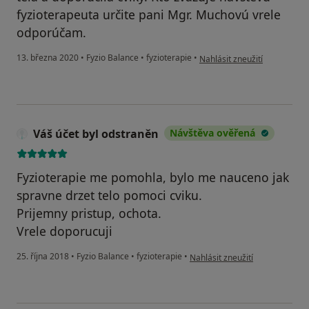
fyzioterapeuta určite pani Mgr. Muchovú vrele
odporúčam.
podle názoru uživatele Dari
13. března 2020
•
Fyzio Balance
•
fyzioterapie
•
Nahlásit zneužití
Váš účet byl odstraněn
Návštěva ověřená
Fyzioterapie me pomohla, bylo me nauceno jak
spravne drzet telo pomoci cviku.
Prijemny pristup, ochota.
Vrele doporucuji
podle názoru uživatele Váš úče
25. října 2018
•
Fyzio Balance
•
fyzioterapie
•
Nahlásit zneužití