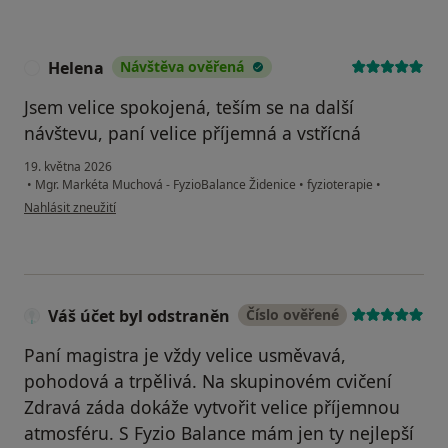
Helena
Návštěva ověřená
H
Jsem velice spokojená, teším se na další
návštevu, paní velice příjemná a vstřícná
19. května 2026
•
Mgr. Markéta Muchová - FyzioBalance Židenice
•
fyzioterapie
•
podle názoru uživatele Helena
Nahlásit zneužití
Váš účet byl odstraněn
Číslo ověřené
Paní magistra je vždy velice usměvavá,
pohodová a trpělivá. Na skupinovém cvičení
Zdravá záda dokáže vytvořit velice příjemnou
atmosféru. S Fyzio Balance mám jen ty nejlepší