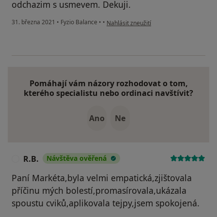
odchazim s usmevem. Dekuji.
podle názoru uživatele Marie
31. března 2021
•
Fyzio Balance
•
•
Nahlásit zneužití
Pomáhají vám názory rozhodovat o tom,
kterého specialistu nebo ordinaci navštívit?
Ano
Ne
R.B.
Návštěva ověřená
R
Paní Markéta,byla velmi empatická,zjištovala
příčinu mých bolestí,promasírovala,ukázala
spoustu cviků,aplikovala tejpy,jsem spokojená.