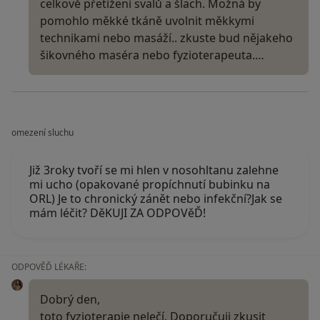
celkově přetížení svalů a šlach. Možná by
pomohlo měkké tkáně uvolnit měkkymi
technikami nebo masáží.. zkuste bud nějakeho
šikovného maséra nebo fyzioterapeuta.…
omezení sluchu
Již 3roky tvoří se mi hlen v nosohltanu zalehne
mi ucho (opakované propíchnutí bubinku na
ORL) Je to chronický zánět nebo infekční?Jak se
mám léčit? DěKUJI ZA ODPOVěĎ!
ODPOVĚĎ LÉKAŘE:
Dobrý den,
toto fyzioterapie nelečí. Doporučuji zkusit