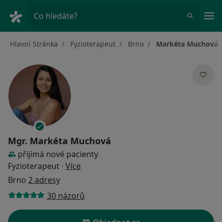
Hla
Co hledáte?
Hlavní Stránka
Fyzioterapeut
Brno
Markéta Muchová
Mgr.
Markéta Muchová
přijímá nové pacienty
o specializacích
Fyzioterapeut
·
Více
Brno
2 adresy
30 názorů