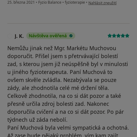
podle názoru uživatele R.B.
25. března 2021
•
Fyzio Balance
•
fyzioterapie
•
Nahlásit zneužití
J. K.
Návštěva ověřená
J
Nemůžu jinak než Mgr. Markétu Muchovou
doporučit. Přišel jsem s přetrvávající bolestí
zad, s kterou jsem již neúspěšně byl v minulosti
u jiného fyzioterapeuta. Paní Muchová to
ovšem skvěle zvládla. Nezabývala se pouze
zády, ale zhodnotila celé mé držení těla.
Celkově zhodnotila, na co si dát pozor a také
přesně určila zdroj bolesti zad. Nakonec
doporučila cvičení a na co si dát pozor. Po pár
týdnech už záda nebolí.
Paní Muchová byla velmi sympatická a ochotná.
Až zase bude nějaký problém, vím kam zajít.