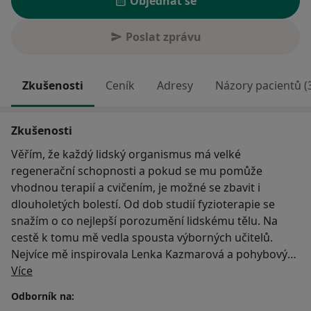
Objednat se
Poslat zprávu
Zkušenosti
Ceník
Adresy
Názory pacientů (
Zkušenosti
Věřím, že každý lidský organismus má velké
regenerační schopnosti a pokud se mu pomůže
vhodnou terapií a cvičením, je možné se zbavit i
dlouholetých bolestí. Od dob studií fyzioterapie se
snažím o co nejlepší porozumění lidskému tělu. Na
cestě k tomu mě vedla spousta výborných učitelů.
Nejvíce mě inspirovala Lenka Kazmarová a pohybový
O mně
koncept Spiraldynamik®. Spirální dynamika učí přes
Více
uvědomování si a vedení pohybu správným způsobem
Odborník na:
nastavit tělo do optimálního postavení. Svaly jsou v