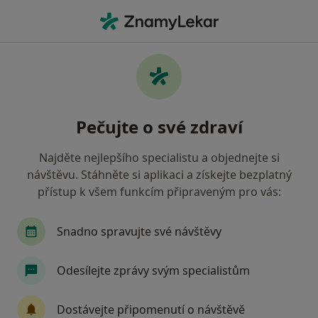
Hla
Degenerativní Onemocnění • Brno, jihomoravský
Filtry
• 1
Mapa
Degenerativní onemocnění Brno
Pečujte o své zdraví
Jak řadíme výsledky vyhledávání?
Najděte nejlepšího specialistu a objednejte si
návštěvu. Stáhněte si aplikaci a získejte bezplatný
Jakého specialistu hledáte?
přístup k všem funkcím připraveným pro vás:
Fyzioterapeut
Terapeut
Snadno spravujte své návštěvy
Odesílejte zprávy svým specialistům
Dostávejte připomenutí o návštěvě