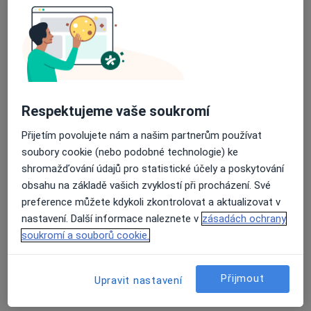
Mgr. Tereza Kuchařová
·
Více
Fyzioterapeut
10 názorů
Respektujeme vaše soukromí
Merhautova 142, Brno
•
Mapa
Orto Poul, spol. s.r.o.
Přijetím povolujete nám a našim partnerům používat
Rehabilitační léčba některých druhů funkční sterility metodou L. Mojžíšové
Cena nebyla přidána
soubory cookie (nebo podobné technologie) ke
Tento specialista nenabízí online rezervaci termínu na této adrese.
shromažďování údajů pro statistické účely a poskytování
obsahu na základě vašich zvyklostí při procházení. Své
Rezervovat termín
preference můžete kdykoli zkontrolovat a aktualizovat v
nastavení. Další informace naleznete v
zásadách ochrany
soukromí a souborů cookie.
Přijmout
Upravit nastavení