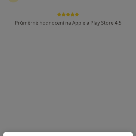
Průměrné hodnocení na Apple a Play Store 4.5
Mgr. Barbora Ševčíková
·
Více
Fyzioterapeut
11 názorů
Plotní 539/24, Brno
•
Mapa
BMphysio
Fyzioterapeutické konzultace
1 000 Kč
Tento specialista nenabízí online rezervaci termínu na této adrese.
Rezervovat termín