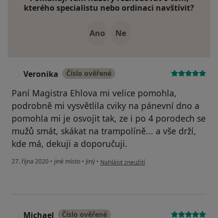
kterého specialistu nebo ordinaci navštívit?
Ano
Ne
Veronika
Číslo ověřené
V
Paní Magistra Ehlova mi velice pomohla,
podrobně mi vysvětlila cviky na pánevní dno a
pomohla mi je osvojit tak, ze i po 4 porodech se
mužů smát, skákat na trampolíně... a vše drží,
kde má, dekuji a doporučuji.
podle názoru uživatele Veronika
27. října 2020
•
jiné místo
•
Jiný
•
Nahlásit zneužití
Michael
Číslo ověřené
M