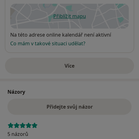
Přiblížit mapu
se otevře v nové záložce
Dostupnost
Na této adrese online kalendář není aktivní
Co mám v takové situaci udělat?
Více
o adrese
Názory
Přidejte svůj názor
5 názorů