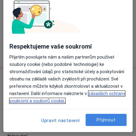
denního i pracovního života.
Hlavní léčená onemocnění
Velkým vzorem je pro mě Bc. Clara Lewitová a Mgr.
Degenerativní onemocnění
Marika Bajerová, které nahlíží na člověka komplexně a
Omezená pohyblivost
Bolesti šlach
zabývají se fyzioterapií funkce, kdy fyzioterapeut ze
a1
Onemocnění páteře
Bolesti v pánevní oblasti
+10
struktury těla a napětí měkkých tkání a reaktibility
pacienta čte o funkci, pohybu, chování, o jeho stavu a
Respektujeme vaše soukromí
možnostech změn ve smyslu optima.
Více
o zkušenostech
Přijetím povolujete nám a našim partnerům používat
Těším se Vás a doufám, že spolu vyřešíme vaše obtíže
soubory cookie (nebo podobné technologie) ke
a cvičení pro vás bude radost.
shromažďování údajů pro statistické účely a poskytování
Služby a ceník služeb
obsahu na základě vašich zvyklostí při procházení. Své
preference můžete kdykoli zkontrolovat a aktualizovat v
Cvičení
nastavení. Další informace naleznete v
zásadách ochrany
180 Kč
Detaily
soukromí a souborů cookie.
Nápravné cvičení
Detaily
Přijmout
Upravit nastavení