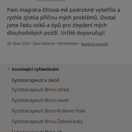
Paní magistra Ehlová mě podrobně vyšetřila a
rychle zjistila příčinu mých problémů. Dostal
jsme řadu cviků a tipů pro zlepšení mých
dlouhodobých potíží. Určitě doporučuji!
podle názoru uživatele Michael
26. října 2020
•
Fyzio Balance
•
fyzioterapie
•
Nahlásit zneužití
Související vyhledávání
Fyzioterapeuti v okolí
Fyzioterapeuti Brno-střed
Fyzioterapeuti Brno-sever
Fyzioterapeuti Brno-Královo Pole
Fyzioterapeuti Brno-Žabovřesky
Fyzioterapeuti Brno-jih