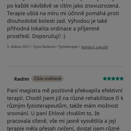
po každé návštěvě se cítím jako znovuzrozená.
Terapie ušitá na míru mi účinně pomáhá proti
dlouhodobé bolesti zad. Výhodou je také
příhodná lokalita ordinace a příjemné
prostředí. Doporučuji! :)
podle názoru uživatele Váš úče
5. dubna 2021
•
Fyzio Balance
•
fyzioterapie
•
Nahlásit zneužití
Radim
Číslo ověřené
R
Paní magistra mě pozitivně překvapila efektivní
terapií. Chodil jsem již na různé rehabilitace či k
různým fyzioterapeutům, takže mám možnost
srovnání. U paní Ehlové chválím to, že
pracovala cíleně, vše mi jasně vysvětlila a její
terapie měla přesah cvičení, dostal jsem různé