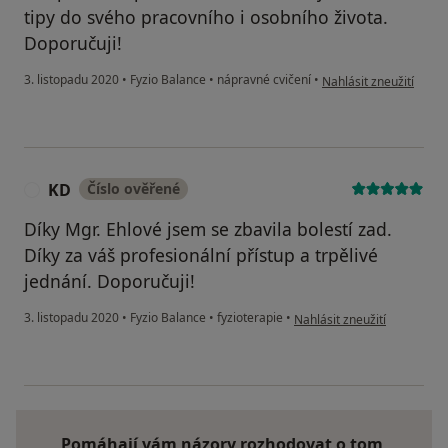
tipy do svého pracovního i osobního života.
Doporučuji!
podle názoru uživatel
3. listopadu 2020
•
Fyzio Balance
•
nápravné cvičení
•
Nahlásit zneužití
KD
Číslo ověřené
K
Díky Mgr. Ehlové jsem se zbavila bolestí zad.
Díky za váš profesionální přístup a trpělivé
jednání. Doporučuji!
podle názoru uživatele KD
3. listopadu 2020
•
Fyzio Balance
•
fyzioterapie
•
Nahlásit zneužití
Pomáhají vám názory rozhodovat o tom,