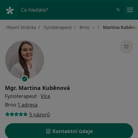
Hla
Co hledáte?
Hlavní Stránka
Fyzioterapeut
Brno
Martina Kuběno
Změna města
Mgr.
Martina Kuběnová
o specializacích
Fyzioterapeut
·
Více
Brno
1 adresa
5 názorů
Kontaktní údaje