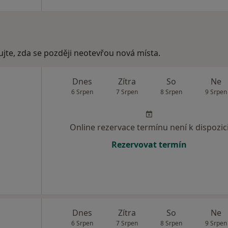
ujte, zda se později neotevřou nová místa.
Dnes
Zítra
So
Ne
6 Srpen
7 Srpen
8 Srpen
9 Srpen
Online rezervace termínu není k dispozic
Rezervovat termín
Dnes
Zítra
So
Ne
6 Srpen
7 Srpen
8 Srpen
9 Srpen