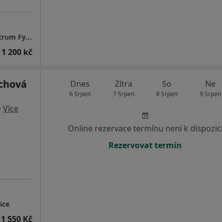
BMphysio - Mgr. Hana LEDAHUDCOVÁ - Centrum Fyzioterapie
 1 200 kč
chová
Dnes
Zítra
So
Ne
6 Srpen
7 Srpen
8 Srpen
9 Srpen
·
Více
Online rezervace termínu není k dispozic
Rezervovat termín
ice
1 550 Kč