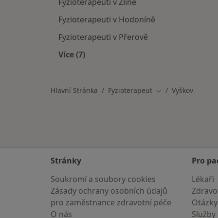
Fyzioterapeuti v Zlíně
Fyzioterapeuti v Hodoníně
Fyzioterapeuti v Přerově
Více (7)
Více v kategorii: V okolí Vyškova
Hlavní Stránka
Fyzioterapeut
Vyškov
Změna města
Stránky
Pro pa
Soukromí a soubory cookies
Lékaři
Zásady ochrany osobních údajů
Zdravot
pro zaměstnance zdravotní péče
Otázky
O nás
Služby