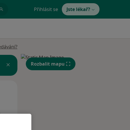
Přihlásit se
Jste lékař?
edávání?
Rozbalit mapu
Po
Út
St
10 Srpen
11 Srpen
12 Srpen
i