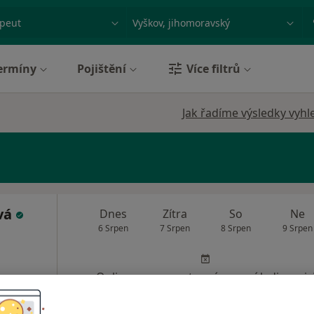
ace, nemoc nebo příjmení
Město nebo region
ermíny
Pojištění
Více filtrů
Jak řadíme výsledky vyhl
vá
Dnes
Zítra
So
Ne
6 Srpen
7 Srpen
8 Srpen
9 Srpen
Online rezervace termínu není k dispozic
Rezervovat termín