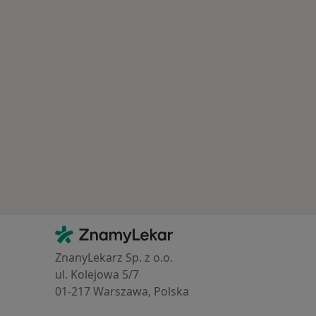
Kontakt
ZnamyLekar - Hlavní stránka
ZnanyLekarz Sp. z o.o.
ul. Kolejowa 5/7
01-217 Warszawa, Polska