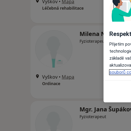
Vyškov
•
Mapa
Léčebná rehabilitace
Milena Neckařov
Respekt
Fyzioterapeut, Internista
Přijetím p
technologi
základě vaš
aktualizova
souborů co
Vyškov
•
Mapa
Ordinace
Mgr. Jana Šupáko
Fyzioterapeut