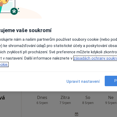
á
ujeme vaše soukromí
Dnes
Zítra
So
Ne
6 Srpen
7 Srpen
8 Srpen
9 Srpen
ovolujete nám a našim partnerům používat soubory cookie (nebo po
e) ke shromažďování údajů pro statistické účely a poskytování obs
ich zvyklostí při procházení. Své preference můžete kdykoli zkontro
Online rezervace termínu není k dispozic
t v nastavení. Další informace naleznete v
zásadách ochrany soukr
Rezervovat termín
okie.
P
Upravit nastavení
vá
Dnes
Zítra
So
Ne
6 Srpen
7 Srpen
8 Srpen
9 Srpen