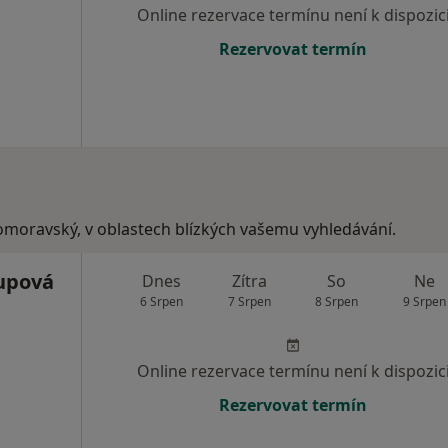
Online rezervace termínu není k dispozic
Rezervovat termín
homoravský, v oblastech blízkých vašemu vyhledávání.
upová
Dnes
Zítra
So
Ne
6 Srpen
7 Srpen
8 Srpen
9 Srpen
Online rezervace termínu není k dispozic
Rezervovat termín