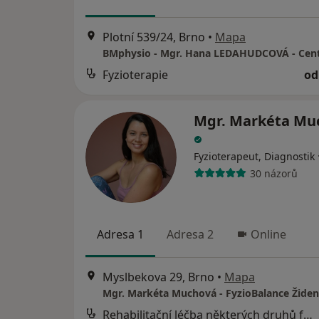
Plotní 539/24, Brno
•
Mapa
Fyzioterapie
od
Mgr. Markéta Mu
Fyzioterapeut, Diagnostik
30 názorů
Adresa 1
Adresa 2
Online
Myslbekova 29, Brno
•
Mapa
Mgr. Markéta Muchová - FyzioBalance Židen
Rehabilitační léčba některých druhů funkční sterility metodou L. Mojžíšové