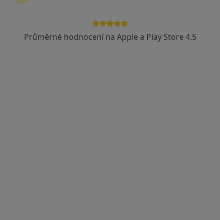
Průměrné hodnocení na Apple a Play Store 4.5
Fyzioterapie Srdcem
Fyzioterapeut
Žarošice,
•
Mapa
Fyzioterapie Srdcem
Tato klinika nemá specialisty s dostupnými termíny v online kalendáři
Zobrazit profil