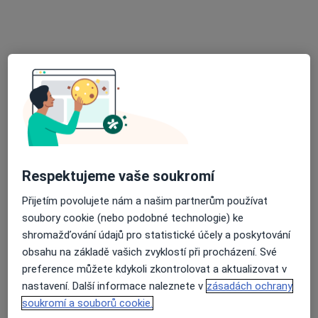
Jana Moudrá
Fyzioterapeut
Komenského 740, Kyjov
•
Mapa
LASER TERAPIE - rehabilitace
Tento specialista nenabízí online rezervaci termínu na této adrese.
Rezervovat termín
Respektujeme vaše soukromí
Přijetím povolujete nám a našim partnerům používat
soubory cookie (nebo podobné technologie) ke
shromažďování údajů pro statistické účely a poskytování
obsahu na základě vašich zvyklostí při procházení. Své
preference můžete kdykoli zkontrolovat a aktualizovat v
Exté - stomatologické centrum
nastavení. Další informace naleznete v
zásadách ochrany
·
soukromí a souborů cookie.
Fyzioterapeut, Dentální hygienistka, hygienista, Dermatolog