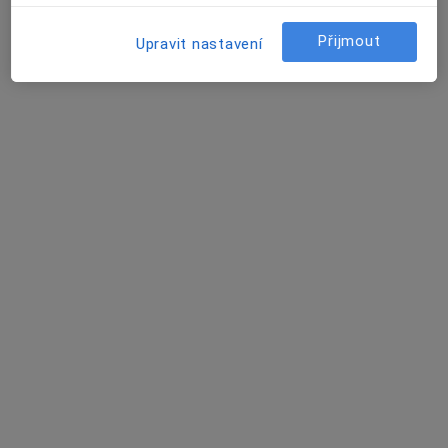
Více
6 názorů
Přijmout
Upravit nastavení
Komenského 616, Kyjov
•
Mapa
Exté - stomatologické centrum
Tato klinika nemá specialisty s dostupnými termíny v online kalendáři
Zobrazit profil
K dispozici jsou specialisté
Tito specialisté se nacházejí mimo Kyjov,
jihomoravský, v oblastech blízkých vašemu
vyhledávání.