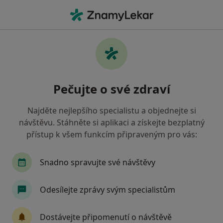
Hla
Fyzioterapeut • Kyjov, jihomoravský
Filtry
Mapa
Fyzioterapeut Kyjov
Pečujte o své zdraví
Jak řadíme výsledky vyhledávání?
Najděte nejlepšího specialistu a objednejte si
návštěvu. Stáhněte si aplikaci a získejte bezplatný
Jakou pojišťovnu máte?
přístup k všem funkcím připraveným pro vás:
Oborová zdravotní pojišťovna
Revírní bratrsk
Snadno spravujte své návštěvy
Odesílejte zprávy svým specialistům
Dostávejte připomenutí o návštěvě